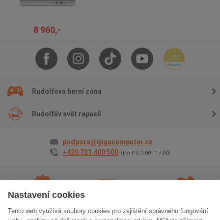
8 960,-
Rudolfova herní zóna
Rudolfův svět repasů
podpora@gigacomputer.cz
+420 721 400 500
(Po-Pá 9.00 - 17.00)
Nastavení cookies
Tento web využívá soubory cookies pro zajištění správného fungování
2 roky záruky
na vše
Doprava
zdarma
Osobní odběr
zdarma