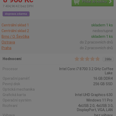
Přidat do košíku
7 404,96 Kč bez DPH
doprava zdarma
Centrální sklad 1
skladem 1 ks
Centrální sklad 2
nedostupné
Brno / O. Ševčíka
skladem 1 ks
Ostrava
do 2 pracovních dnů
Praha
do 2 pracovních dnů
Hodnocení
288x
Procesor
Intel Core i7 8700 3.2 GHz Coffee
Lake
Operační paměť
16 GB DDR4
Pevný disk
256 GB SSD
Optická mechanika
-
Grafická karta
Intel UHD Graphics 630
Operační systém
Windows 11 Pro
Rozhraní
4xUSB 2.0, 4xUSB 3.0,
DisplayPort, VGA, LAN
Výbava
bez výbavy