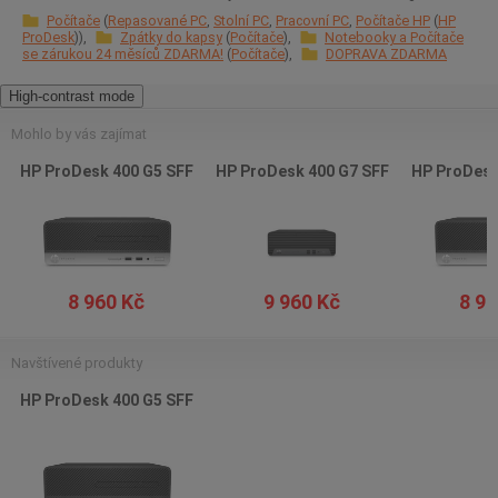
Počítače
Repasované PC
Stolní PC
Pracovní PC
Počítače HP
HP
ProDesk
Zpátky do kapsy
Počítače
Notebooky a Počítače
se zárukou 24 měsíců ZDARMA!
Počítače
DOPRAVA ZDARMA
High-contrast mode
Mohlo by vás zajímat
HP ProDesk 400 G5 SFF
HP ProDesk 400 G7 SFF
HP ProDesk
8 960 Kč
9 960 Kč
8 96
Navštívené produkty
HP ProDesk 400 G5 SFF