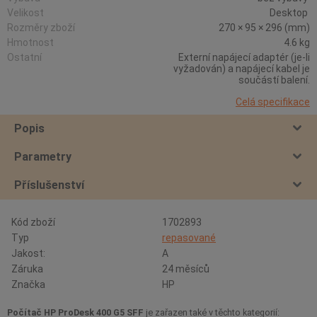
Velikost
Desktop
Rozměry zboží
270 × 95 × 296 (mm)
Hmotnost
4.6 kg
Ostatní
Externí napájecí adaptér (je-li
vyžadován) a napájecí kabel je
součástí balení.
Celá specifikace
Popis
Parametry
Příslušenství
Kód zboží
1702893
Typ
repasované
Jakost:
A
Záruka
24 měsíců
Značka
HP
Počítač HP ProDesk 400 G5 SFF
je zařazen také v těchto kategorií: