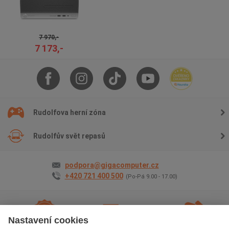
7 970,-
7 173,-
Rudolfova herní zóna
Rudolfův svět repasů
podpora@gigacomputer.cz
+420 721 400 500
(Po-Pá 9.00 - 17.00)
Nastavení cookies