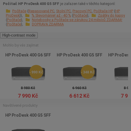
Počítač HP ProDesk 400 G5 SFF
je zařazen také v těchto kategorií:
Počítače
Repasované PC
Stolní PC
Pracovní PC
Počítače HP
HP
ProDesk
% Slevománie! až - 40 %
Počítače
Zpátky do kapsy
Počítače
Notebooky a Počítače se zárukou 24 měsíců ZDARMA!
Počítače
DOPRAVA ZDARMA
High-contrast mode
Mohlo by vás zajímat
HP ProDesk 400 G6 SFF
HP ProDesk 400 G5 SFF
HP ProDesk
- 990 Kč
- 348 Kč
8 980 Kč
6 960 Kč
8 97
7 990 Kč
6 612 Kč
7 99
Navštívené produkty
HP ProDesk 400 G5 SFF