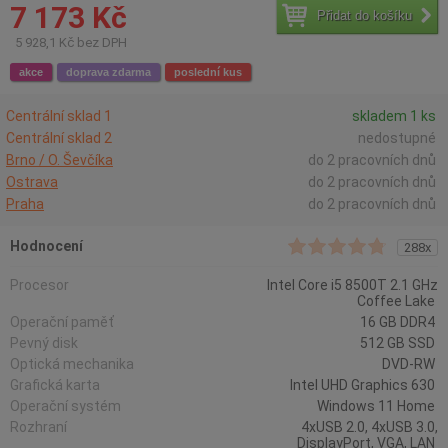
7 173 Kč
Přidat do košíku
5 928,1 Kč bez DPH
akce
doprava zdarma
poslední kus
Centrální sklad 1
skladem 1 ks
Centrální sklad 2
nedostupné
Brno / O. Ševčíka
do 2 pracovních dnů
Ostrava
do 2 pracovních dnů
Praha
do 2 pracovních dnů
Hodnocení
288x
Procesor
Intel Core i5 8500T 2.1 GHz
Coffee Lake
Operační paměť
16 GB DDR4
Pevný disk
512 GB SSD
Optická mechanika
DVD-RW
Grafická karta
Intel UHD Graphics 630
Operační systém
Windows 11 Home
Rozhraní
4xUSB 2.0, 4xUSB 3.0,
DisplayPort, VGA, LAN