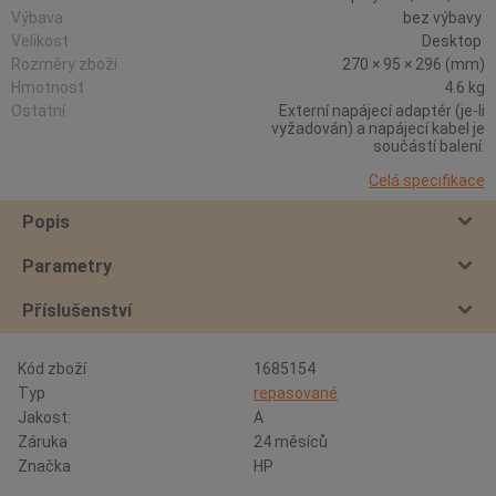
Výbava
bez výbavy
Velikost
Desktop
Rozměry zboží
270 × 95 × 296 (mm)
Hmotnost
4.6 kg
Ostatní
Externí napájecí adaptér (je-li
vyžadován) a napájecí kabel je
součástí balení.
Celá specifikace
Popis
Parametry
Příslušenství
Kód zboží
1685154
Typ
repasované
Jakost:
A
Záruka
24 měsíců
Značka
HP