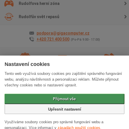
Rudolfova herní zóna
Rudolfův svět repasů
podpora@gigacomputer.cz
+420 721 400 500
(Po-Pá 9.00 - 17.00)
Nastavení cookies
Tento web využívá soubory cookies pro zajištění správného fungování
2 roky záruky
na vše
Doprava
zdarma
Osobní odběr
zdarma
webu, analýzu návštěvnosti a personalizaci reklam. Můžete přijmout
všechny cookies nebo si nastavení upravit.
Klasická verze stránek
Přijmout vše
© 2006 - 2026 GIGACOMPUTER a.s.
Upřesnit nastavení
Využíváme soubory cookies pro správné fungování webu a
personalizaci.
Více informací v
zásadách použití cookies.