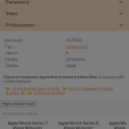
Parametry
Video
Příslušenství
Kód zboží
1672563
Typ
repasované
Jakost:
B
Záruka
24 měsíců
Značka
Apple
Chytré příslušenství Apple Watch Series 8 45mm Silver
je zařazen také
v těchto kategorií:
Chytré doplňky
Apple Watch
SLEVA - B kategorie
Chytré
doplňky - B
DOPRAVA ZDARMA
High-contrast mode
Mohlo by vás zajímat
Apple Watch Series 7
Apple Watch Series 8
Apple Watc
45mm Midnight
45mm Midnight
45mm M