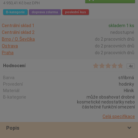
4 950,41 Kč bez DPH
B-kategorie
doprava zdarma
poslední kus
Centrální sklad 1
skladem 1 ks
Centrální sklad 2
nedostupné
Brno / O. Ševčíka
do 2 pracovních dnů
Ostrava
do 2 pracovních dnů
Praha
do 2 pracovních dnů
Hodnocení
4x
Barva
stříbrná
Provedení
hodinky
Materiál
Hliník
B-kategorie
může obsahovat drobné
kosmetické nedostatky nebo
částečné funkční omezení
Celá specifikace
Popis