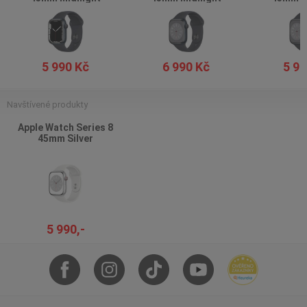
5 990 Kč
6 990 Kč
5 99
Navštívené produkty
Apple Watch Series 8
45mm Silver
5 990,-