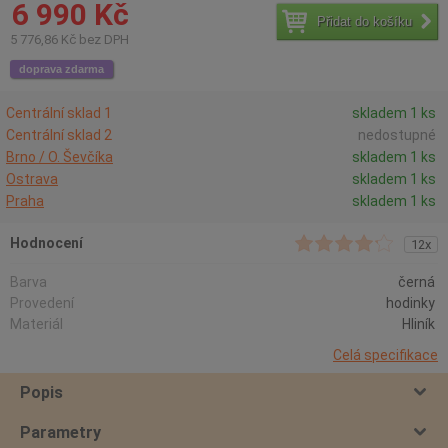
6 990 Kč
Přidat do košíku
5 776,86 Kč bez DPH
doprava zdarma
Centrální sklad 1
skladem 1 ks
Centrální sklad 2
nedostupné
Brno / O. Ševčíka
skladem 1 ks
Ostrava
skladem 1 ks
Praha
skladem 1 ks
Hodnocení
12x
Barva
černá
Provedení
hodinky
Materiál
Hliník
Celá specifikace
Popis
Parametry