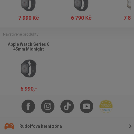
7 990 Kč
6 790 Kč
7 89
Navštívené produkty
Apple Watch Series 8
45mm Midnight
6 990,-
Rudolfova herní zóna