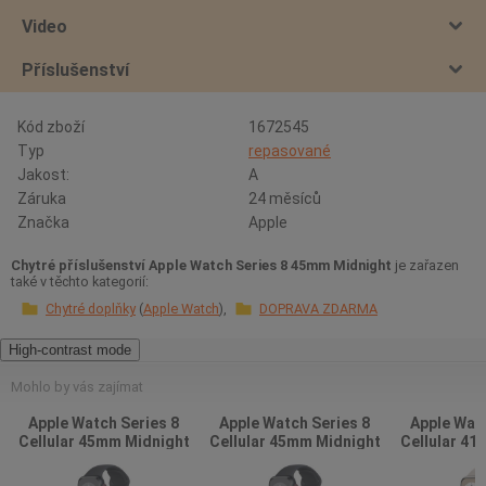
Video
Příslušenství
Kód zboží
1672545
Typ
repasované
Jakost:
A
Záruka
24 měsíců
Značka
Apple
Chytré příslušenství Apple Watch Series 8 45mm Midnight
je zařazen
také v těchto kategorií:
Chytré doplňky
Apple Watch
DOPRAVA ZDARMA
High-contrast mode
Mohlo by vás zajímat
Apple Watch Series 8
Apple Watch Series 8
Apple Watc
Cellular 45mm Midnight
Cellular 45mm Midnight
Cellular 41