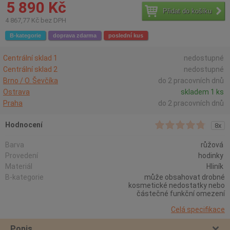
5 890 Kč
Přidat do košíku
4 867,77 Kč bez DPH
B-kategorie
doprava zdarma
poslední kus
Centrální sklad 1
nedostupné
Centrální sklad 2
nedostupné
Brno / O. Ševčíka
do 2 pracovních dnů
Ostrava
skladem 1 ks
Praha
do 2 pracovních dnů
Hodnocení
8x
Barva
růžová
Provedení
hodinky
Materiál
Hliník
B-kategorie
může obsahovat drobné
kosmetické nedostatky nebo
částečné funkční omezení
Celá specifikace
Popis