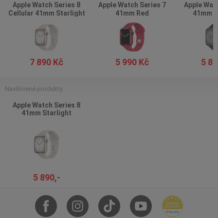
Apple Watch Series 8
Apple Watch Series 7
Apple Watc
Cellular 41mm Starlight
41mm Red
41mm M
7 890 Kč
5 990 Kč
5 89
Navštívené produkty
Apple Watch Series 8
41mm Starlight
5 890,-