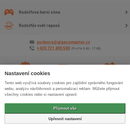
Rudolfova herní zóna
Rudolfův svět repasů
podpora@gigacomputer.cz
+420 721 400 500
(Po-Pá 9.00 - 17.00)
Nastavení cookies
Tento web využívá soubory cookies pro zajištění správného fungování
2 roky záruky
na vše
Doprava
zdarma
Osobní odběr
zdarma
webu, analýzu návštěvnosti a personalizaci reklam. Můžete přijmout
všechny cookies nebo si nastavení upravit.
Klasická verze stránek
Přijmout vše
© 2006 - 2026 GIGACOMPUTER a.s.
Upřesnit nastavení