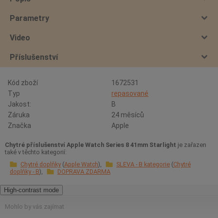
Parametry
Video
Příslušenství
Kód zboží
1672531
Typ
repasované
Jakost:
B
Záruka
24 měsíců
Značka
Apple
Chytré příslušenství Apple Watch Series 8 41mm Starlight
je zařazen
také v těchto kategorií:
Chytré doplňky
Apple Watch
SLEVA - B kategorie
Chytré
doplňky - B
DOPRAVA ZDARMA
High-contrast mode
Mohlo by vás zajímat