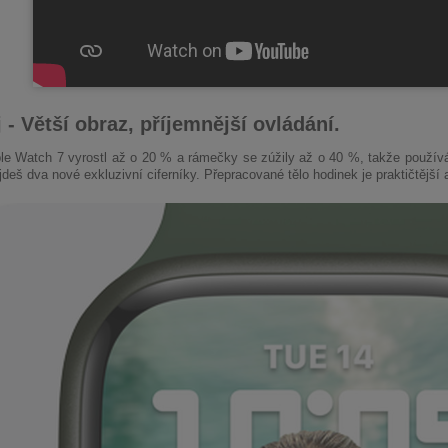
 - Větší obraz, příjemnější ovládání.
ple Watch 7 vyrostl až o 20 % a rámečky se zúžily až o 40 %, takže používá
deš dva nové exkluzivní ciferníky. Přepracované tělo hodinek je praktičtější a