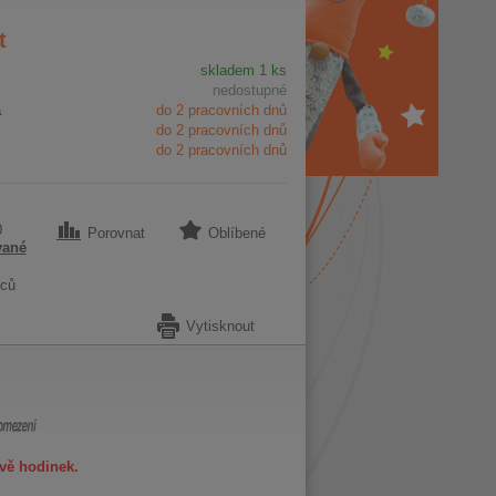
t
skladem 1 ks
nedostupné
a
do 2 pracovních dnů
do 2 pracovních dnů
do 2 pracovních dnů
0
Porovnat
Oblíbené
vané
ců
Vytisknout
vě hodinek.