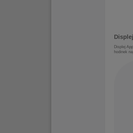
Displej
Displej Ap
hodinek naj