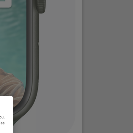
bu,
ies