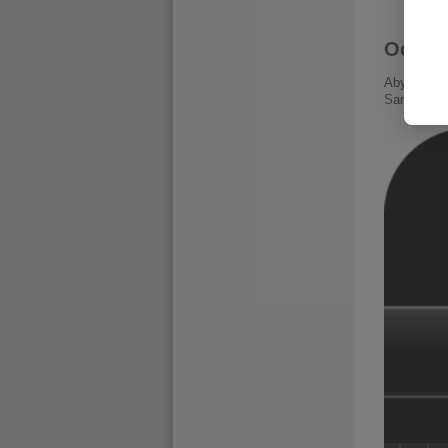
Odolno
Abys měl m
Samozřejmě