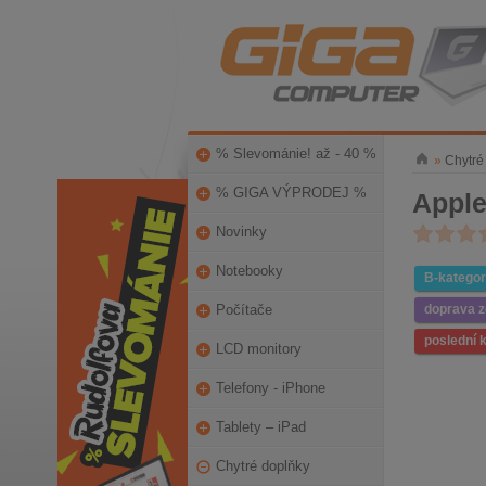
% Slevománie! až - 40 %
»
Chytré
% GIGA VÝPRODEJ %
Apple
Novinky
Notebooky
B-kategor
Počítače
doprava 
poslední 
LCD monitory
Telefony - iPhone
Tablety – iPad
Chytré doplňky