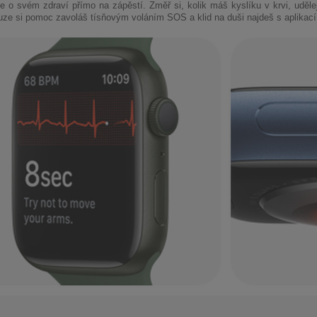
je o svém zdraví přímo na zápěstí. Změř si, kolik máš kyslíku v krvi, uděle
uze si pomoc zavoláš tísňovým voláním SOS a klid na duši najdeš s aplikací