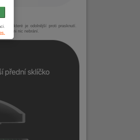
čko, které je odolnější proti prasknutí.
ci.
odinkami nic nebrání.
es.