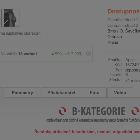
Dostupnos
Centrální sklad 1
Centrální sklad 2
Brno / O. Ševčík
má ilustrativní charakter.
Ostrava
Praha
Na výběr
18 variant
4 990,- až 7 990,-
Značka:
Apple
Kód:
167249
Typ:
repaso
Jakost:
B
Záruka:
24 měsí
Parametry
Příslušenství
Foto
Video
Řemínky přibalené k hodinkám, nemusí odpovídat bar