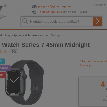
O společno
podpora@gigacomputer.cz
+420 721 400 500
(Po-Pá 9.00 - 17.00)
 doplňky
»
Apple Watch Series 7 45mm Midnight
 Watch Series 7 45mm Midnight
10x
Chytré příslušens
ie
Midnight
zdarma
kus
4
Ce