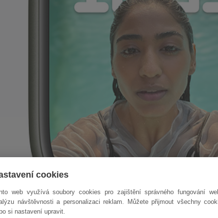
astavení cookies
nto web využívá soubory cookies pro zajištění správného fungování we
alýzu návštěvnosti a personalizaci reklam. Můžete přijmout všechny cook
bo si nastavení upravit.