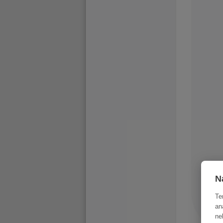
N
Te
an
ne