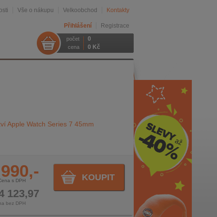
sti
Vše o nákupu
Velkoobchod
Kontakty
Přihlášení
Registrace
0
počet
0 Kč
cena
tví Apple Watch Series 7 45mm
 990,-
KOUPIT
Cena s DPH
4 123,97
na bez DPH