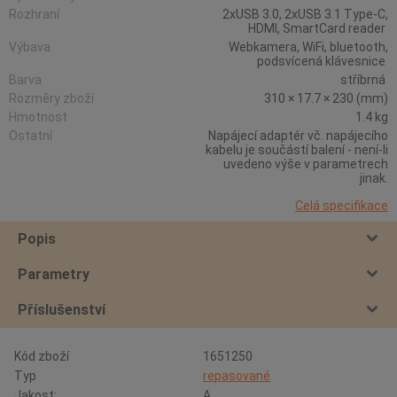
Rozhraní
2xUSB 3.0, 2xUSB 3.1 Type-C,
HDMI, SmartCard reader
Výbava
Webkamera, WiFi, bluetooth,
podsvícená klávesnice
Barva
stříbrná
Rozměry zboží
310 × 17.7 × 230 (mm)
Hmotnost
1.4 kg
Ostatní
Napájecí adaptér vč. napájecího
kabelu je součástí balení - není-li
uvedeno výše v parametrech
jinak.
Celá specifikace
Popis
Parametry
Příslušenství
Kód zboží
1651250
Typ
repasované
Jakost:
A