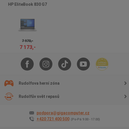
HP EliteBook 830 G7
7 970,-
7 173,-
Rudolfova herní zóna
Rudolfův svět repasů
podpora@gigacomputer.cz
+420 721 400 500
(Po-Pá 9.00 - 17.00)