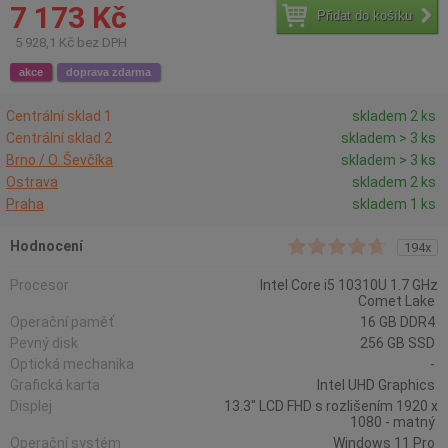
7 173 Kč
Přidat do košíku
5 928,1 Kč bez DPH
akce
doprava zdarma
Centrální sklad 1
skladem 2 ks
Centrální sklad 2
skladem > 3 ks
Brno / O. Ševčíka
skladem > 3 ks
Ostrava
skladem 2 ks
Praha
skladem 1 ks
Hodnocení
194x
Procesor
Intel Core i5 10310U 1.7 GHz
Comet Lake
Operační paměť
16 GB DDR4
Pevný disk
256 GB SSD
Optická mechanika
-
Grafická karta
Intel UHD Graphics
Displej
13.3" LCD FHD s rozlišením 1920 x
1080 - matný
Operační systém
Windows 11 Pro