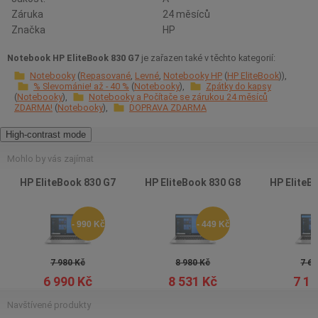
Záruka
24 měsíců
Značka
HP
Notebook HP EliteBook 830 G7
je zařazen také v těchto kategorií:
Notebooky
Repasované
Levné
Notebooky HP
HP EliteBook
% Slevománie! až - 40 %
Notebooky
Zpátky do kapsy
Notebooky
Notebooky a Počítače se zárukou 24 měsíců
ZDARMA!
Notebooky
DOPRAVA ZDARMA
High-contrast mode
Mohlo by vás zajímat
HP EliteBook 830 G7
HP EliteBook 830 G8
HP EliteB
- 990 Kč
- 449 Kč
7 980 Kč
8 980 Kč
7 66
6 990 Kč
8 531 Kč
7 12
Navštívené produkty