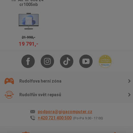
cr1005nb
21 990,-
19 791,-
Rudolfova herní zóna
Rudolfův svět repasů
podpora@gigacomputer.cz
+420 721 400 500
(Po-Pá 9.00 - 17.00)