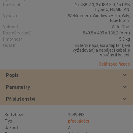
Rozhraní
2xUSB 2.0, 2xUSB 3.0, 1x USB
Type-C, HDMI, LAN
Výbava
Webkamera, Windows Hello, WiFi,
Bluetooth
Velikost
All In One
Rozměry zboží
540.5 × 409 × 186.2 (mm)
Hmotnost
5.3 kg
Ostatní
Externí napájecí adaptér (je-li
vyžadován) a napájecí kabel je
součástí balení.
Celá specifikace
Popis
Parametry
Příslušenství
Kód zboží
1649493
Typ
předváděcí
Jakost:
A