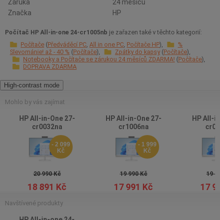
Záruka
24 měsíců
Značka
HP
Počítač HP All-in-one 24-cr1005nb
je zařazen také v těchto kategorií:
Počítače
Předváděcí PC
All in one PC
Počítače HP
%
Slevománie! až - 40 %
Počítače
Zpátky do kapsy
Počítače
Notebooky a Počítače se zárukou 24 měsíců ZDARMA!
Počítače
DOPRAVA ZDARMA
High-contrast mode
Mohlo by vás zajímat
HP All-in-One 27-
HP All-in-One 27-
HP All-i
cr0032na
cr1006na
cr00
- 2 099
- 1 999
Kč
Kč
20 990 Kč
19 990 Kč
19 9
18 891 Kč
17 991 Kč
17 9
Navštívené produkty
HP All-in-one 24-