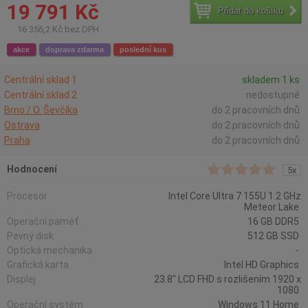
19 791 Kč
Přidat do košíku
16 356,2 Kč bez DPH
akce
doprava zdarma
poslední kus
Centrální sklad 1
skladem 1 ks
Centrální sklad 2
nedostupné
Brno / O. Ševčíka
do 2 pracovních dnů
Ostrava
do 2 pracovních dnů
Praha
do 2 pracovních dnů
Hodnocení
5x
Procesor
Intel Core Ultra 7 155U 1.2 GHz
Meteor Lake
Operační paměť
16 GB DDR5
Pevný disk
512 GB SSD
Optická mechanika
-
Grafická karta
Intel HD Graphics
Displej
23.8" LCD FHD s rozlišením 1920 x
1080
Operační systém
Windows 11 Home