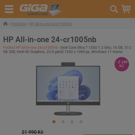
»
»
Počítače
HP All-in-one 24-cr1005nb
HP All-in-one 24-cr1005nb
Počítač HP All-in-one 24-cr1005nb
- Intel Core Ultra 7 155U 1.2 GHz, 16 GB, 512
GB SSD, Intel HD Graphics, 23.8 palců 1920 x 1080 px, Windows 11 Home
- 2 199
Kč
21 990 Kč