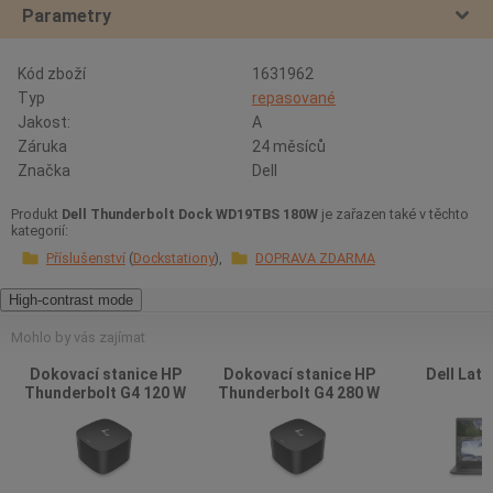
Parametry
Kód zboží
1631962
Typ
repasované
Jakost:
A
Záruka
24 měsíců
Značka
Dell
Produkt
Dell Thunderbolt Dock WD19TBS 180W
je zařazen také v těchto
kategorií:
Příslušenství
Dockstationy
DOPRAVA ZDARMA
High-contrast mode
Mohlo by vás zajímat
Dokovací stanice HP
Dokovací stanice HP
Dell Lati
Thunderbolt G4 120 W
Thunderbolt G4 280 W