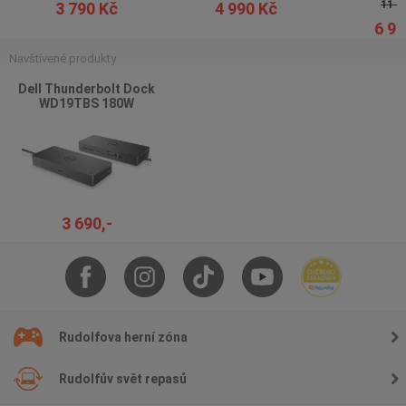
11 9
3 790 Kč
4 990 Kč
6 96
Navštívené produkty
Dell Thunderbolt Dock
WD19TBS 180W
3 690,-
Rudolfova herní zóna
Rudolfův svět repasů