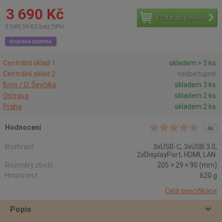
3 690 Kč
Přidat do košíku
3 049,59 Kč bez DPH
doprava zdarma
Centrální sklad 1
skladem > 3 ks
Centrální sklad 2
nedostupné
Brno / O. Ševčíka
skladem 3 ks
Ostrava
skladem 2 ks
Praha
skladem 2 ks
Hodnocení
4x
Rozhraní
3xUSB-C, 3xUSB 3.0,
2xDisplayPort, HDMI, LAN
Rozměry zboží
205 × 29 × 90 (mm)
Hmotnost
620 g
Celá specifikace
Popis