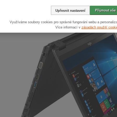
Přijmout vše
Upřesnit nastavení
Využíváme soubory cookies pro správné fungování webu a personaliza
Více informací v
zásadách použití cooki