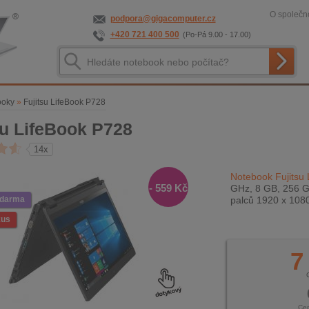
O společno
podpora@gigacomputer.cz
+420 721 400 500
(Po-Pá 9.00 - 17.00)
ooky
»
Fujitsu LifeBook P728
su LifeBook P728
14x
Notebook Fujitsu
- 559 Kč
GHz, 8 GB, 256 G
zdarma
palců 1920 x 108
kus
7
Ce