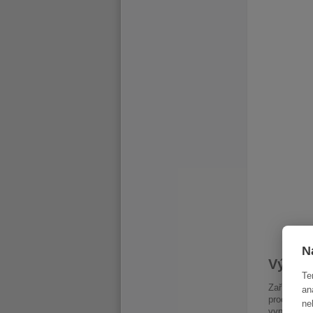
N
Výkonn
Te
Zařízení 2
an
procesory
ne
vynikající