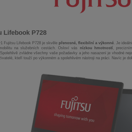
u Lifebook P728
v1 Fujitsu Lifebook P728 je skvěle
přenosné, flexibilní a výkonné
. Je ideál
mobilitu na služebních cestách. Osloví vás
nízkou hmotností
, precizn
Spolehlivě zvládne všechny vaše požadavky a jeho nasazení je vhodné neje
ivatelé, kteří touží po výkonném a spolehlivém nástroji na práci. Navíc je d