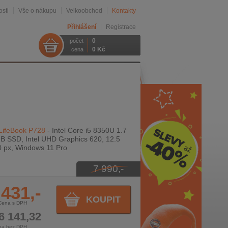
sti
Vše o nákupu
Velkoobchod
Kontakty
Přihlášení
Registrace
0
počet
0 Kč
cena
 LifeBook P728
- Intel Core i5 8350U 1.7
B SSD, Intel UHD Graphics 620, 12.5
0 px, Windows 11 Pro
7 990,-
 431,-
KOUPIT
Cena s DPH
6 141,32
na bez DPH