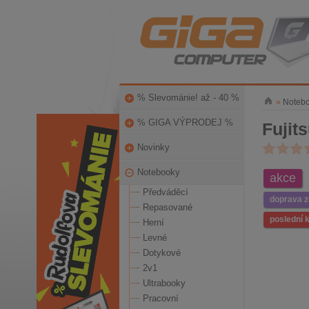
% Slevománie! až - 40 %
»
Noteb
% GIGA VÝPRODEJ %
Fujit
Novinky
Notebooky
akce
Předváděcí
doprava 
Repasované
poslední 
Herní
Levné
Dotykové
2v1
Ultrabooky
Pracovní