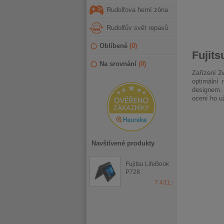
Rudolfova herní zóna
Rudolfův svět repasů
Oblíbené
(
0
)
Fujits
Na srovnání
(
0
)
Zařízení 2
optimální 
designem. 
ocení ho už
Navštívené produkty
Fujitsu LifeBook
P728
7 431,-