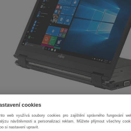
astavení cookies
á mobilní kancelář
nto web využívá soubory cookies pro zajištění správného fungování we
v1 Fujitsu Lifebook P728 poskytují celou řadu funkcí a vysoký výkon pro 
alýzu návštěvnosti a personalizaci reklam. Můžete přijmout všechny cook
Intel Core 7. a 8. generace
, v kombinaci s rychlou operační pamětí
D
bo si nastavení upravit.
 výkon pro náročné aplikace. Rozlišení 12.5" dotykového displeje můžete v