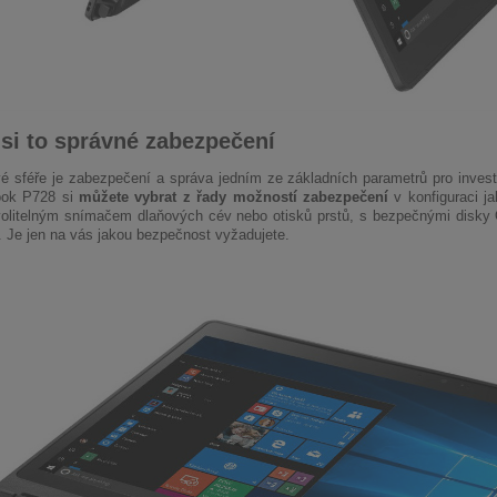
 si to správné zabezpečení
é sféře je zabezpečení a správa jedním ze základních parametrů pro investi
book P728 si
můžete vybrat z řady možností zabezpečení
v konfiguraci j
olitelným snímačem dlaňových cév nebo otisků prstů, s bezpečnými disky 
 Je jen na vás jakou bezpečnost vyžadujete.