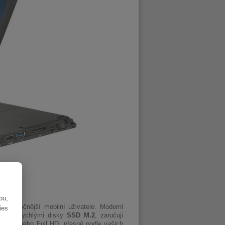
bu,
nejnáročnější mobilní uživatele. Moderní
ies
DR4
a rychlými disky
SSD M.2
, zaručují
olit HD nebo Full HD, přesně podle vašich