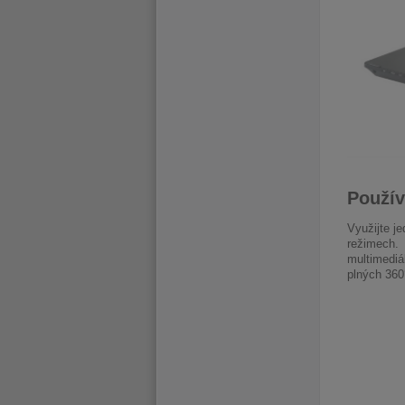
Použív
Využijte j
režimech.
multimediá
plných 360