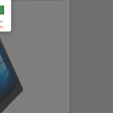
ci.
es.