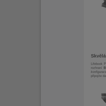
Skvělá
Lifebook P
rozhraní
B
konfigurac
připojíte d