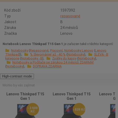
Kód zboží
1597392
Typ
repasované
Jakost:
B
Záruka
24 měsíců
Značka
Lenovo
Notebook Lenovo Thinkpad T15 Gen 1
je zařazen také v těchto kategorií:
Notebooky
Repasované
Pracovní
Notebooky Lenovo
Lenovo
Thinkpad
% Slevománie! až - 40 %
Notebooky
SLEVA - B
kategorie
Notebooky - B
Zpátky do kapsy
Notebooky
Notebooky a Počítače se zárukou 24 měsíců ZDARMA!
Notebooky
DOPRAVA ZDARMA
High-contrast mode
Mohlo by vás zajímat
Lenovo Thinkpad T15
Lenovo Thinkpad T15
Lenovo Th
Gen 1
Gen 1
Ge
- 3 689
- 839 Kč
Kč