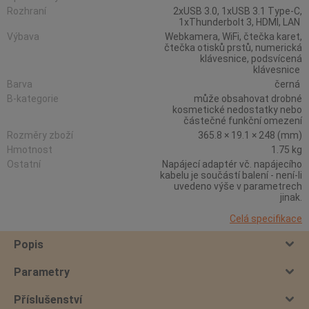
Rozhraní
2xUSB 3.0, 1xUSB 3.1 Type-C,
1xThunderbolt 3, HDMI, LAN
Výbava
Webkamera, WiFi, čtečka karet,
čtečka otisků prstů, numerická
klávesnice, podsvícená
klávesnice
Barva
černá
B-kategorie
může obsahovat drobné
kosmetické nedostatky nebo
částečné funkční omezení
Rozměry zboží
365.8 × 19.1 × 248 (mm)
Hmotnost
1.75 kg
Ostatní
Napájecí adaptér vč. napájecího
kabelu je součástí balení - není-li
uvedeno výše v parametrech
jinak.
Celá specifikace
Popis
Parametry
Příslušenství