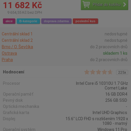
11 682 Kč
Přidat do košíku
9 654,55 Kč bez DPH
akce
B-kategorie
doprava zdarma
poslední kus
Centrální sklad 1
nedostupné
Centrální sklad 2
nedostupné
Brno / O. Ševčíka
do 2 pracovních dnů
Ostrava
skladem 1 ks
Praha
do 2 pracovních dnů
Hodnocení
225x
Procesor
Intel Core i5 10310U 1.7 GHz
Comet Lake
Operační paměť
16 GB DDR4
Pevný disk
256 GB SSD
Optická mechanika
-
Grafická karta
Intel UHD Graphics
Displej
15.6" LCD FHD s rozlišením 1920 x
1080 - matný
Operační systém
Windows 11 Pro