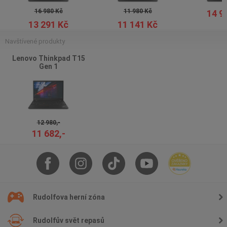
16 980 Kč
11 980 Kč
14 9
13 291 Kč
11 141 Kč
Navštívené produkty
Lenovo Thinkpad T15
Gen 1
12 980,-
11 682,-
Rudolfova herní zóna
Rudolfův svět repasů