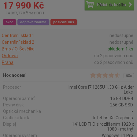
17 990 Kč
Přidat do košíku
14 867,77 Kč bez DPH
akce
doprava zdarma
poslední kus
Centrální sklad 1
nedostupné
Centrální sklad 2
nedostupné
Brno / O. Ševčíka
skladem 1 ks
Ostrava
do 2 pracovních dnů
Praha
do 2 pracovních dnů
Hodnocení
60x
Procesor
Intel Core i7 1265U 1.30 GHz Alder
Lake
Operační paměť
16 GB DDR4
Pevný disk
256 GB SSD
Optická mechanika
-
Grafická karta
Intel Iris Xe Graphics
Displej
14" LCD FHD s rozlišením 1920 x
1080 - matný
Operační systém
Windows 11 Pro