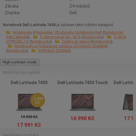
Záruka
24 měsíců
Značka
Dell
Notebook Dell Latitude 7430
je zařazen také v těchto kategorií:
Notebooky
Předváděcí
Ultrabooky
Notebooky Dell
Notebooky
Dell Latitude
% Slevománie! až - 40 %
Notebooky
% GIGA
VÝPRODEJ %
Notebooky
Zpátky do kapsy
Notebooky
Notebooky a Počítače se zárukou 24 měsíců ZDARMA!
Notebooky
DOPRAVA ZDARMA
High-contrast mode
Mohlo by vás zajímat
Dell Latitude 7430
Dell Latitude 7430 Touch
Dell Latitu
- 1 999
Kč
19 990 Kč
16 990 Kč
17 9
17 991 Kč
Navštívené produkty