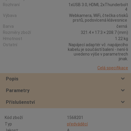
Rozhraní
1xUSB 3.0, HDMI, 2xThunderbolt
4
Výbava
Webkamera, WiFi, čtečka otisků
prstů, podsvícená klávesnice
Barva
černá
Rozměry zboží
321.4 × 17.3 × 208.7 (mm)
Hmotnost
1.22 kg
Ostatní
Napájecí adaptér vč. napájecího
kabelu je součástí balení - není-li
uvedeno výše v parametrech
jinak.
Celá specifikace
Popis
Parametry
Příslušenství
Kód zboží
1568201
Typ
předváděcí
Jakost:
A