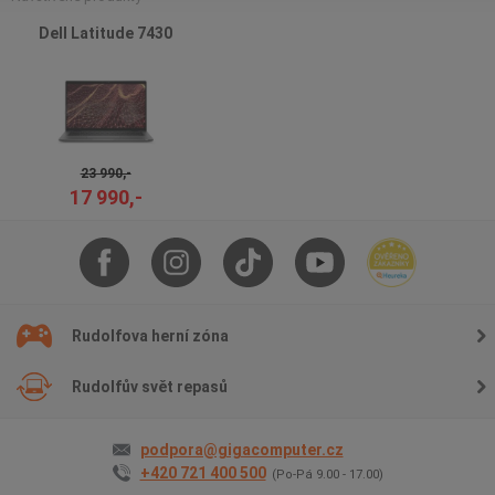
Dell Latitude 7430
23 990,-
17 990,-
Rudolfova herní zóna
Rudolfův svět repasů
podpora@gigacomputer.cz
+420 721 400 500
(Po-Pá 9.00 - 17.00)