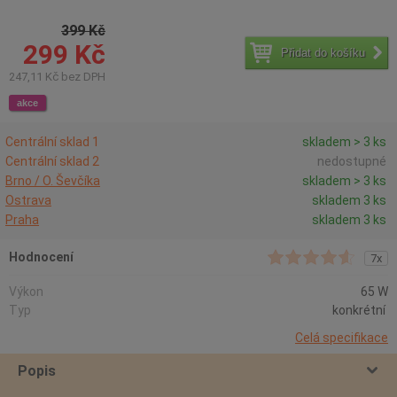
399 Kč
299 Kč
Přidat do košíku
247,11 Kč bez DPH
akce
Centrální sklad 1
skladem > 3 ks
Centrální sklad 2
nedostupné
Brno / O. Ševčíka
skladem > 3 ks
Ostrava
skladem 3 ks
Praha
skladem 3 ks
Hodnocení
7x
Výkon
65 W
Typ
konkrétní
Celá specifikace
Popis