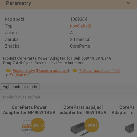
Parametry
Kód zboží
1369364
Typ
nové zboží
Jakost:
A
Záruka
24 měsíců
Značka
CoreParts
Produkt
CoreParts Power Adapter for Dell 65W 19.5V 3.34A
Plug:7.4*5.0
je zařazen také v těchto kategorií:
Příslušenství
Napájecí adaptéry
% Slevománie! až - 40 %
Příslušenství
High-contrast mode
Mohlo by vás zajímat
CoreParts Power
CoreParts napájecí
CorePar
Adapter for HP 90W 19.5V
adapter Dell 90W 19.5V
Adapter for
4.62A Plug:4.5*3.0
4.62A, 7,4x5mm
20V 4.5A P
Including EU Power Cord
- 200 Kč
- 80 Kč