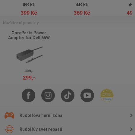
599 Kč
449 Kč
699
399 Kč
369 Kč
499
Navštívené produkty
CoreParts Power
Adapter for Dell 65W
19.5V 3.34A Plug:7.4*5.0
399,-
299,-
Rudolfova herní zóna
Rudolfův svět repasů