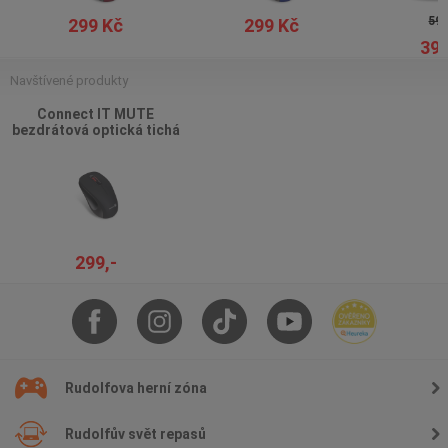
599
299 Kč
299 Kč
399
Navštívené produkty
Connect IT MUTE
bezdrátová optická tichá
myš, černá
299,-
Rudolfova herní zóna
Rudolfův svět repasů