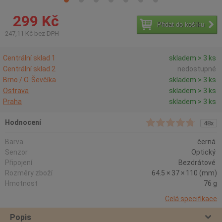
299 Kč
Přidat do košíku
247,11 Kč bez DPH
Centrální sklad 1
skladem > 3 ks
Centrální sklad 2
nedostupné
Brno / O. Ševčíka
skladem > 3 ks
Ostrava
skladem > 3 ks
Praha
skladem > 3 ks
Hodnocení
48x
Barva
černá
Senzor
Optický
Připojení
Bezdrátové
Rozměry zboží
64.5 × 37 × 110 (mm)
Hmotnost
76 g
Celá specifikace
Popis