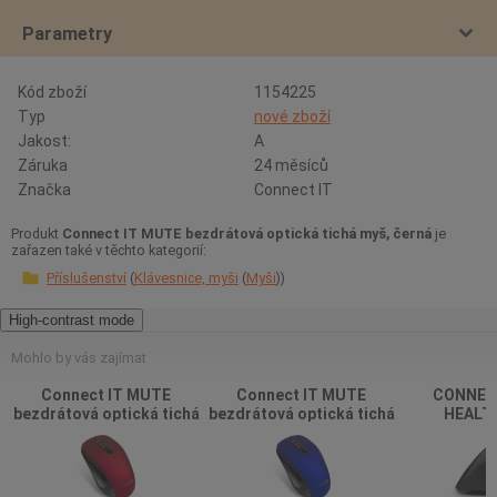
Parametry
Kód zboží
1154225
Typ
nové zboží
Jakost:
A
Záruka
24 měsíců
Značka
Connect IT
Produkt
Connect IT MUTE bezdrátová optická tichá myš, černá
je
zařazen také v těchto kategorií:
Příslušenství
Klávesnice, myši
Myši
High-contrast mode
Mohlo by vás zajímat
Connect IT MUTE
Connect IT MUTE
CONNECT
bezdrátová optická tichá
bezdrátová optická tichá
HEALTH
myš, červená
myš, modrá
ergonomická
myš, 