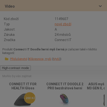
Video
Kód zboží
1149607
Typ
nové zboží
Jakost:
A
Záruka
24 měsíců
Značka
Connect IT
Produkt
Connect IT Doodle herní myš černá
je zařazen také v těchto
kategorií:
Příslušenství
Klávesnice, myši
Myši
High-contrast mode
Mohlo by vás zajímat
CONNECT IT FOR
CONNECT IT DOODLE 2
ASUS myš 
HEALTH Gloss
PRO bezdrátová herní
M3 GEN II, d
ergonomická vertikální
myš, ČERNÁ
myš, černá
- 200 Kč