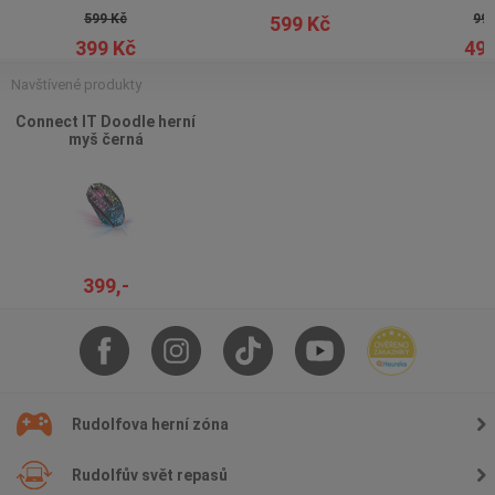
599 Kč
990
599 Kč
399 Kč
499
Navštívené produkty
Connect IT Doodle herní
myš černá
399,-
Rudolfova herní zóna
Rudolfův svět repasů