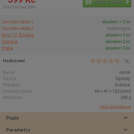
Přidat do košíku
329,75 Kč bez DPH
Centrální sklad 1
skladem > 3 ks
Centrální sklad 2
nedostupné
Brno / O. Ševčíka
skladem 2 ks
Ostrava
skladem 2 ks
Praha
skladem 2 ks
Hodnocení
9x
Barva
černá
Senzor
Optický
Připojení
Drátové
Rozměry zboží
69 × 41 × 123 (mm)
Hmotnost
200 g
Celá specifikace
Popis
Parametry