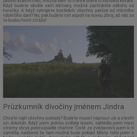
ukovat kvalitní meč, možná vám to otevře dveře u místního kováře.
Když budete skvěle vařit lektvary, možná zachráníte někoho od
horečky. A když vyhrajete kostkách všechny peníze od místního
výběrčího daní? No, pak budete mít aspoň na novou zbroj, až vás za
to budou honit stráže!
Průzkumník divočiny jménem Jindra
Chcete najít všechny poklady? Budete muset napnout uši a otevřít
oči dokořán. Když jsem jednou cválala lesem, zahlédla jsem mezi
stromy obrys polorozpadlé chatrče. Čistě ze zvědavosti jsem k ní
zamířila, nadšená že tam možná bude poklad. Místo toho jsem o