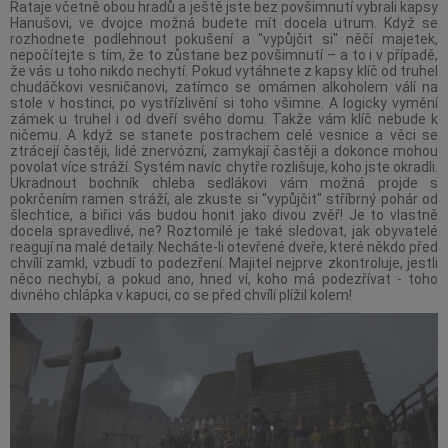
Rataje včetně obou hradů a ještě jste bez povšimnutí vybrali kapsy
Hanušovi, ve dvojce možná budete mít docela utrum. Když se
rozhodnete podlehnout pokušení a "vypůjčit si" něčí majetek,
nepočítejte s tím, že to zůstane bez povšimnutí – a to i v případě,
že vás u toho nikdo nechytí. Pokud vytáhnete z kapsy klíč od truhel
chudáčkovi vesničanovi, zatímco se omámen alkoholem válí na
stole v hostinci, po vystřízlivění si toho všimne. A logicky vymění
zámek u truhel i od dveří svého domu. Takže vám klíč nebude k
ničemu. A když se stanete postrachem celé vesnice a věci se
ztrácejí častěji, lidé znervózní, zamykají častěji a dokonce mohou
povolat více stráží. Systém navíc chytře rozlišuje, koho jste okradli.
Ukradnout bochník chleba sedlákovi vám možná projde s
pokrčením ramen stráží, ale zkuste si "vypůjčit" stříbrný pohár od
šlechtice, a biřici vás budou honit jako divou zvěř! Je to vlastně
docela spravedlivé, ne? Roztomilé je také sledovat, jak obyvatelé
reagují na malé detaily. Necháte-li otevřené dveře, které někdo před
chvílí zamkl, vzbudí to podezření. Majitel nejprve zkontroluje, jestli
něco nechybí, a pokud ano, hned ví, koho má podezřívat - toho
divného chlápka v kapuci, co se před chvílí plížil kolem!