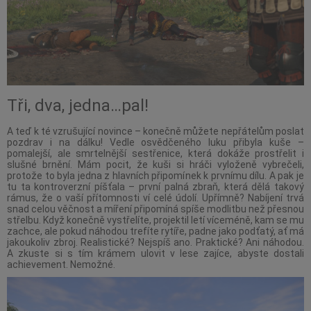
Tři, dva, jedna…pal!
A teď k té vzrušující novince – konečně můžete nepřátelům poslat
pozdrav i na dálku! Vedle osvědčeného luku přibyla kuše –
pomalejší, ale smrtelnější sestřenice, která dokáže prostřelit i
slušné brnění. Mám pocit, že kuši si hráči vyloženě vybrečeli,
protože to byla jedna z hlavních připomínek k prvnímu dílu. A pak je
tu ta kontroverzní píšťala – první palná zbraň, která dělá takový
rámus, že o vaší přítomnosti ví celé údolí. Upřímně? Nabíjení trvá
snad celou věčnost a míření připomíná spíše modlitbu než přesnou
střelbu. Když konečně vystřelíte, projektil letí víceméně, kam se mu
zachce, ale pokud náhodou trefíte rytíře, padne jako podťatý, ať má
jakoukoliv zbroj. Realistické? Nejspíš ano. Praktické? Ani náhodou.
A zkuste si s tím krámem ulovit v lese zajíce, abyste dostali
achievement. Nemožné.