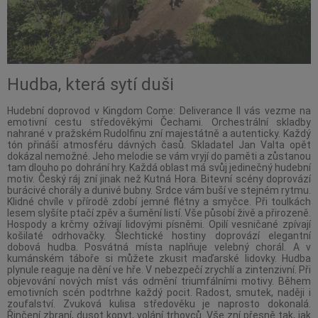
Hudba, která sytí duši
Hudební doprovod v Kingdom Come: Deliverance II vás vezme na
emotivní cestu středověkými Čechami. Orchestrální skladby
nahrané v pražském Rudolfinu zní majestátně a autenticky. Každý
tón přináší atmosféru dávných časů. Skladatel Jan Valta opět
dokázal nemožné. Jeho melodie se vám vryjí do paměti a zůstanou
tam dlouho po dohrání hry. Každá oblast má svůj jedinečný hudební
motiv. Český ráj zní jinak než Kutná Hora. Bitevní scény doprovází
burácivé chorály a dunivé bubny. Srdce vám buší ve stejném rytmu.
Klidné chvíle v přírodě zdobí jemné flétny a smyčce. Při toulkách
lesem slyšíte ptačí zpěv a šumění listí. Vše působí živě a přirozeně.
Hospody a krčmy ožívají lidovými písněmi. Opilí vesničané zpívají
košilaté odrhovačky. Šlechtické hostiny doprovází elegantní
dobová hudba. Posvátná místa naplňuje velebný chorál. A v
kumánském táboře si můžete zkusit maďarské lidovky. Hudba
plynule reaguje na dění ve hře. V nebezpečí zrychlí a zintenzivní. Při
objevování nových míst vás odmění triumfálními motivy. Během
emotivních scén podtrhne každý pocit. Radost, smutek, naději i
zoufalství. Zvuková kulisa středověku je naprosto dokonalá.
Řinčení zbraní, dusot kopyt, volání trhovců. Vše zní přesně tak, jak