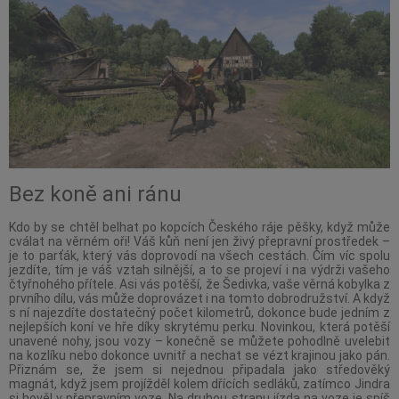
Bez koně ani ránu
Kdo by se chtěl belhat po kopcích Českého ráje pěšky, když může
cválat na věrném oři! Váš kůň není jen živý přepravní prostředek –
je to parťák, který vás doprovodí na všech cestách. Čím víc spolu
jezdíte, tím je váš vztah silnější, a to se projeví i na výdrži vašeho
čtyřnohého přítele. Asi vás potěší, že Šedivka, vaše věrná kobylka z
prvního dílu, vás může doprovázet i na tomto dobrodružství. A když
s ní najezdíte dostatečný počet kilometrů, dokonce bude jedním z
nejlepších koní ve hře díky skrytému perku. Novinkou, která potěší
unavené nohy, jsou vozy – konečně se můžete pohodlně uvelebit
na kozlíku nebo dokonce uvnitř a nechat se vézt krajinou jako pán.
Přiznám se, že jsem si nejednou připadala jako středověký
magnát, když jsem projížděl kolem dřících sedláků, zatímco Jindra
si hověl v přepravním voze. Na druhou stranu jízda na voze je spíš