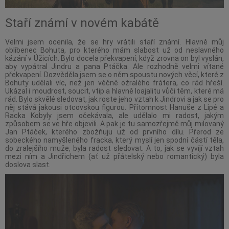
Staří známí v novém kabátě
Velmi jsem ocenila, že se hry vrátili staří známí. Hlavně můj
oblíbenec Bohuta, pro kterého mám slabost už od neslavného
kázání v Úžicích. Bylo docela překvapení, když zrovna on byl vyslán,
aby vypátral Jindru a pana Ptáčka. Ale rozhodně velmi vítané
překvapení. Dozvěděla jsem se o něm spoustu nových věcí, které z
Bohuty udělali víc, než jen věčně ožralého frátera, co rád hřeší.
Ukázal i moudrost, soucit, vtip a hlavně loajalitu vůči těm, které má
rád. Bylo skvělé sledovat, jak roste jeho vztah k Jindrovi a jak se pro
něj stává jakousi otcovskou figurou. Přítomnost Hanuše z Lipé a
Racka Kobyly jsem očekávala, ale udělalo mi radost, jakým
způsobem se ve hře objevili. A pak je tu samozřejmě můj milovaný
Jan Ptáček, kterého zbožňuju už od prvního dílu. Přerod ze
sobeckého namyšleného fracka, který myslí jen spodní částí těla,
do zralejšího muže, byla radost sledovat. A to, jak se vyvíjí vztah
mezi ním a Jindřichem (ať už přátelský nebo romantický) byla
doslova slast.