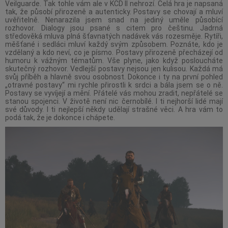
Veilguarde. Tak tohle vám ale v KCD II nehrozí. Celá hra je napsaná
tak, že působí přirozeně a autenticky. Postavy se chovají a mluví
uvěřitelně. Nenarazila jsem snad na jediný uměle působící
rozhovor. Dialogy jsou psané s citem pro češtinu. Jadrná
středověká mluva plná šťavnatých nadávek vás rozesměje. Rytíři,
měšťané i sedláci mluví každý svým způsobem. Poznáte, kdo je
vzdělaný a kdo neví, co je písmo. Postavy přirozeně přecházejí od
humoru k vážným tématům. Vše plyne, jako když posloucháte
skutečný rozhovor. Vedlejší postavy nejsou jen kulisou. Každá má
svůj příběh a hlavně svou osobnost. Dokonce i ty na první pohled
„otravné postavy“ mi rychle přirostli k srdci a bála jsem se o ně.
Postavy se vyvíjejí a mění. Přátelé vás mohou zradit, nepřátelé se
stanou spojenci. V životě není nic černobílé. I ti nejhorší lidé mají
své důvody. I ti nejlepší někdy udělají strašné věci. A hra vám to
podá tak, že je dokonce i chápete.