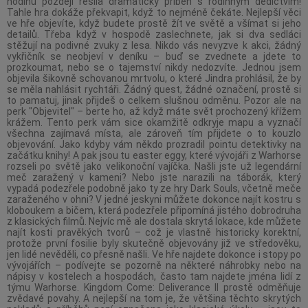
hodinu později řešila dramatický příběh s rodinným dědictvím!
Tahle hra dokáže překvapit, když to nejméně čekáte. Nejlepší věci
ve hře objevíte, když budete prostě žít ve světě a všímat si jeho
detailů. Třeba když v hospodě zaslechnete, jak si dva sedláci
stěžují na podivné zvuky z lesa. Nikdo vás nevyzve k akci, žádný
vykřičník se neobjeví v deníku – buď se zvednete a jdete to
prozkoumat, nebo se o tajemství nikdy nedozvíte. Jednou jsem
objevila šikovně schovanou mrtvolu, o které Jindra prohlásil, že by
se měla nahlásit rychtáři. Žádný quest, žádné označení, prostě si
to pamatuj, jinak přijdeš o celkem slušnou odměnu. Pozor ale na
perk "Objevitel" – berte ho, až když máte svět prochozený křížem
krážem. Tento perk vám sice okamžitě odkryje mapu a vyznačí
všechna zajímavá místa, ale zároveň tím přijdete o to kouzlo
objevování. Jako kdyby vám někdo prozradil pointu detektivky na
začátku knihy! A pak jsou tu easter eggy, které vývojáři z Warhorse
rozseli po světě jako velikonoční vajíčka. Našli jste už legendární
meč zaražený v kameni? Nebo jste narazili na táborák, který
vypadá podezřele podobně jako ty ze hry Dark Souls, včetně meče
zaraženého v ohni? V jedné jeskyni můžete dokonce najít kostru s
kloboukem a bičem, která podezřele připomíná jistého dobrodruha
z klasických filmů. Nejvíc mě ale dostala skrytá lokace, kde můžete
najít kosti pravěkých tvorů – což je vlastně historicky korektní,
protože první fosilie byly skutečně objevovány již ve středověku,
jen lidé nevěděli, co přesně našli. Ve hře najdete dokonce i stopy po
vývojářích – podívejte se pozorně na některé náhrobky nebo na
nápisy v kostelech a hospodách, často tam najdete jména lidí z
týmu Warhorse. Kingdom Come: Deliverance II prostě odměňuje
zvědavé povahy. A nejlepší na tom je, že většina těchto skrytých