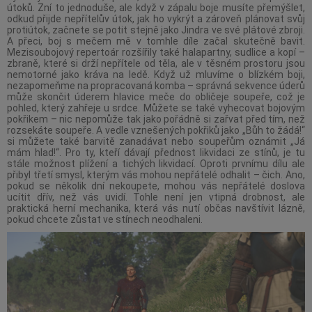
útoků. Zní to jednoduše, ale když v zápalu boje musíte přemýšlet,
odkud přijde nepřítelův útok, jak ho vykrýt a zároveň plánovat svůj
protiútok, začnete se potit stejně jako Jindra ve své plátové zbroji.
A přeci, boj s mečem mě v tomhle díle začal skutečně bavit.
Mezisoubojový repertoár rozšířily také halapartny, sudlice a kopí –
zbraně, které si drží nepřítele od těla, ale v těsném prostoru jsou
nemotorné jako kráva na ledě. Když už mluvíme o blízkém boji,
nezapomeňme na propracovaná komba – správná sekvence úderů
může skončit úderem hlavice meče do obličeje soupeře, což je
pohled, který zahřeje u srdce. Můžete se také vyhecovat bojovým
pokřikem – nic nepomůže tak jako pořádně si zařvat před tím, než
rozsekáte soupeře. A vedle vznešených pokřiků jako „Bůh to žádá!“
si můžete také barvitě zanadávat nebo soupeřům oznámit „Já
mám hlad!“. Pro ty, kteří dávají přednost likvidaci ze stínů, je tu
stále možnost plížení a tichých likvidací. Oproti prvnímu dílu ale
přibyl třetí smysl, kterým vás mohou nepřátelé odhalit – čich. Ano,
pokud se několik dní nekoupete, mohou vás nepřátelé doslova
ucítit dřív, než vás uvidí. Tohle není jen vtipná drobnost, ale
praktická herní mechanika, která vás nutí občas navštívit lázně,
pokud chcete zůstat ve stínech neodhaleni.