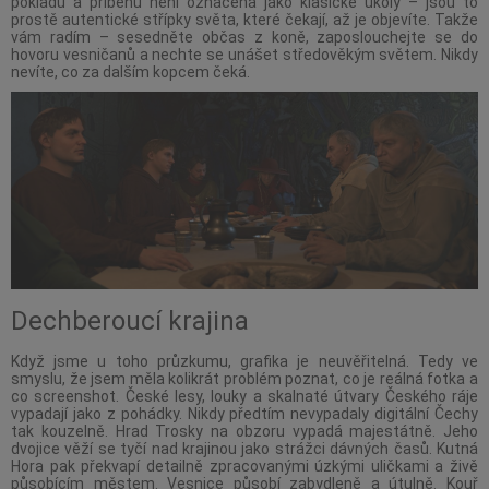
pokladů a příběhů není označena jako klasické úkoly – jsou to
prostě autentické střípky světa, které čekají, až je objevíte. Takže
vám radím – sesedněte občas z koně, zaposlouchejte se do
hovoru vesničanů a nechte se unášet středověkým světem. Nikdy
nevíte, co za dalším kopcem čeká.
Dechberoucí krajina
Když jsme u toho průzkumu, grafika je neuvěřitelná. Tedy ve
smyslu, že jsem měla kolikrát problém poznat, co je reálná fotka a
co screenshot. České lesy, louky a skalnaté útvary Českého ráje
vypadají jako z pohádky. Nikdy předtím nevypadaly digitální Čechy
tak kouzelně. Hrad Trosky na obzoru vypadá majestátně. Jeho
dvojice věží se tyčí nad krajinou jako strážci dávných časů. Kutná
Hora pak překvapí detailně zpracovanými úzkými uličkami a živě
působícím městem. Vesnice působí zabydleně a útulně. Kouř