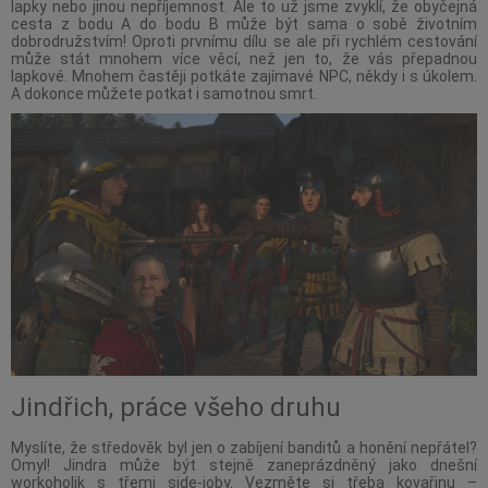
lapky nebo jinou nepříjemnost. Ale to už jsme zvyklí, že obyčejná
cesta z bodu A do bodu B může být sama o sobě životním
dobrodružstvím! Oproti prvnímu dílu se ale při rychlém cestování
může stát mnohem více věcí, než jen to, že vás přepadnou
lapkové. Mnohem častěji potkáte zajímavé NPC, někdy i s úkolem.
A dokonce můžete potkat i samotnou smrt.
Jindřich, práce všeho druhu
Myslíte, že středověk byl jen o zabíjení banditů a honění nepřátel?
Omyl! Jindra může být stejně zaneprázdněný jako dnešní
workoholik s třemi side-joby. Vezměte si třeba kovařinu –