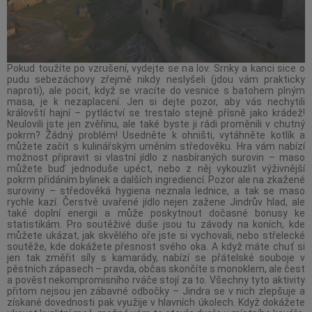
Pokud toužíte po vzrušení, vydejte se na lov. Srnky a kanci sice o
pudu sebezáchovy zřejmě nikdy neslyšeli (jdou vám prakticky
naproti), ale pocit, když se vracíte do vesnice s batohem plným
masa, je k nezaplacení. Jen si dejte pozor, aby vás nechytili
královští hajní – pytláctví se trestalo stejně přísně jako krádež!
Neulovili jste jen zvěřinu, ale také byste ji rádi proměnili v chutný
pokrm? Žádný problém! Usedněte k ohništi, vytáhněte kotlík a
můžete začít s kulinářským uměním středověku. Hra vám nabízí
možnost připravit si vlastní jídlo z nasbíraných surovin – maso
můžete buď jednoduše upéct, nebo z něj vykouzlit výživnější
pokrm přidáním bylinek a dalších ingrediencí. Pozor ale na zkažené
suroviny – středověká hygiena neznala lednice, a tak se maso
rychle kazí. Čerstvě uvařené jídlo nejen zažene Jindrův hlad, ale
také doplní energii a může poskytnout dočasné bonusy ke
statistikám. Pro soutěživé duše jsou tu závody na koních, kde
můžete ukázat, jak skvělého oře jste si vychovali, nebo střelecké
soutěže, kde dokážete přesnost svého oka. A když máte chuť si
jen tak změřit síly s kamarády, nabízí se přátelské souboje v
pěstních zápasech – pravda, občas skončíte s monoklem, ale čest
a pověst nekompromisního rváče stojí za to. Všechny tyto aktivity
přitom nejsou jen zábavné odbočky – Jindra se v nich zlepšuje a
získané dovednosti pak využije v hlavních úkolech. Když dokážete