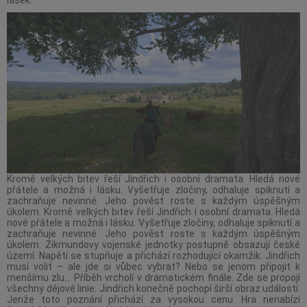
Kromě velkých bitev řeší Jindřich i osobní dramata. Hledá nové
přátele a možná i lásku. Vyšetřuje zločiny, odhaluje spiknutí a
zachraňuje nevinné. Jeho pověst roste s každým úspěšným
úkolem. Kromě velkých bitev řeší Jindřich i osobní dramata. Hledá
nové přátele a možná i lásku. Vyšetřuje zločiny, odhaluje spiknutí a
zachraňuje nevinné. Jeho pověst roste s každým úspěšným
úkolem. Zikmundovy vojenské jednotky postupně obsazují české
území. Napětí se stupňuje a přichází rozhodující okamžik. Jindřich
musí volit – ale jde si vůbec vybrat? Nebo se jenom připojit k
menšímu zlu… Příběh vrcholí v dramatickém finále. Zde se propojí
všechny dějové linie. Jindřich konečně pochopí širší obraz událostí.
Jenže toto poznání přichází za vysokou cenu. Hra nenabízí