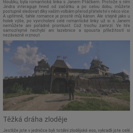
hloubku, byla romantická linka s Janem Ptáčkem. Protože s ním
Jindra interaguje hned od začátku a po celou dobu, můžete
postupně sledovat díky vaším volbám přerod přátelství v něco více.
A upřímně, tahle romance je prostě můj kánon. Ale stejně jako u
holek výše, po vyvrcholení celé romantické linky už si s Janem
nemůžete ani pořádně promluvit. Což trochu zamrzí. Ve hře
samozřejmě nechybí ani lazebnice a spousta příležitostí si
nezávazně vrznout.
Těžká dráha zloděje
Jestliže jste v jedničce byli totální zlodějské eso, vykradli jste celé