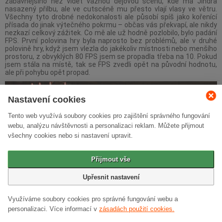
zábavnějšího než vidět vážnou dějovou scénu, kde má Jindra
nasazený přilbu, ale ve cutscéně mu přesto vlají vlasy ve větru.
Všechny tyto drobné nedokonalosti ale působí spíš jako kořenící
přísada do jinak výtečného pokrmu – občas vás překvapí, ale nikdy
nezkazí celkový zážitek. Co mě ale už hodně pozlobilo, bylo padání
FPS. První polovina hry byla naprosto bez problémů, ale v druhé
polovině hry, když jsem vlezla do jakékoliv místnosti nebo menšího
prostoru, z obvyklých 80 FPS jsem se propadla třeba na 10. Pokud
jsem stála na místě, tak se FPS zvedli opět na původní hodnotu,
ale při pohybu opět propad.
Nastavení cookies
Tento web využívá soubory cookies pro zajištění správného fungování
webu, analýzu návštěvnosti a personalizaci reklam. Můžete přijmout
všechny cookies nebo si nastavení upravit.
Přijmout vše
Upřesnit nastavení
Využíváme soubory cookies pro správné fungování webu a
Jinak co se týče celkové optimalizace, až na ty propady v
personalizaci.
Více informací v
zásadách použití cookies.
místnostech si nemůžu stěžovat. Na mé RTX 4070 hra při ultra
detailech hladce překračovala 80 snímků za sekundu. Zkoušela