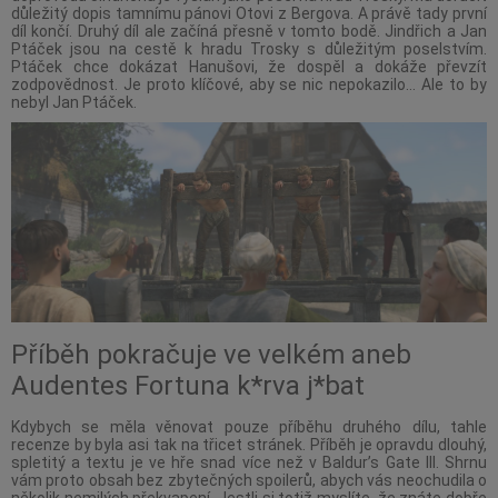
důležitý dopis tamnímu pánovi Otovi z Bergova. A právě tady první
díl končí. Druhý díl ale začíná přesně v tomto bodě. Jindřich a Jan
Ptáček jsou na cestě k hradu Trosky s důležitým poselstvím.
Ptáček chce dokázat Hanušovi, že dospěl a dokáže převzít
zodpovědnost. Je proto klíčové, aby se nic nepokazilo… Ale to by
nebyl Jan Ptáček.
Příběh pokračuje ve velkém aneb
Audentes Fortuna k*rva j*bat
Kdybych se měla věnovat pouze příběhu druhého dílu, tahle
recenze by byla asi tak na třicet stránek. Příběh je opravdu dlouhý,
spletitý a textu je ve hře snad více než v Baldur’s Gate III. Shrnu
vám proto obsah bez zbytečných spoilerů, abych vás neochudila o
několik nemilých překvapení. Jestli si totiž myslíte, že znáte dobře