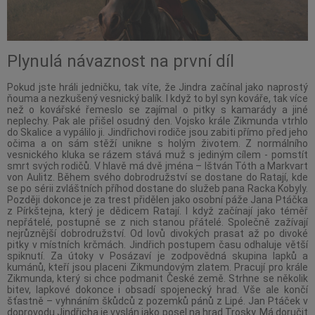
Plynulá návaznost na první díl
Pokud jste hráli jedničku, tak víte, že Jindra začínal jako naprostý
ňouma a nezkušený vesnický balík. I když to byl syn kováře, tak více
než o kovářské řemeslo se zajímal o pitky s kamarády a jiné
neplechy. Pak ale přišel osudný den. Vojsko krále Zikmunda vtrhlo
do Skalice a vypálilo ji. Jindřichovi rodiče jsou zabiti přímo před jeho
očima a on sám stěží unikne s holým životem. Z normálního
vesnického kluka se rázem stává muž s jediným cílem - pomstít
smrt svých rodičů. V hlavě má dvě jména – Ištván Tóth a Markvart
von Aulitz. Během svého dobrodružství se dostane do Ratají, kde
se po sérii zvláštních příhod dostane do služeb pana Racka Kobyly.
Později dokonce je za trest přidělen jako osobní páže Jana Ptáčka
z Pírkštejna, který je dědicem Ratají. I když začínají jako téměř
nepřátelé, postupně se z nich stanou přátelé. Společně zažívají
nejrůznější dobrodružství. Od lovů divokých prasat až po divoké
pitky v místních krčmách. Jindřich postupem času odhaluje větší
spiknutí. Za útoky v Posázaví je zodpovědná skupina lapků a
kumánů, kteří jsou placeni Zikmundovým zlatem. Pracují pro krále
Zikmunda, který si chce podmanit České země. Strhne se několik
bitev, lapkové dokonce i obsadí spojenecký hrad. Vše ale končí
šťastně – vyhnáním škůdců z pozemků pánů z Lipé. Jan Ptáček v
doprovodu Jindřicha je vyslán jako posel na hrad Trosky. Má doručit