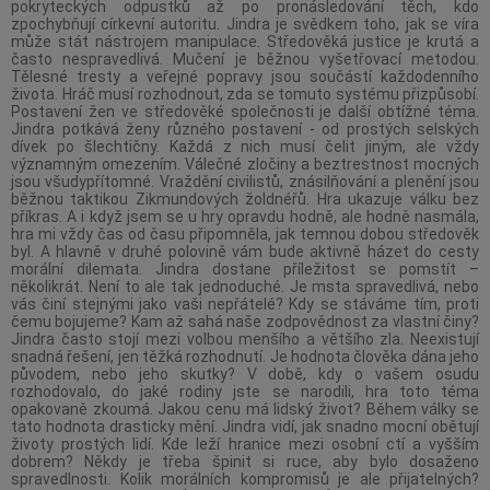
pokryteckých odpustků až po pronásledování těch, kdo
zpochybňují církevní autoritu. Jindra je svědkem toho, jak se víra
může stát nástrojem manipulace. Středověká justice je krutá a
často nespravedlivá. Mučení je běžnou vyšetřovací metodou.
Tělesné tresty a veřejné popravy jsou součástí každodenního
života. Hráč musí rozhodnout, zda se tomuto systému přizpůsobí.
Postavení žen ve středověké společnosti je další obtížné téma.
Jindra potkává ženy různého postavení - od prostých selských
dívek po šlechtičny. Každá z nich musí čelit jiným, ale vždy
významným omezením. Válečné zločiny a beztrestnost mocných
jsou všudypřítomné. Vraždění civilistů, znásilňování a plenění jsou
běžnou taktikou Zikmundových žoldnéřů. Hra ukazuje válku bez
příkras. A i když jsem se u hry opravdu hodně, ale hodně nasmála,
hra mi vždy čas od času připomněla, jak temnou dobou středověk
byl. A hlavně v druhé polovině vám bude aktivně házet do cesty
morální dilemata. Jindra dostane příležitost se pomstít –
několikrát. Není to ale tak jednoduché. Je msta spravedlivá, nebo
vás činí stejnými jako vaši nepřátelé? Kdy se stáváme tím, proti
čemu bojujeme? Kam až sahá naše zodpovědnost za vlastní činy?
Jindra často stojí mezi volbou menšího a většího zla. Neexistují
snadná řešení, jen těžká rozhodnutí. Je hodnota člověka dána jeho
původem, nebo jeho skutky? V době, kdy o vašem osudu
rozhodovalo, do jaké rodiny jste se narodili, hra toto téma
opakovaně zkoumá. Jakou cenu má lidský život? Během války se
tato hodnota drasticky mění. Jindra vidí, jak snadno mocní obětují
životy prostých lidí. Kde leží hranice mezi osobní ctí a vyšším
dobrem? Někdy je třeba špinit si ruce, aby bylo dosaženo
spravedlnosti. Kolik morálních kompromisů je ale přijatelných?