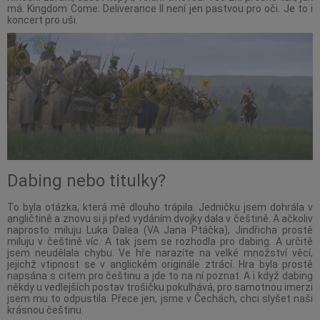
má. Kingdom Come: Deliverance II není jen pastvou pro oči. Je to i
koncert pro uši.
Dabing nebo titulky?
To byla otázka, která mě dlouho trápila. Jedničku jsem dohrála v
angličtině a znovu si ji před vydáním dvojky dala v češtině. A ačkoliv
naprosto miluju Luka Dalea (VA Jana Ptáčka), Jindřicha prostě
miluju v češtině víc. A tak jsem se rozhodla pro dabing. A určitě
jsem neudělala chybu. Ve hře narazíte na velké množství věcí,
jejichž vtipnost se v anglickém originále ztrácí. Hra byla prostě
napsána s citem pro češtinu a jde to na ní poznat. A i když dabing
někdy u vedlejších postav trošičku pokulhává, pro samotnou imerzi
jsem mu to odpustila. Přece jen, jsme v Čechách, chci slyšet naši
krásnou češtinu.