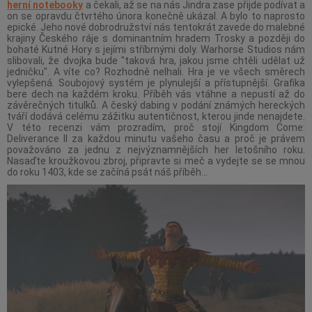
herní notebooky
a čekali, až se na nás Jindra zase přijde podívat a
on se opravdu čtvrtého února konečně ukázal. A bylo to naprosto
epické. Jeho nové dobrodružství nás tentokrát zavede do malebné
krajiny Českého ráje s dominantním hradem Trosky a později do
bohaté Kutné Hory s jejími stříbrnými doly. Warhorse Studios nám
slibovali, že dvojka bude "taková hra, jakou jsme chtěli udělat už
jedničku". A víte co? Rozhodně nelhali. Hra je ve všech směrech
vylepšená. Soubojový systém je plynulejší a přístupnější. Grafika
bere dech na každém kroku. Příběh vás vtáhne a nepustí až do
závěrečných titulků. A český dabing v podání známých hereckých
tváří dodává celému zážitku autentičnost, kterou jinde nenajdete.
V této recenzi vám prozradím, proč stojí Kingdom Come:
Deliverance II za každou minutu vašeho času a proč je právem
považováno za jednu z nejvýznamnějších her letošního roku.
Nasaďte kroužkovou zbroj, připravte si meč a vydejte se se mnou
do roku 1403, kde se začíná psát náš příběh…