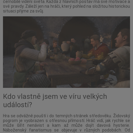
černobílé vidění světa. Každá z hlavních postav má své motivace a
své pravdy. Záleží jen na hráči, který pohled na složitou historickou
situaci přijme za svůj.
Kdo vlastně jsem ve víru velkých
událostí?
Hra se odvážně pouští i do temných stránek středověku. Židovský
pogrom je vyobrazen s otřesnou přímostí. Hráč vidí, jak rychle se
může šířit nenávist a kam až může dojít davová hysterie.
Náboženský fanatismus se objevuje v různých podobách. Od