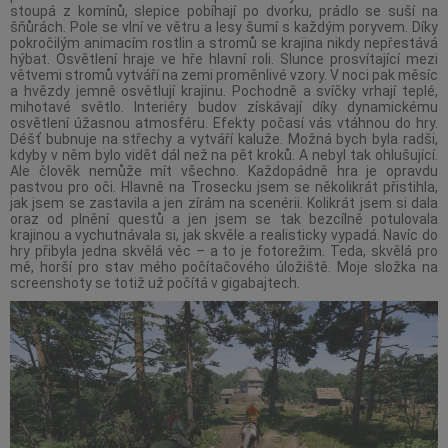
stoupá z komínů, slepice pobíhají po dvorku, prádlo se suší na
šňůrách. Pole se vlní ve větru a lesy šumí s každým poryvem. Díky
pokročilým animacím rostlin a stromů se krajina nikdy nepřestává
hýbat. Osvětlení hraje ve hře hlavní roli. Slunce prosvítající mezi
větvemi stromů vytváří na zemi proměnlivé vzory. V noci pak měsíc
a hvězdy jemně osvětlují krajinu. Pochodně a svíčky vrhají teplé,
mihotavé světlo. Interiéry budov získávají díky dynamickému
osvětlení úžasnou atmosféru. Efekty počasí vás vtáhnou do hry.
Déšť bubnuje na střechy a vytváří kaluže. Možná bych byla radši,
kdyby v něm bylo vidět dál než na pět kroků. A nebyl tak ohlušující.
Ale člověk nemůže mít všechno. Každopádně hra je opravdu
pastvou pro oči. Hlavně na Trosecku jsem se několikrát přistihla,
jak jsem se zastavila a jen zírám na scenérii. Kolikrát jsem si dala
oraz od plnění questů a jen jsem se tak bezcílně potulovala
krajinou a vychutnávala si, jak skvěle a realisticky vypadá. Navíc do
hry přibyla jedna skvělá věc – a to je fotorežim. Teda, skvělá pro
mě, horší pro stav mého počítačového úložiště. Moje složka na
screenshoty se totiž už počítá v gigabajtech.