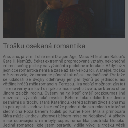
Trošku osekaná romantika
Ano, ano, já vím. Tohle není Dragon Age, Mass Effect ani Baldur’s
Gate III. Nemůžu čekat extrémně propracované vztahy, nekonečné
intimní scény, polibky na vyžádání a podobné interakce. Vždyť už v
jedničce romantika nehrála zase až tak velkou roli. A stejně, trošku
mě zamrzelo, že romance působí tak nějak.. nedodělaně. Protože
se události ze dvojky odehrávají jen pár týdnů po jedničce, asi
většina hráčů měla romanci s Terezou. Hra nabízí možnost zůstat
Tereze věrný a mluvit o ní jako o lásce svého života, se kterou chce
Jindra založit rodinu. Ovšem na ty, kteří chtějí prozkoumat jiné
možnosti, vývojáři také mysleli. Během toku událostí se Jindra
seznámí s o trochu starší Kateřinou, které zachrání život a ona mu
to pak oplatí. Jindrovi také může padnout do oka mladá statečná
šlechtična Róza během toulek po Kutné Hoře. Milá a přímočará
Klára může Jindrovi učarovat během mise na Nebákově. A ačkoliv
mise související s nimi byly super, romantika postrádá hloubku.
Jediná romance, kde jsem opravdu viděla vývoj a trošku větší