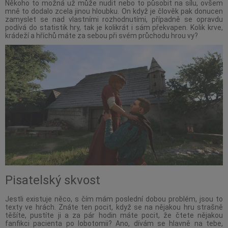
Někoho to možná už může nudit nebo to působit na sílu, ovšem
mně to dodalo zcela jinou hloubku. On když je člověk pak donucen
zamyslet se nad vlastními rozhodnutími, případně se opravdu
podívá do statistik hry, tak je kolikrát i sám překvapen. Kolik krve,
krádeží a hříchů máte za sebou při svém průchodu hrou vy?
Pisatelský skvost
Jestli existuje něco, s čím mám poslední dobou problém, jsou to
texty ve hrách. Znáte ten pocit, když se na nějakou hru strašně
těšíte, pustíte ji a za pár hodin máte pocit, že čtete nějakou
fanfikci pacienta po lobotomii? Ano, dívám se hlavně na tebe,