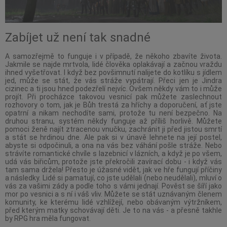
Zabíjet už není tak snadné
A samozřejmě to funguje i v případě, že někoho zbavíte života.
Jakmile se najde mrtvola, lidé člověka oplakávají a začnou vraždu
ihned vyšetřovat. I když bez povšimnutí nalijete do kotlíku s jídlem
jed, může se stát, že vás stráže vypátrají. Přeci jen je Jindra
cizinec a ti jsou hned podezřelí nejvíc. Ovšem někdy vám to i může
projít. Při procházce takovou vesnicí pak můžete zaslechnout
rozhovory o tom, jak je Bůh trestá za hříchy a doporučení, ať jste
opatrní a nikam nechodíte sami, protože tu není bezpečno. Na
druhou stranu, systém někdy funguje až příliš horlivě. Můžete
pomoci ženě najít ztracenou vnučku, zachránit ji před jistou smrtí
a stát se hrdinou dne. Ale pak si v únavě lehnete na její postel,
abyste si odpočinuli, a ona na vás bez váhání pošle stráže. Nebo
strávíte romantické chvíle s lazebnicí v lázních, a když je po všem,
udá vás biřicům, protože jste překročili zavírací dobu - i když vás
tam sama držela! Přesto je úžasné vidět, jak ve hře fungují příčiny
a následky. Lidé si pamatují, co jste udělali (nebo neudělali), mluví o
vás za vašimi zády a podle toho s vámi jednají. Pověst se šíří jako
mor po vesnici a s ní i váš vliv. Můžete se stát uznávaným členem
komunity, ke kterému lidé vzhlížejí, nebo obávaným výtržníkem,
před kterým matky schovávají děti. Je to na vás - a přesně takhle
by RPG hra měla fungovat.