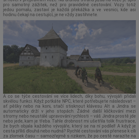
pro samotný zážitek, než pro pravidelné cestování. Vozy totiž
jedou pomalu, zastaví je každá překážka a ve vesnici, kde asi
hodinu čekají na cestující, je ne vždy zastihnete.
A co se týče cestování ve více lidech, díky bohu, vývojáři přidali
skvělou funkci. Když potkáte NPC, které potřebujete následovat –
ať pěšky nebo na koni, stačí stisknout klávesu Alt a Jindra se
automaticky drží v jeho stopách. Žádné další kličkování mezi
stromy nebo neustálé upravování rychlosti – váš Jindra prostě jde
nebo jede, kam je třeba. Tahle drobnost mi ušetřila tolik frustrace,
že bych objala každého vývojáře, který se na ní podílel! A když je
cesta příliš dlouhá nebo nudná? Rychlé cestování vás přenese k cíli
za zlomek času – samozřejmě s rizikem, že po cestě narazíte na