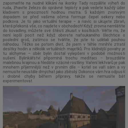
zapomeňte na nudné klikání na ikonky. Tady rozpálíte výheň do
ruda, žhavíte železo do správné teploty a pak vedete každý úder
kladivem s precizností hodnou mistra. S každým zvonivým
dopadem se před vašima očima formuje čepel sekery nebo
podkova. Je to jako virtuální terapie – a navíc si ukujete zbraň,
která překoná vše, co najdete v obchodech! Když zrovna nemlátíte
do kovadliny, můžete své štěstí zkusit v kostkách. Věřte mi, že
není lepší pocit než když oberete nafoukaného šlechtice o
poslední groš, zatímco se tváříte, že jste to udělali pouhou
náhodou. Těžko se potom divit, že jsem v téhle minihře ztratil
desítky hodin a několik virtuálních majetků. Pro klidnější povahy je
tu alchymie – sběr bylin dostal vylepšení v podobě možnosti
sušení. Bylinkářství připomíná trochu meditaci – brouzdáte
malebnou krajinou a hledáte vzácné rostliny. Vaření lektvarů je pak
mnohem příjemnější než v prvním díle – kotel se vaří sám a vy
nemusíte neustále dmýchat jako zběsilý. Dokonce vám hra odpustí
i drobné chyby během přípravy, takže se nemusíte bát
experimentovat.