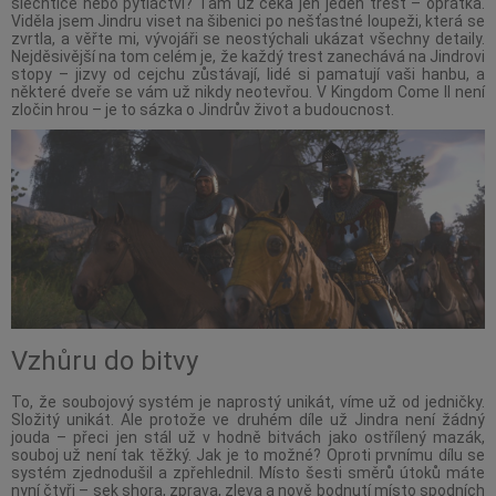
šlechtice nebo pytláctví? Tam už čeká jen jeden trest – oprátka.
Viděla jsem Jindru viset na šibenici po nešťastné loupeži, která se
zvrtla, a věřte mi, vývojáři se neostýchali ukázat všechny detaily.
Nejděsivější na tom celém je, že každý trest zanechává na Jindrovi
stopy – jizvy od cejchu zůstávají, lidé si pamatují vaši hanbu, a
některé dveře se vám už nikdy neotevřou. V Kingdom Come II není
zločin hrou – je to sázka o Jindrův život a budoucnost.
Vzhůru do bitvy
To, že soubojový systém je naprostý unikát, víme už od jedničky.
Složitý unikát. Ale protože ve druhém díle už Jindra není žádný
jouda – přeci jen stál už v hodně bitvách jako ostřílený mazák,
souboj už není tak těžký. Jak je to možné? Oproti prvnímu dílu se
systém zjednodušil a zpřehlednil. Místo šesti směrů útoků máte
nyní čtyři – sek shora, zprava, zleva a nově bodnutí místo spodních