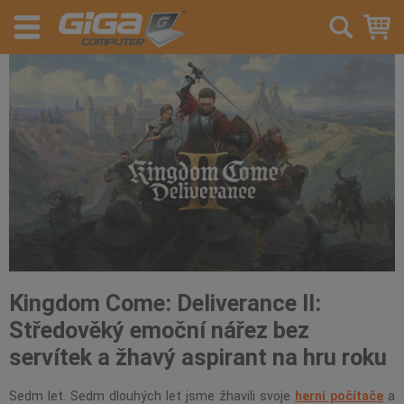
Kingdom Come: Deliverance II:
Středověký emoční nářez bez
servítek a žhavý aspirant na hru roku
Sedm let. Sedm dlouhých let jsme žhavili svoje
herní počítače
a