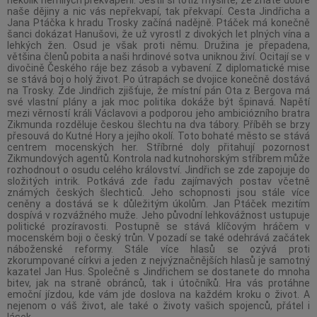
naše dějiny a nic vás nepřekvapí, tak překvapí. Cesta Jindřicha a
Jana Ptáčka k hradu Trosky začíná nadějně. Ptáček má konečně
šanci dokázat Hanušovi, že už vyrostl z divokých let plných vína a
lehkých žen. Osud je však proti němu. Družina je přepadena,
většina členů pobita a naši hrdinové sotva uniknou živí. Ocitají se v
divočině Českého ráje bez zásob a vybavení. Z diplomatické mise
se stává boj o holý život. Po útrapách se dvojice konečně dostává
na Trosky. Zde Jindřich zjišťuje, že místní pán Ota z Bergova má
své vlastní plány a jak moc politika dokáže být špinavá. Napětí
mezi věrností králi Václavovi a podporou jeho ambiciózního bratra
Zikmunda rozděluje českou šlechtu na dva tábory. Příběh se brzy
přesouvá do Kutné Hory a jejího okolí. Toto bohaté město se stává
centrem mocenských her. Stříbrné doly přitahují pozornost
Zikmundových agentů. Kontrola nad kutnohorským stříbrem může
rozhodnout o osudu celého království. Jindřich se zde zapojuje do
složitých intrik. Potkává zde řadu zajímavých postav včetně
známých českých šlechticů. Jeho schopnosti jsou stále více
ceněny a dostává se k důležitým úkolům. Jan Ptáček mezitím
dospívá v rozvážného muže. Jeho původní lehkovážnost ustupuje
politické prozíravosti. Postupně se stává klíčovým hráčem v
mocenském boji o český trůn. V pozadí se také odehrává začátek
náboženské reformy. Stále více hlasů se ozývá proti
zkorumpované církvi a jeden z nejvýznačnějších hlasů je samotný
kazatel Jan Hus. Společně s Jindřichem se dostanete do mnoha
bitev, jak na straně obránců, tak i útočníků. Hra vás protáhne
emoční jízdou, kde vám jde doslova na každém kroku o život. A
nejenom o váš život, ale také o životy vašich spojenců, přátel i
lásek.