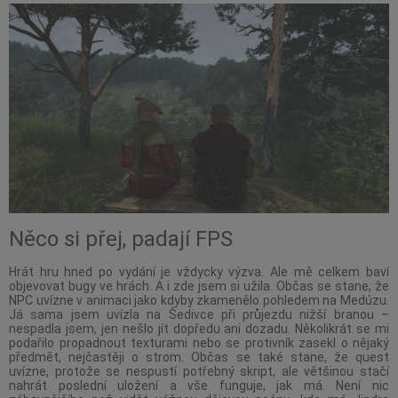
Něco si přej, padají FPS
Hrát hru hned po vydání je vždycky výzva. Ale mě celkem baví
objevovat bugy ve hrách. A i zde jsem si užila. Občas se stane, že
NPC uvízne v animaci jako kdyby zkamenělo pohledem na Medúzu.
Já sama jsem uvízla na Šedivce při průjezdu nižší branou –
nespadla jsem, jen nešlo jít dopředu ani dozadu. Několikrát se mi
podařilo propadnout texturami nebo se protivník zasekl o nějaký
předmět, nejčastěji o strom. Občas se také stane, že quest
uvízne, protože se nespustí potřebný skript, ale většinou stačí
nahrát poslední uložení a vše funguje, jak má. Není nic