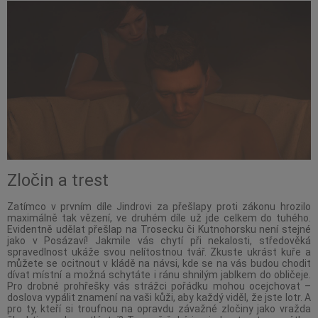
Zločin a trest
Zatímco v prvním díle Jindrovi za přešlapy proti zákonu hrozilo
maximálně tak vězení, ve druhém díle už jde celkem do tuhého.
Evidentně udělat přešlap na Trosecku či Kutnohorsku není stejné
jako v Posázaví! Jakmile vás chytí při nekalosti, středověká
spravedlnost ukáže svou nelítostnou tvář. Zkuste ukrást kuře a
můžete se ocitnout v kládě na návsi, kde se na vás budou chodit
dívat místní a možná schytáte i ránu shnilým jablkem do obličeje.
Pro drobné prohřešky vás strážci pořádku mohou ocejchovat –
doslova vypálit znamení na vaši kůži, aby každý viděl, že jste lotr. A
pro ty, kteří si troufnou na opravdu závažné zločiny jako vražda