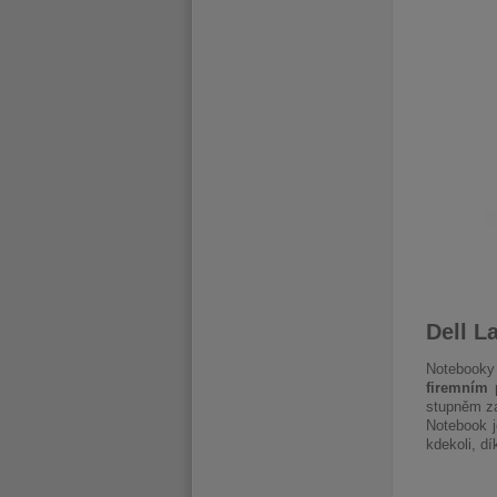
Dell L
Notebooky 
firemním 
stupněm za
Notebook j
kdekoli, dí