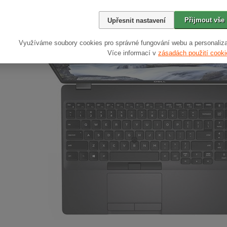
 rychlý start operačního systému stejně jako dalších aplikací, případně 
diskem. V případě modelu s dedikovaným grafickým akcelerátorem pak získát
Přijmout vše
Upřesnit nastavení
Využíváme soubory cookies pro správné fungování webu a personaliza
Více informací v
zásadách použití cooki