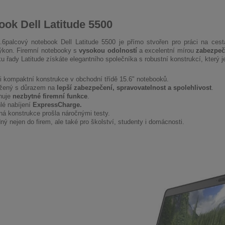
ok Dell Latitude 5500
.6palcový notebook Dell Latitude 5500 je přímo stvořen pro práci na ces
ýkon. Firemní notebooky s
vysokou odolností
a excelentní mírou
zabezpeč
u řady Latitude získáte elegantního společníka s robustní konstrukcí, který j
i kompaktní konstrukce v obchodní třídě 15.6" notebooků.
žený s důrazem na
lepší zabezpečení, spravovatelnost a spolehlivost
.
nuje
nezbytné firemní funkce
.
lé nabíjení
ExpressCharge.
ná konstrukce prošla náročnými testy.
ý nejen do firem, ale také pro školství, studenty i domácnosti.