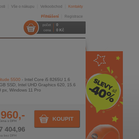
sti
Vše o nákupu
Velkoobchod
Kontakty
Přihlášení
Registrace
0
počet
0 Kč
cena
itude 5500
- Intel Core i5 8265U 1.6
GB SSD, Intel UHD Graphics 620, 15.6
0 px, Windows 11 Pro
 960,-
KOUPIT
Cena s DPH
7 404,96
na bez DPH