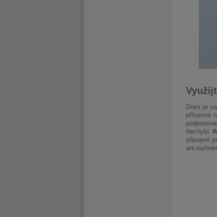
Využij
Dnes je sa
přítomné 
podporova
Nechybí
W
připojení 
ani rozhra