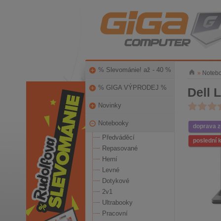
% Slevománie! až - 40 %
»
Noteb
% GIGA VÝPRODEJ %
Dell 
Novinky
Notebooky
doprava 
Předváděcí
poslední 
Repasované
Herní
Levné
Dotykové
2v1
Ultrabooky
Pracovní