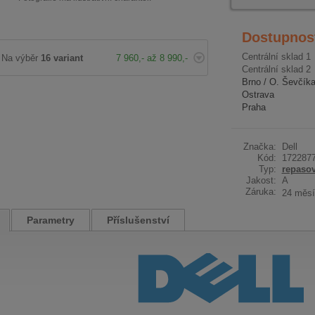
Dostupnos
Centrální sklad 1
Na výběr
16 variant
7 960,- až 8 990,-
Centrální sklad 2
Brno / O. Ševčík
Ostrava
Praha
Značka:
Dell
Kód:
172287
Typ:
repaso
Jakost:
A
Záruka:
24 měsí
Parametry
Příslušenství