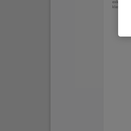
exkluzivně
klasickým 