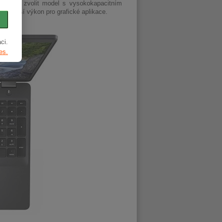
je možné zvolit model s vysokokapacitním
e vyšší výkon pro grafické aplikace.
ci.
es.