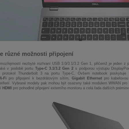
te různé možnosti připojení
mozřejmostí nezbyté rozhraní USB 3.0/3.1/3.2 Gen 1, přičemž je jeden z 
také v podobě portu
Type-C 3.1/3.2 Gen 2
s podporou výstupu DisplayPor
t protokol Thunderbolt 3 na portu Type-C. Ovšem notebook poskytuje t
i-Fi
pro připojení k bezdrátovým sítím,
Gigabit Ethernet
pro kabelovou
periferií. Vybrané modely pak mohou být osazeny také modulem WWAN pro š
ní
HDMI
pro pohodlné připojení externího monitoru a celá řada dalších prémiov