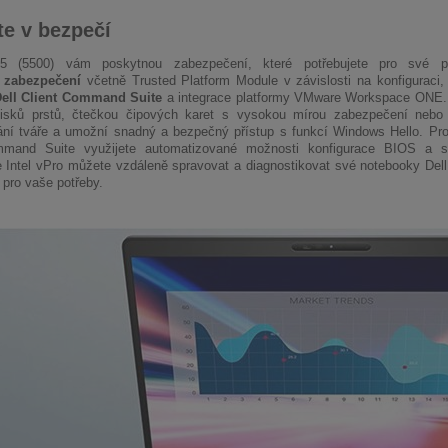
te v bezpečí
15 (5500) vám poskytnou zabezpečení, které potřebujete pro své p
í
zabezpečení
včetně Trusted Platform Module v závislosti na konfiguraci
ell Client Command Suite
a integrace platformy VMware Workspace ONE. 
tisků prstů, čtečkou čipových karet s vysokou mírou zabezpečení nebo 
ní tváře a umožní snadný a bezpečný přístup s funkcí Windows Hello. Pros
mmand Suite využijete automatizované možnosti konfigurace BIOS a 
e Intel vPro můžete vzdáleně spravovat a diagnostikovat své notebooky Del
 pro vaše potřeby.