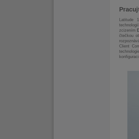
Pracuj
Latitude 
technologi
zcizením
D
čtečkou o
rozpoznává
Client Co
technologi
konfiguraci