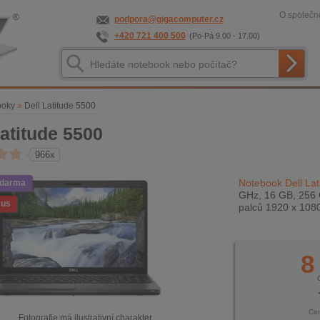
O společno
podpora@gigacomputer.cz
+420 721 400 500
(Po-Pá 9.00 - 17.00)
ooky
»
Dell Latitude 5500
Latitude 5500
966x
Notebook Dell Lat
zdarma
GHz, 16 GB, 256 
kus
palců 1920 x 108
8
Ce
Fotografie má ilustrativní charakter.