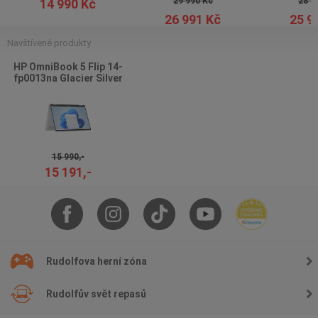
29 990 Kč
28 9
14 990 Kč
26 991 Kč
25 9
Navštívené produkty
HP OmniBook 5 Flip 14-
fp0013na Glacier Silver
15 990,-
15 191,-
Rudolfova herní zóna
Rudolfův svět repasů