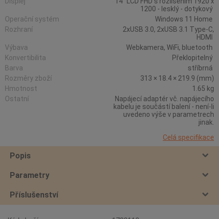
Displej
14" LCD FHD s rozlišením 1920 x
1200 - lesklý - dotykový
Operační systém
Windows 11 Home
Rozhraní
2xUSB 3.0, 2xUSB 3.1 Type-C,
HDMI
Výbava
Webkamera, WiFi, bluetooth
Konvertibilita
Překlopitelný
Barva
stříbrná
Rozměry zboží
313 × 18.4 × 219.9 (mm)
Hmotnost
1.65 kg
Ostatní
Napájecí adaptér vč. napájecího
kabelu je součástí balení - není-li
uvedeno výše v parametrech
jinak.
Celá specifikace
Popis
Parametry
Příslušenství