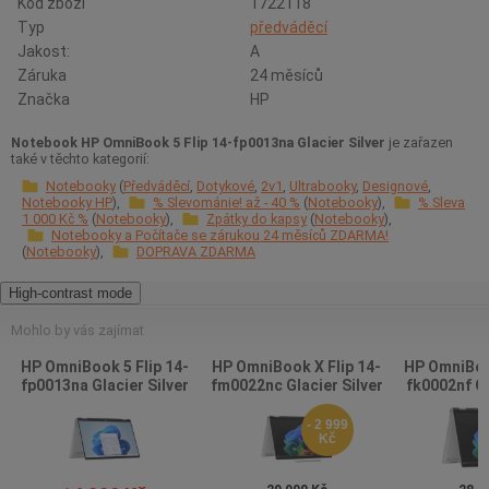
Kód zboží
1722118
Typ
předváděcí
Jakost:
A
Záruka
24 měsíců
Značka
HP
Notebook HP OmniBook 5 Flip 14-fp0013na Glacier Silver
je zařazen
také v těchto kategorií:
Notebooky
Předváděcí
Dotykové
2v1
Ultrabooky
Designové
Notebooky HP
% Slevománie! až - 40 %
Notebooky
% Sleva
1 000 Kč %
Notebooky
Zpátky do kapsy
Notebooky
Notebooky a Počítače se zárukou 24 měsíců ZDARMA!
Notebooky
DOPRAVA ZDARMA
High-contrast mode
Mohlo by vás zajímat
HP OmniBook 5 Flip 14-
HP OmniBook X Flip 14-
HP OmniBook
fp0013na Glacier Silver
fm0022nc Glacier Silver
fk0002nf Gl
- 2 999
Kč