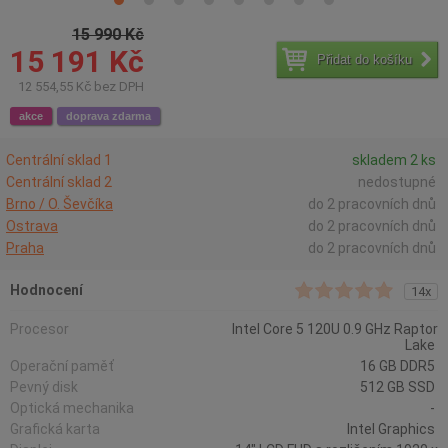
15 990 Kč
15 191 Kč
Přidat do košíku
12 554,55 Kč bez DPH
akce
doprava zdarma
Centrální sklad 1
skladem 2 ks
Centrální sklad 2
nedostupné
Brno / O. Ševčíka
do 2 pracovních dnů
Ostrava
do 2 pracovních dnů
Praha
do 2 pracovních dnů
Hodnocení
14x
Procesor
Intel Core 5 120U 0.9 GHz Raptor
Lake
Operační paměť
16 GB DDR5
Pevný disk
512 GB SSD
Optická mechanika
-
Grafická karta
Intel Graphics