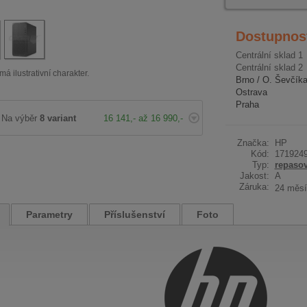
Dostupnos
Centrální sklad 1
Centrální sklad 2
má ilustrativní charakter.
Brno / O. Ševčík
Ostrava
Praha
Na výběr
8 variant
16 141,- až 16 990,-
Značka:
HP
Kód:
171924
Typ:
repaso
Jakost:
A
Záruka:
24 měsí
Parametry
Příslušenství
Foto