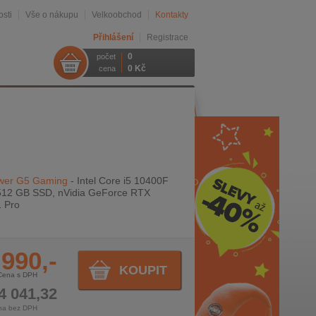
sti
Vše o nákupu
Velkoobchod
Kontakty
Přihlášení
Registrace
0
počet
0 Kč
cena
ower G5 Gaming
- Intel Core i5 10400F
512 GB SSD, nVidia GeForce RTX
 Pro
 990,-
KOUPIT
Cena s DPH
4 041,32
na bez DPH