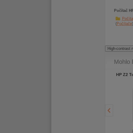
Počítač H
Počít
Počítače
High-contrast
Mohlo 
Dell Precision 7820
Dell Precision 7820
HP Z2 T
Tower
Tower
- 1 080
- 1 160
Kč
Kč
26 990 Kč
28 990 Kč