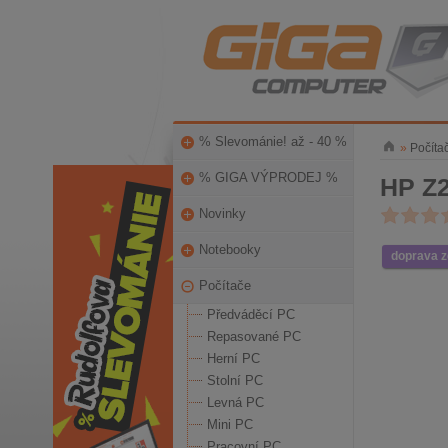
% Slevománie! až - 40 %
»
Počíta
% GIGA VÝPRODEJ %
HP Z
Novinky
Notebooky
doprava 
Počítače
Předváděcí PC
Repasované PC
Herní PC
Stolní PC
Levná PC
Mini PC
Pracovní PC