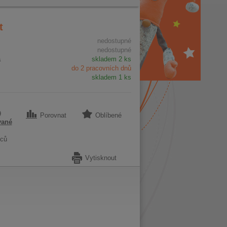
t
nedostupné
nedostupné
a
skladem 2 ks
do 2 pracovních dnů
skladem 1 ks
9
Porovnat
Oblíbené
vané
ců
Vytisknout