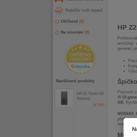
Rudolfův svět repasů
Oblíbené
(
0
)
HP Z2
Na srovnání
(
0
)
Profesioná
umožňují v
generaci pr
Prec
Komp
Výko
Špičko
Navštívené produkty
Pracovní s
HP Z2 Tower G5
i5 10.gene
Gaming
GB
. Rychl
16 990,-
NVIDIA® 
představuj
nové strea
N
Možnos