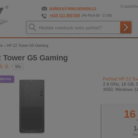
O společno
podpora@gigacomputer.cz
+420 721 400 500
(Po-Pá 9.00 - 17.00)
če
»
HP Z2 Tower G5 Gaming
2 Tower G5 Gaming
99x
Počítač HP Z2 T
zdarma
2.9 GHz, 16 GB, 
3050, Windows 11
16
1
Ce