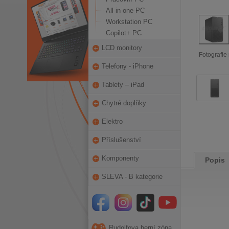
All in one PC
Workstation PC
Copilot+ PC
LCD monitory
Fotografie 
Telefony - iPhone
Tablety – iPad
Chytré doplňky
Elektro
Příslušenství
Komponenty
Popis
SLEVA - B kategorie
Rudolfova herní zóna