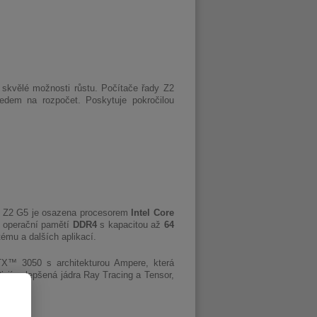
 skvělé možnosti růstu. Počítače řady Z2
hledem na rozpočet. Poskytuje pokročilou
ce Z2 G5 je osazena procesorem
Intel Core
o operační pamětí
DDR4
s kapacitou až
64
ému a dalších aplikací.
TX™ 3050 s architekturou Ampere, která
ťují vylepšená jádra Ray Tracing a Tensor,