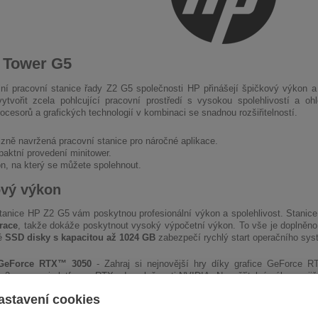
 Tower G5
lní pracovní stanice řady Z2 G5 společnosti HP přinášejí špičkový výkon a
ytvořit zcela pohlcující pracovní prostředí s vysokou spolehlivostí a o
ocesorů a grafických technologií v kombinaci se snadnou rozšiřitelností.
izně navržená pracovní stanice pro náročné aplikace.
aktní provedení minitower.
n, na který se můžete spolehnout.
vý výkon
tanice HP Z2 G5 vám poskytnou profesionální výkon a spolehlivost. Stani
race
, takže dokáže poskytnout vysoký výpočetní výkon. To vše je doplněn
é
SSD disky s kapacitou až 1024 GB
zabezpečí rychlý start operačního syst
GeForce RTX™ 3050
- Zahraj si nejnovější hry díky grafice GeForce R
e 2. generaci platformy RTX od společnosti NVIDIA. Neuvěřitelný výkon zajiš
movací multiprocesory a vysokorychlostní paměť G6.
astavení cookies
ti doplnění konfigurace