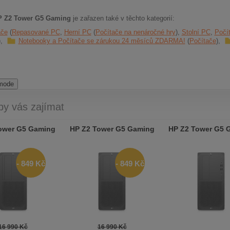
P Z2 Tower G5 Gaming
je zařazen také v těchto kategorií:
ače
Repasované PC
Herní PC
Počítače na nenáročné hry
Stolní PC
Počí
Notebooky a Počítače se zárukou 24 měsíců ZDARMA!
Počítače
 mode
by vás zajímat
ower G5 Gaming
HP Z2 Tower G5 Gaming
HP Z2 Tower G5 
- 849 Kč
- 849 Kč
16 990 Kč
16 990 Kč