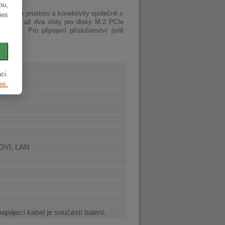
bu,
úložného prostoru a konektivity společně s
ies
e Gen3, až dva sloty pro disky M.2 PCIe
jení. Pro připojení příslušenství jistě
ci.
es.
 DVI, LAN
napájecí kabel je součástí balení.