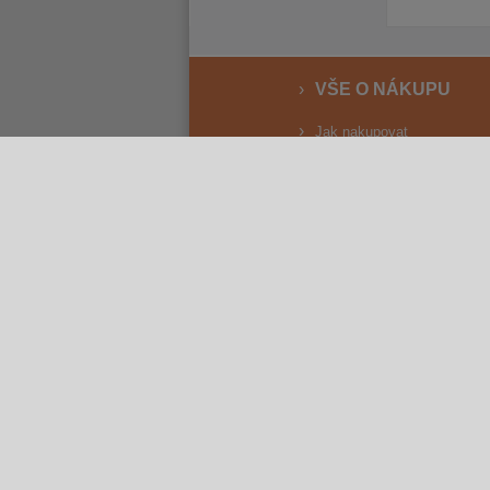
VŠE O NÁKUPU
Jak nakupovat
Vrácení a reklamace
Osobní odběr
Doprava
Způsoby platby
Reklamační řád
Obchodní podmínky
2 ROKY ZÁRUKY