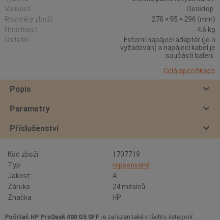
Velikost
Desktop
Rozměry zboží
270 × 95 × 296 (mm)
Hmotnost
4.6 kg
Ostatní
Externí napájecí adaptér (je-li
vyžadován) a napájecí kabel je
součástí balení.
Celá specifikace
Popis
Parametry
Příslušenství
Kód zboží
1707719
Typ
repasované
Jakost:
A
Záruka
24 měsíců
Značka
HP
Počítač HP ProDesk 400 G5 SFF
je zařazen také v těchto kategorií: