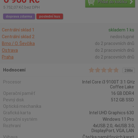
Přidat do košíku
5 752,07 Kč bez DPH
doprava zdarma
poslední kus
Centrální sklad 1
skladem 1 ks
Centrální sklad 2
nedostupné
Brno / O. Ševčíka
do 2 pracovních dnů
Ostrava
do 2 pracovních dnů
Praha
do 2 pracovních dnů
Hodnocení
288x
Procesor
Intel Core i3 9100T 3.1 GHz
Coffee Lake
Operační paměť
16 GB DDR4
Pevný disk
512 GB SSD
Optická mechanika
-
Grafická karta
Intel UHD Graphics 630
Operační systém
Windows 11 Pro
Rozhraní
4xUSB 2.0, 4xUSB 3.0,
DisplayPort, VGA, LAN
Výbava
Čtečka paměťových karet