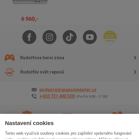
6 960,-
Rudolfova herní zóna
Rudolfův svět repasů
podpora@gigacomputer.cz
+420 721 400 500
(Po-Pá 9.00 - 17.00)
Nastavení cookies
Tento web využívá soubory cookies pro zajištění správného fungování
2 roky záruky
na vše
Doprava
zdarma
Osobní odběr
zdarma