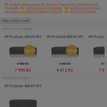
Počítače
Repasované PC
Stolní PC
Pracovní PC
Počítače HP
HP
ProDesk
Zpátky do kapsy
Počítače
Notebooky a Počítače
se zárukou 24 měsíců ZDARMA!
Počítače
DOPRAVA ZDARMA
High-contrast mode
Mohlo by vás zajímat
HP ProDesk 400 G6 SFF
HP ProDesk 400 G5 SFF
HP ProDesk
- 990 Kč
- 348 Kč
8 980 Kč
6 960 Kč
8 97
7 990 Kč
6 612 Kč
7 99
Navštívené produkty
HP ProDesk 400 G5 SFF