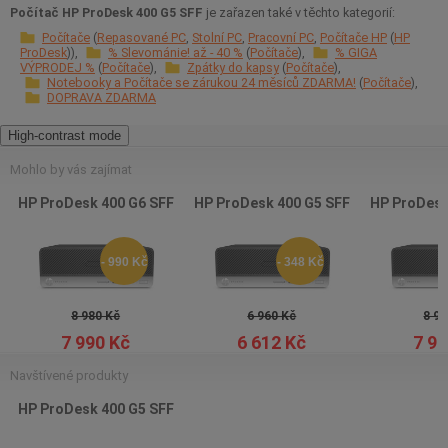
Počítač HP ProDesk 400 G5 SFF
je zařazen také v těchto kategorií:
Počítače
Repasované PC
Stolní PC
Pracovní PC
Počítače HP
HP
ProDesk
% Slevománie! až - 40 %
Počítače
% GIGA
VÝPRODEJ %
Počítače
Zpátky do kapsy
Počítače
Notebooky a Počítače se zárukou 24 měsíců ZDARMA!
Počítače
DOPRAVA ZDARMA
High-contrast mode
Mohlo by vás zajímat
HP ProDesk 400 G6 SFF
HP ProDesk 400 G5 SFF
HP ProDesk
- 990 Kč
- 348 Kč
8 980 Kč
6 960 Kč
8 97
7 990 Kč
6 612 Kč
7 99
Navštívené produkty
HP ProDesk 400 G5 SFF