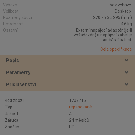
Výbava
bez výbavy
Velikost
Desktop
Rozměry zboží
270 × 95 × 296 (mm)
Hmotnost
4.6 kg
Ostatní
Externí napájecí adaptér (je-li
vyžadován) a napájecí kabel je
součástí balení.
Celá specifikace
Popis
Parametry
Příslušenství
Kód zboží
1707715
Typ
repasované
Jakost:
A
Záruka
24 měsíců
Značka
HP