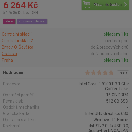
6 264 Kč
Přidat do košíku
5 176,86 Kč bez DPH
akce
doprava zdarma
Centrální sklad 1
skladem 1 ks
Centrální sklad 2
nedostupné
Brno / O. Ševčíka
do 2 pracovních dnů
Ostrava
do 2 pracovních dnů
Praha
skladem 1 ks
Hodnocení
288x
Procesor
Intel Core i3 9100T 3.1 GHz
Coffee Lake
Operační paměť
16 GB DDR4
Pevný disk
512 GB SSD
Optická mechanika
-
Grafická karta
Intel UHD Graphics 630
Operační systém
Windows 11 Home
Rozhraní
4xUSB 2.0, 4xUSB 3.0,
DisplayPort, VGA, LAN