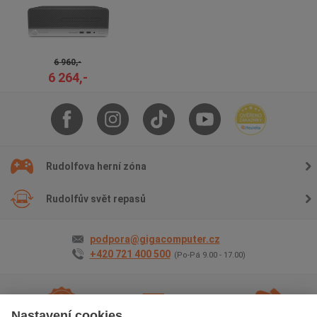
6 960,-
6 264,-
Rudolfova herní zóna
Rudolfův svět repasů
podpora@gigacomputer.cz
+420 721 400 500
(Po-Pá 9.00 - 17.00)
Nastavení cookies