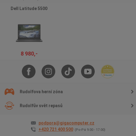
Dell Latitude 5500
8 980,-
Rudolfova herní zóna
Rudolfův svět repasů
podpora@gigacomputer.cz
+420 721 400 500
(Po-Pá 9.00 - 17.00)