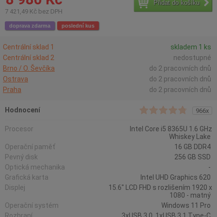
Přidat do košíku
7 421,49 Kč bez DPH
doprava zdarma
poslední kus
Centrální sklad 1
skladem 1 ks
Centrální sklad 2
nedostupné
Brno / O. Ševčíka
do 2 pracovních dnů
Ostrava
do 2 pracovních dnů
Praha
do 2 pracovních dnů
Hodnocení
966x
Procesor
Intel Core i5 8365U 1.6 GHz
Whiskey Lake
Operační paměť
16 GB DDR4
Pevný disk
256 GB SSD
Optická mechanika
-
Grafická karta
Intel UHD Graphics 620
Displej
15.6" LCD FHD s rozlišením 1920 x
1080 - matný
Operační systém
Windows 11 Pro
Rozhraní
3xUSB 3.0, 1xUSB 3.1 Type-C,