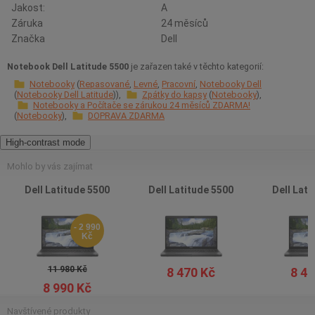
Jakost:
A
Záruka
24 měsíců
Značka
Dell
Notebook Dell Latitude 5500
je zařazen také v těchto kategorií:
Notebooky
Repasované
Levné
Pracovní
Notebooky Dell
Notebooky Dell Latitude
Zpátky do kapsy
Notebooky
Notebooky a Počítače se zárukou 24 měsíců ZDARMA!
Notebooky
DOPRAVA ZDARMA
High-contrast mode
Mohlo by vás zajímat
Dell Latitude 5500
Dell Latitude 5500
Dell Lati
- 2 990
Kč
11 980 Kč
8 470 Kč
8 47
8 990 Kč
Navštívené produkty