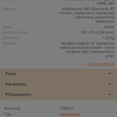
HDMI, LAN
Výbava
Webkamera, WiFi, Bluetooth, 4G
modem, čtečka karet, numerická
klávesnice, podsvícená
klávesnice
Barva
černá
Rozměry zboží
359 × 22 × 236 (mm)
Hmotnost
1.82 kg
Ostatní
Napájecí adaptér vč. napájecího
kabelu je součástí balení - není-li
uvedeno výše v parametrech
jinak.
Celá specifikace
Popis
Parametry
Příslušenství
Kód zboží
1583571
Typ
repasované