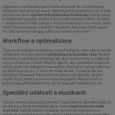
Zajímavou mechanikou jsou hotelové pokoje. Ne všichni hosté
chtějí jen vypít pivo a jít domů. Někteří potřebují přenocovat. A tady
přichází ke slovu
systém hvězdičkového hodnocení
. Každý pokoj
je hodnocen od jedné do pěti hvězd podle vybavení. Máte na výběr
– buď postavíte velké pokoje s více postelemi pro více hostů, nebo
menší luxusní pokoje s drahým nábytkem, kde jeden host zaplatí
víc. Obě strategie fungují, záleží na vašem stylu hraní.
Workflow a optimalizace
Tady se dostáváme k něčemu, co buď milujete, nebo vás to nechá
chladnými. Hra vás vybízí k
optimalizaci pracovního toku
. Musíte
navrhnout uspořádání hospody tak, aby servírky měly co nejkratší
cestu od baru ke stolům. Musíte zajistit, aby u každého stolu bylo
světlo, jinak tam zákazníci neusednou. Dekorace zvyšují celkovou
atraktivitu prostoru. V teorii zní tohle skvěle. V praxi je ale hra
poměrně shovívavá. Nemusíte být génius na logistiku, abyste
uspěli. Stačí zdravý rozum a hospoda poběží. Někteří hráči to
kritizují jako příliš jednoduché, jiní to vítají jako relaxační prvek.
Speciální události a muzikanti
Chcete trochu oživit běžný provoz? Uspořádejte speciální událost.
Ve hře jsou různé tematické akce, třeba
degustace vína nebo
sraz katů
. Každá událost vyžaduje specifické ingredience a
přitahuje specifické hosty. Muzikanti zase fungují jako univerzální