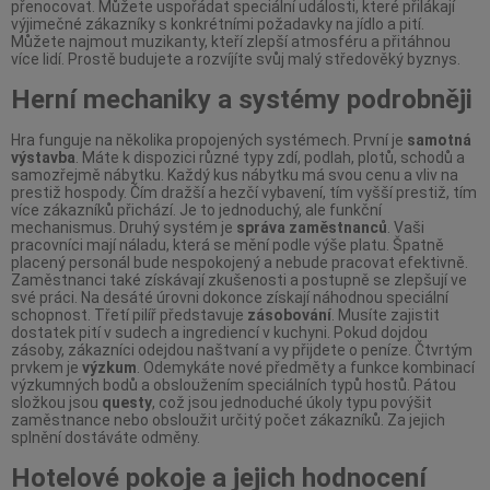
přenocovat. Můžete uspořádat speciální události, které přilákají
výjimečné zákazníky s konkrétními požadavky na jídlo a pití.
Můžete najmout muzikanty, kteří zlepší atmosféru a přitáhnou
více lidí. Prostě budujete a rozvíjíte svůj malý středověký byznys.
Herní mechaniky a systémy podrobněji
Hra funguje na několika propojených systémech. První je
samotná
výstavba
. Máte k dispozici různé typy zdí, podlah, plotů, schodů a
samozřejmě nábytku. Každý kus nábytku má svou cenu a vliv na
prestiž hospody. Čím dražší a hezčí vybavení, tím vyšší prestiž, tím
více zákazníků přichází. Je to jednoduchý, ale funkční
mechanismus. Druhý systém je
správa zaměstnanců
. Vaši
pracovníci mají náladu, která se mění podle výše platu. Špatně
placený personál bude nespokojený a nebude pracovat efektivně.
Zaměstnanci také získávají zkušenosti a postupně se zlepšují ve
své práci. Na desáté úrovni dokonce získají náhodnou speciální
schopnost. Třetí pilíř představuje
zásobování
. Musíte zajistit
dostatek pití v sudech a ingrediencí v kuchyni. Pokud dojdou
zásoby, zákazníci odejdou naštvaní a vy přijdete o peníze. Čtvrtým
prvkem je
výzkum
. Odemykáte nové předměty a funkce kombinací
výzkumných bodů a obsloužením speciálních typů hostů. Pátou
složkou jsou
questy
, což jsou jednoduché úkoly typu povýšit
zaměstnance nebo obsloužit určitý počet zákazníků. Za jejich
splnění dostáváte odměny.
Hotelové pokoje a jejich hodnocení