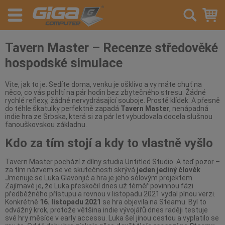
Tavern Master – Recenze středověké
hospodské simulace
Víte, jak to je. Sedíte doma, venku je ošklivo a vy máte chuť na
něco, co vás pohltí na pár hodin bez zbytečného stresu. Žádné
rychlé reflexy, žádné nervydrásající souboje. Prostě klídek. A přesně
do téhle škatulky perfektně zapadá
Tavern Master
, nenápadná
indie hra ze Srbska, která si za pár let vybudovala docela slušnou
fanouškovskou základnu.
Kdo za tím stojí a kdy to vlastně vyšlo
Tavern Master pochází z dílny studia Untitled Studio. A teď pozor –
za tím názvem se ve skutečnosti skrývá
jeden jediný člověk
.
Jmenuje se Luka Glavonjić a hra je jeho sólovým projektem.
Zajímavé je, že Luka přeskočil dnes už téměř povinnou fázi
předběžného přístupu a rovnou v listopadu 2021 vydal plnou verzi.
Konkrétně
16. listopadu 2021
se hra objevila na Steamu. Byl to
odvážný krok, protože většina indie vývojářů dnes raději testuje
své hry měsíce v early accessu. Luka šel jinou cestou a vyplatilo se