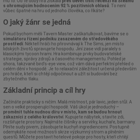
mu to. Od té doby hra získala
přes devět tisíc recenzí na Steamu
s ohromujícím hodnocením 92 % pozitivních ohlasů
. To není
vůbec špatné na hru od jednoho člověka, co říkáte?
O jaký žánr se jedná
Pokud bychom měli Tavern Master zaškatulkovat, bavíme se o
simulátoru řízení podniku zasazeném do středověkého
prostředí
. Někteří hráči ho přirovnávají k The Sims, jen místo
lidských životů spravujete hospodu. Jiní zase vidí paralely s
klasickými tycoon hrami. Hra kombinuje prvky budovatelské
strategie, správy zdrojů a časového managementu. Pohled je
shora, takzvaně bird's-eye view, což vám dává perfektní přehled o
celém dění v hospodě. Je to relaxační záležitost určená především
pro hráče, kteří si chtějí odpočinout a užít si budování bez
zbytečného tlaku.
Základní princip a cíl hry
Začínáte prakticky s ničím. Malá místnost, pár lavic, jeden stůl. A
sen o velké prosperující hospodě. Váš úkol je jednoduchý –
proměnit tuhle nudnou díru v místo, kam se budou hrnout
zákazníci z celého království
. Kupujete nábytek, stavíte zdi,
rozšiřujete prostory. Najímáte číšníky a servírky, kuchaře, barmany.
Plníte sudy pivem, zásobujete kuchyň ingrediencemi. Postupně
odemykáte nové možnosti skrze výzkumný strom a plněním
questů. Můžete postavit hotelové pokoje pro hosty, kteří chtějí