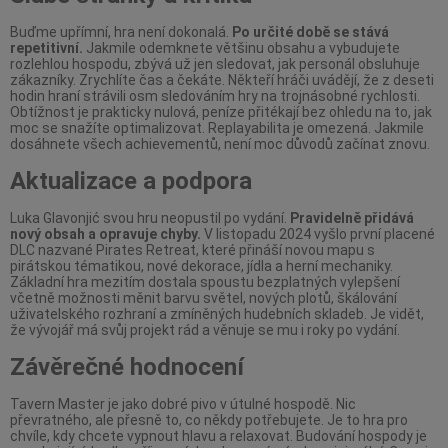
Buďme upřímní, hra není dokonalá.
Po určité době se stává
repetitivní.
Jakmile odemknete většinu obsahu a vybudujete
rozlehlou hospodu, zbývá už jen sledovat, jak personál obsluhuje
zákazníky. Zrychlíte čas a čekáte. Někteří hráči uvádějí, že z deseti
hodin hraní strávili osm sledováním hry na trojnásobné rychlosti.
Obtížnost je prakticky nulová, peníze přitékají bez ohledu na to, jak
moc se snažíte optimalizovat. Replayabilita je omezená. Jakmile
dosáhnete všech achievementů, není moc důvodů začínat znovu.
Aktualizace a podpora
Luka Glavonjić svou hru neopustil po vydání.
Pravidelně přidává
nový obsah a opravuje chyby.
V listopadu 2024 vyšlo první placené
DLC nazvané Pirates Retreat, které přináší novou mapu s
pirátskou tématikou, nové dekorace, jídla a herní mechaniky.
Základní hra mezitím dostala spoustu bezplatných vylepšení
včetně možnosti měnit barvu světel, nových plotů, škálování
uživatelského rozhraní a zmíněných hudebních skladeb. Je vidět,
že vývojář má svůj projekt rád a věnuje se mu i roky po vydání.
Závěrečné hodnocení
Tavern Master je jako dobré pivo v útulné hospodě. Nic
převratného, ale přesně to, co někdy potřebujete. Je to hra pro
chvíle, kdy chcete vypnout hlavu a relaxovat. Budování hospody je