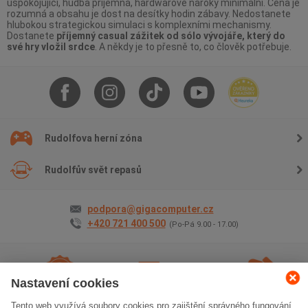
uspokojující, hudba příjemná, hardwarové nároky minimální. Cena je
rozumná a obsahu je dost na desítky hodin zábavy. Nedostanete
hlubokou strategickou simulaci s komplexními mechanismy.
Dostanete
příjemný casual zážitek od sólo vývojáře, který do
své hry vložil srdce
. A někdy je to přesně to, co člověk potřebuje.
Rudolfova herní zóna
Rudolfův svět repasů
podpora@gigacomputer.cz
+420 721 400 500
(Po-Pá 9.00 - 17.00)
Nastavení cookies
Tento web využívá soubory cookies pro zajištění správného fungování