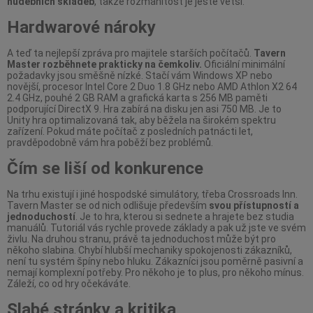
hudebních skladeb
, takže rozmanitost je ještě větší.
Hardwarové nároky
A teď ta nejlepší zpráva pro majitele starších počítačů.
Tavern
Master rozběhnete prakticky na čemkoliv.
Oficiální minimální
požadavky jsou směšně nízké. Stačí vám Windows XP nebo
novější, procesor Intel Core 2 Duo 1.8 GHz nebo AMD Athlon X2 64
2.4 GHz, pouhé 2 GB RAM a grafická karta s 256 MB paměti
podporující DirectX 9. Hra zabírá na disku jen asi 750 MB. Je to
Unity hra optimalizovaná tak, aby běžela na širokém spektru
zařízení. Pokud máte počítač z posledních patnácti let,
pravděpodobně vám hra poběží bez problémů.
Čím se liší od konkurence
Na trhu existují i jiné hospodské simulátory, třeba Crossroads Inn.
Tavern Master se od nich odlišuje především
svou přístupností a
jednoduchostí
. Je to hra, kterou si sednete a hrajete bez studia
manuálů. Tutoriál vás rychle provede základy a pak už jste ve svém
živlu. Na druhou stranu, právě ta jednoduchost může být pro
někoho slabina. Chybí hlubší mechaniky spokojenosti zákazníků,
není tu systém špíny nebo hluku. Zákazníci jsou poměrně pasivní a
nemají komplexní potřeby. Pro někoho je to plus, pro někoho mínus.
Záleží, co od hry očekáváte.
Slabé stránky a kritika