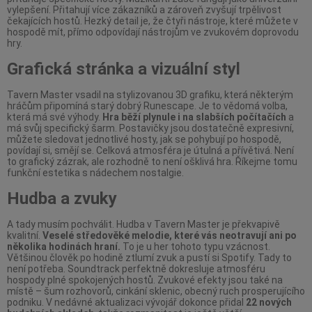
vylepšení. Přitahují více zákazníků a zároveň zvyšují trpělivost
čekajících hostů. Hezký detail je, že čtyři nástroje, které můžete v
hospodě mít, přímo odpovídají nástrojům ve zvukovém doprovodu
hry.
Grafická stránka a vizuální styl
Tavern Master vsadil na stylizovanou 3D grafiku, která některým
hráčům připomíná starý dobrý Runescape. Je to vědomá volba,
která má své výhody.
Hra běží plynule i na slabších počítačích
a
má svůj specifický šarm. Postavičky jsou dostatečně expresivní,
můžete sledovat jednotlivé hosty, jak se pohybují po hospodě,
povídají si, smějí se. Celková atmosféra je útulná a přívětivá. Není
to grafický zázrak, ale rozhodně to není ošklivá hra. Říkejme tomu
funkční estetika s nádechem nostalgie.
Hudba a zvuky
A tady musím pochválit. Hudba v Tavern Master je překvapivě
kvalitní.
Veselé středověké melodie, které vás neotravují ani po
několika hodinách hraní.
To je u her tohoto typu vzácnost.
Většinou člověk po hodině ztlumí zvuk a pustí si Spotify. Tady to
není potřeba. Soundtrack perfektně dokresluje atmosféru
hospody plné spokojených hostů. Zvukové efekty jsou také na
místě – šum rozhovorů, cinkání sklenic, obecný ruch prosperujícího
podniku. V nedávné aktualizaci vývojář dokonce přidal
22 nových