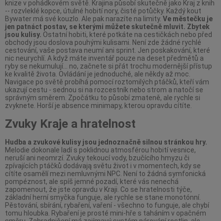
knize v pohádkovém světě. Krajina působí skutečně jako Kraj z knih
-- rozvleklé kopce, útulné hobití nory, čisté potůčky. Každý kout
Bywater má své kouzlo. Ale pak narazíte na limity.
Ve městečku je
jen patnáct postav, se kterými můžete skutečně mluvit. Zbytek
jsou kulisy.
Ostatní hobiti, které potkáte na cestičkách nebo před
obchody jsou doslova pouhými kulisami. Není zde žádné rychlé
cestování, vaše postava neumí ani sprint. Jen poskakování, které
nic neurychlí. A když máte inventář pouze na deset předmětů a
ryby se nekumulují... no, začnete si přát trochu modernější přístup
ke kvalitě života. Ovládání je jednoduché, ale někdy až moc.
Navigace po světě probíhá pomocí roztomilých ptáčků, kteří vám
ukazují cestu - sednou si na rozcestník nebo strom a natočí se
správným směrem. Zpočátku to působí zmateně, ale rychle si
zvyknete. Horší je absence minimapy, kterou opravdu cítíte.
Zvuky Kraje a hratelnost
Hudba a zvukové kulisy jsou jednoznačně silnou stránkou hry.
Melodie dokonale ladí s poklidnou atmosférou hobití vesnice,
neruší ani neomrzí. Zvuky tekoucí vody, bzučícího hmyzu či
zpívajících ptáčků dodávają světu život i v momentech, kdy se
cítíte osamělí mezi nemluvnými NPC. Není to žádná symfonická
pompéznost, ale spíš jemné pozadí, které vás nenechá
zapomenout, že jste opravdu v Kraji. Co se hratelnosti týče,
základní herní smyčka funguje, ale rychle se stane monotónní.
Pěstování, sbírání, rybaření, vaření - všechno to funguje, ale chybí
tomu hloubka. Rybaření je prosté mini-hře s taháním v opačném