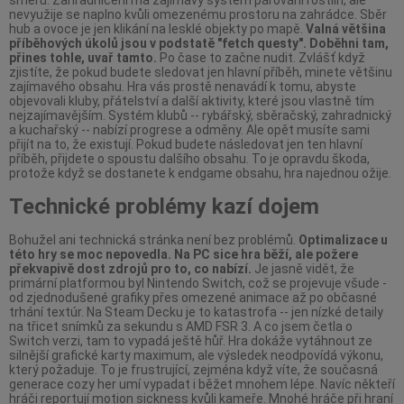
směru. Zahradničení má zajímavý systém párování rostlin, ale
nevyužije se naplno kvůli omezenému prostoru na zahrádce. Sběr
hub a ovoce je jen klikání na lesklé objekty po mapě.
Valná většina
příběhových úkolů jsou v podstatě "fetch questy". Doběhni tam,
přines tohle, uvař tamto.
Po čase to začne nudit. Zvlášť když
zjistíte, že pokud budete sledovat jen hlavní příběh, minete většinu
zajímavého obsahu. Hra vás prostě nenavádí k tomu, abyste
objevovali kluby, přátelství a další aktivity, které jsou vlastně tím
nejzajímavějším. Systém klubů -- rybářský, sběračský, zahradnický
a kuchařský -- nabízí progrese a odměny. Ale opět musíte sami
přijít na to, že existují. Pokud budete následovat jen ten hlavní
příběh, přijdete o spoustu dalšího obsahu. To je opravdu škoda,
protože když se dostanete k endgame obsahu, hra najednou ožije.
Technické problémy kazí dojem
Bohužel ani technická stránka není bez problémů.
Optimalizace u
této hry se moc nepovedla. Na PC sice hra běží, ale požere
překvapivě dost zdrojů pro to, co nabízí.
Je jasně vidět, že
primární platformou byl Nintendo Switch, což se projevuje všude -
od zjednodušené grafiky přes omezené animace až po občasné
trhání textúr. Na Steam Decku je to katastrofa -- jen nízké detaily
na třicet snímků za sekundu s AMD FSR 3. A co jsem četla o
Switch verzi, tam to vypadá ještě hůř. Hra dokáže vytáhnout ze
silnější grafické karty maximum, ale výsledek neodpovídá výkonu,
který požaduje. To je frustrující, zejména když víte, že současná
generace cozy her umí vypadat i běžet mnohem lépe. Navíc někteří
hráči reportují motion sickness kvůli kameře. Mnohé hráče při hraní