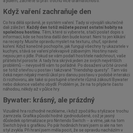
a jídlem, začnete si přát trochu více dramatičnosti.
Když vaření zachraňuje den
Co hra dělá správně, je systém vaření. Tady si vývojáři skutečně
dali záležet.
Každý den totiž můžete pozvat ostatní hobity na
společnou hostinu.
Těm, které si vyberete, stačí poslat dopis s
informací, kde se hostina další den bude konat. Není to jen klikání
na recepty. Musíte opravdu myslet na texturu, chuť, správné
koření. Když konečně pochopíte, jak fungují všechny ty ukazatele v
kuchyni, stává se vaření překvapivě zábavným. Hostiny navíc
nejsou jen o jídle. Pokud se vám podaří hostitele nadchnout, vaše
přátelství poroste. A tady hra skrývá jeden ze svých největších
problémů -- nevysvětlí vám to pořádně. Po dosažení určité úrovně
se totiž otevřou u postav i takzvané "friendship questy". Tam vás
čeká nejen nějaký menší úkol pro danou postavu v podobě interakci
či rozhovoru, ale také si postupně otevřete různá zákoutí Bywater
nebo dokonce vašeho obydlí. Problém je, že na to přijdete často
náhodou, někdy až v půlce hry.
Bywater: krásný, ale prázdný
Vizuálně hra rozhodně nezklame, i když zpočátku stylizace trochu
zamrzela. Grafika působí hodně zjednodušeně, což je jasný
důsledek optimalizace pro Nintendo Switch -- a víme, jak na tom
Switch bývá s grafikou. Po pár hodinách hraní jsem si ale na ten
styl zvykla. Při hraní jsem měla pocit, že se opravdu nacházím v