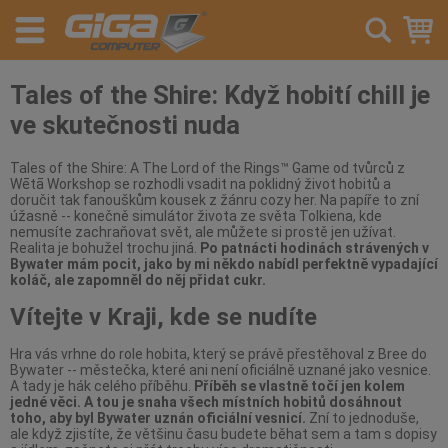
Tales of the Shire: Když hobití chill je
ve skutečnosti nuda
Tales of the Shire: A The Lord of the Rings™ Game od tvůrců z
Wētā Workshop se rozhodli vsadit na poklidný život hobitů a
doručit tak fanouškům kousek z žánru cozy her. Na papíře to zní
úžasně -- konečně simulátor života ze světa Tolkiena, kde
nemusíte zachraňovat svět, ale můžete si prostě jen užívat.
Realita je bohužel trochu jiná.
Po patnácti hodinách strávených v
Bywater mám pocit, jako by mi někdo nabídl perfektně vypadající
koláč, ale zapomněl do něj přidat cukr.
Vítejte v Kraji, kde se nudíte
Hra vás vrhne do role hobita, který se právě přestěhoval z Bree do
Bywater -- městečka, které ani není oficiálně uznané jako vesnice.
A tady je hák celého příběhu.
Příběh se vlastně točí jen kolem
jedné věci. A tou je snaha všech místních hobitů dosáhnout
toho, aby byl Bywater uznán oficiální vesnicí.
Zní to jednoduše,
ale když zjistíte, že většinu času budete běhat sem a tam s dopisy