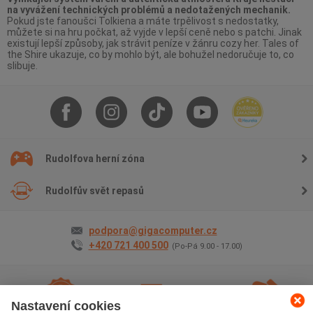
na vyvážení technických problémů a nedotažených mechanik.
Pokud jste fanoušci Tolkiena a máte trpělivost s nedostatky,
můžete si na hru počkat, až vyjde v lepší ceně nebo s patchi. Jinak
existují lepší způsoby, jak strávit peníze v žánru cozy her. Tales of
the Shire ukazuje, co by mohlo být, ale bohužel nedoručuje to, co
slibuje.
Rudolfova herní zóna
Rudolfův svět repasů
podpora@gigacomputer.cz
+420 721 400 500
(Po-Pá 9.00 - 17.00)
Nastavení cookies