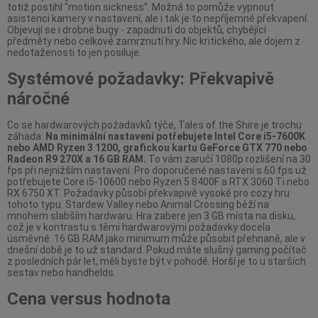
totiž postihl "motion sickness". Možná to pomůže vypnout
asistenci kamery v nastavení, ale i tak je to nepříjemné překvapení.
Objevují se i drobné bugy - zapadnutí do objektů, chybějící
předměty nebo celkové zamrznutí hry. Nic kritického, ale dojem z
nedotaženosti to jen posiluje.
Systémové požadavky: Překvapivě
náročné
Co se hardwarových požadavků týče, Tales of the Shire je trochu
záhada.
Na minimální nastavení potřebujete Intel Core i5-7600K
nebo AMD Ryzen 3 1200, grafickou kartu GeForce GTX 770 nebo
Radeon R9 270X a 16 GB RAM.
To vám zaručí 1080p rozlišení na 30
fps při nejnižším nastavení. Pro doporučené nastavení s 60 fps už
potřebujete Core i5-10600 nebo Ryzen 5 8400F a RTX 3060 Ti nebo
RX 6750 XT. Požadavky působí překvapivě vysoké pro cozy hru
tohoto typu. Stardew Valley nebo Animal Crossing běží na
mnohem slabším hardwaru. Hra zabere jen 3 GB místa na disku,
což je v kontrastu s těmi hardwarovými požadavky docela
úsměvné. 16 GB RAM jako minimum může působit přehnaně, ale v
dnešní době je to už standard. Pokud máte slušný gaming počítač
z posledních pár let, měli byste být v pohodě. Horší je to u starších
sestav nebo handhelds.
Cena versus hodnota