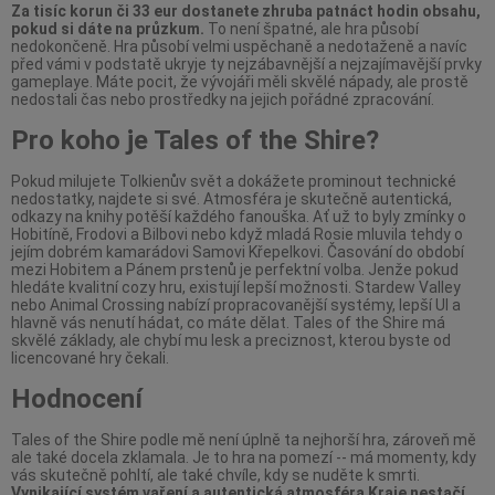
Za tisíc korun či 33 eur dostanete zhruba patnáct hodin obsahu,
pokud si dáte na průzkum.
To není špatné, ale hra působí
nedokončeně. Hra působí velmi uspěchaně a nedotaženě a navíc
před vámi v podstatě ukryje ty nejzábavnější a nejzajímavější prvky
gameplaye. Máte pocit, že vývojáři měli skvělé nápady, ale prostě
nedostali čas nebo prostředky na jejich pořádné zpracování.
Pro koho je Tales of the Shire?
Pokud milujete Tolkienův svět a dokážete prominout technické
nedostatky, najdete si své. Atmosféra je skutečně autentická,
odkazy na knihy potěší každého fanouška. Ať už to byly zmínky o
Hobitíně, Frodovi a Bilbovi nebo když mladá Rosie mluvila tehdy o
jejím dobrém kamarádovi Samovi Křepelkovi. Časování do období
mezi Hobitem a Pánem prstenů je perfektní volba. Jenže pokud
hledáte kvalitní cozy hru, existují lepší možnosti. Stardew Valley
nebo Animal Crossing nabízí propracovanější systémy, lepší UI a
hlavně vás nenutí hádat, co máte dělat. Tales of the Shire má
skvělé základy, ale chybí mu lesk a preciznost, kterou byste od
licencované hry čekali.
Hodnocení
Tales of the Shire podle mě není úplně ta nejhorší hra, zároveň mě
ale také docela zklamala. Je to hra na pomezí -- má momenty, kdy
vás skutečně pohltí, ale také chvíle, kdy se nuděte k smrti.
Vynikající systém vaření a autentická atmosféra Kraje nestačí