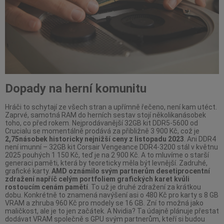
Dopady na herní komunitu
Hráči to schytají ze všech stran a upřímně řečeno, není kam utéct.
Zaprvé, samotná RAM do herních sestav stojí několikanásobek
toho, co před rokem. Nejprodávanější 32GB kit DDR5-5600 od
Crucialu se momentálně prodává za přibližně 3 900 Kč, což je
2,75násobek historicky nejnižší ceny z listopadu 2023
. Ani DDR4
není imunní – 32GB kit Corsair Vengeance DDR4-3200 stál v květnu
2025 pouhých 1 150 Kč, teď je na 2 900 Kč. A to mluvíme o starší
generaci paměti, která by teoreticky měla být levnější. Zadruhé,
grafické karty.
AMD oznámilo svým partnerům desetiprocentní
zdražení napříč celým portfoliem grafických karet kvůli
rostoucím cenám pamětí
. To už je druhé zdražení za krátkou
dobu. Konkrétně to znamená navýšení asi o 480 Kč pro karty s 8 GB
VRAM a zhruba 960 Kč pro modely se 16 GB. Zní to možná jako
maličkost, ale je to jen začátek. A Nvidia? Ta údajně plánuje přestat
dodávat VRAM společně s GPU svým partnerům, kteří si budou