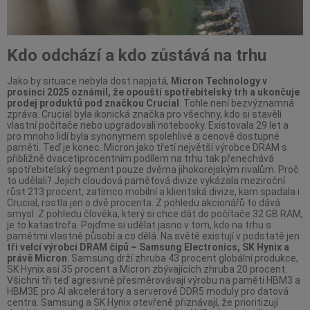
Kdo odchází a kdo zůstává na trhu
Jako by situace nebyla dost napjatá,
Micron Technology v
prosinci 2025 oznámil, že opouští spotřebitelský trh a ukončuje
prodej produktů pod značkou Crucial
. Tohle není bezvýznamná
zpráva. Crucial byla ikonická značka pro všechny, kdo si stavěli
vlastní počítače nebo upgradovali notebooky. Existovala 29 let a
pro mnoho lidí byla synonymem spolehlivé a cenově dostupné
paměti. Teď je konec. Micron jako třetí největší výrobce DRAM s
přibližně dvacetiprocentním podílem na trhu tak přenechává
spotřebitelský segment pouze dvěma jihokorejským rivalům. Proč
to udělali? Jejich cloudová paměťová divize vykázala meziroční
růst 213 procent, zatímco mobilní a klientská divize, kam spadala i
Crucial, rostla jen o dvě procenta. Z pohledu akcionářů to dává
smysl. Z pohledu člověka, který si chce dát do počítače 32 GB RAM,
je to katastrofa. Pojďme si udělat jasno v tom, kdo na trhu s
pamětmi vlastně působí a co dělá. Na světě existují v podstatě jen
tři velcí výrobci DRAM čipů – Samsung Electronics, SK Hynix a
právě Micron
. Samsung drží zhruba 43 procent globální produkce,
SK Hynix asi 35 procent a Micron zbývajících zhruba 20 procent.
Všichni tři teď agresivně přesměrovávají výrobu na paměti HBM3 a
HBM3E pro AI akcelerátory a serverové DDR5 moduly pro datová
centra. Samsung a SK Hynix otevřeně přiznávají, že prioritizují