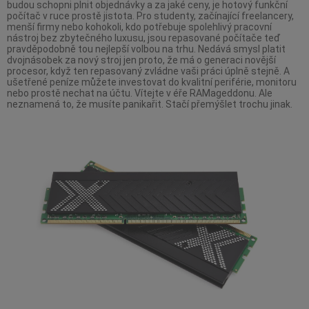
budou schopni plnit objednávky a za jaké ceny, je hotový funkční
počítač v ruce prostě jistota. Pro studenty, začínající freelancery,
menší firmy nebo kohokoli, kdo potřebuje spolehlivý pracovní
nástroj bez zbytečného luxusu, jsou repasované počítače teď
pravděpodobně tou nejlepší volbou na trhu. Nedává smysl platit
dvojnásobek za nový stroj jen proto, že má o generaci novější
procesor, když ten repasovaný zvládne vaši práci úplně stejně. A
ušetřené peníze můžete investovat do kvalitní periférie, monitoru
nebo prostě nechat na účtu. Vítejte v éře RAMageddonu. Ale
neznamená to, že musíte panikařit. Stačí přemýšlet trochu jinak.