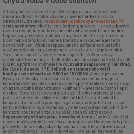
Chytrá volba v době šílenství
A tady přichází možná to nejdůležitější, co si z tohoto článku
můžete odnést. V době, kdy ceny nového hardwaru letí do
stratosféry, získávají
repasované notebooky
a
repasovaná PC
zcela nový smysl
. Není to jen o šetření pár korun – je to o zdravém
rozumu v době, kdy se trh úplně zbláznil. Zamyslete se nad tím.
Repasovaný byznys notebook starý dva nebo tři roky má v sobě
DDR4 nebo starší DDR5 paměť, která byla nakoupena ještě za
normálních cen. Výrobce repasovaného zařízení nemusí řešit
současné šílené ceny komponent, protože stroj už je kompletní.
To se přímo odráží v ceně, kterou zaplatíte. Zatímco nový
notebook střední třídy s 16 GB RAM vás dnes vyjde na 25 000 až 30
000 Kč a příští rok možná ještě víc,
kvalitně repasovaný ThinkPad,
Dell Latitude nebo HP EliteBook se stejnou nebo vyšší
konfigurací seženete za 8 000 až 15 000 Kč
. A nejde jen o cenu.
Byznys notebooky, které tvoří páteř repasovaného trhu, jsou
konstruované na úplně jiné úrovni než spotřebitelské modely. Lepší
chlazení, odolnější konstrukce, kvalitnější klávesnice, často i lepší
displeje. Stroj, který v korporátu sloužil tři roky na kancelářskou
práci, má před sebou klidně dalších pět let života. A pokud ho
koupíte od seriózního prodejce s garancí, máte jistotu, že prošel
kompletní kontrolou a případnou výměnou opotřebovaných dílů. V
kontextu současné krize je tu ještě jeden důležitý aspekt.
Repasované počítače jsou už vyrobené
. Nemusí se kvůli nim těžit
nové suroviny, vyrábět nové čipy ani přepravovat komponenty přes
půl světa. Je to ekologicky odpovědná volba, která zároveň dává
ekonomický smysl. V době, kdy výrobci přiznávají, že nevědí, jak