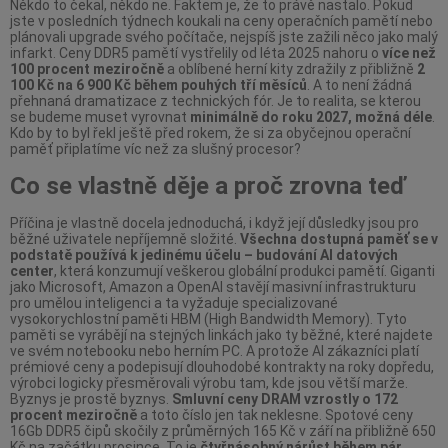
Někdo to čekal, někdo ne. Faktem je, že to právě nastalo. Pokud
jste v posledních týdnech koukali na ceny operačních pamětí nebo
plánovali upgrade svého počítače, nejspíš jste zažili něco jako malý
infarkt. Ceny DDR5 pamětí vystřelily od léta 2025 nahoru o
více než
100 procent meziročně
a oblíbené herní kity zdražily z přibližně
2
100 Kč na 6 900 Kč během pouhých tří měsíců
. A to není žádná
přehnaná dramatizace z technických fór. Je to realita, se kterou
se budeme muset vyrovnat
minimálně do roku 2027, možná déle
.
Kdo by to byl řekl ještě před rokem, že si za obyčejnou operační
paměť připlatíme víc než za slušný procesor?
Co se vlastně děje a proč zrovna teď
Příčina je vlastně docela jednoduchá, i když její důsledky jsou pro
běžné uživatele nepříjemně složité.
Všechna dostupná paměť se v
podstatě používá k jedinému účelu – budování AI datových
center
, která konzumují veškerou globální produkci pamětí. Giganti
jako Microsoft, Amazon a OpenAI stavějí masivní infrastrukturu
pro umělou inteligenci a ta vyžaduje specializované
vysokorychlostní paměti HBM (High Bandwidth Memory). Tyto
paměti se vyrábějí na stejných linkách jako ty běžné, které najdete
ve svém notebooku nebo herním PC. A protože AI zákazníci platí
prémiové ceny a podepisují dlouhodobé kontrakty na roky dopředu,
výrobci logicky přesměrovali výrobu tam, kde jsou větší marže.
Byznys je prostě byznys.
Smluvní ceny DRAM vzrostly o 172
procent meziročně
a toto číslo jen tak neklesne. Spotové ceny
16Gb DDR5 čipů skočily z průměrných 165 Kč v září na přibližně 650
Kč na začátku prosince. To je
čtyřnásobný nárůst během pár