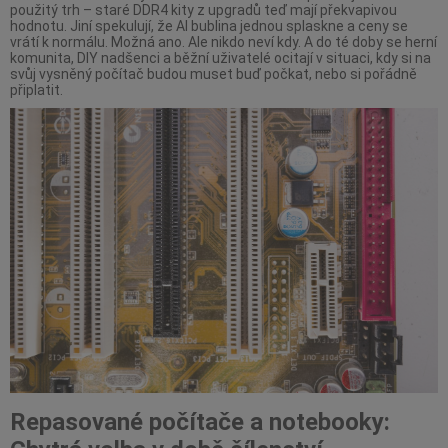
použitý trh – staré DDR4 kity z upgradů teď mají překvapivou
hodnotu. Jiní spekulují, že AI bublina jednou splaskne a ceny se
vrátí k normálu. Možná ano. Ale nikdo neví kdy. A do té doby se herní
komunita, DIY nadšenci a běžní uživatelé ocitají v situaci, kdy si na
svůj vysněný počítač budou muset buď počkat, nebo si pořádně
připlatit.
Repasované počítače a notebooky: