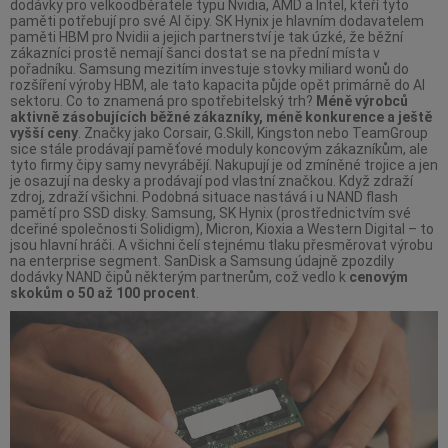
dodávky pro velkoodběratele typu Nvidia, AMD a Intel, kteří tyto
paměti potřebují pro své AI čipy. SK Hynix je hlavním dodavatelem
paměti HBM pro Nvidii a jejich partnerství je tak úzké, že běžní
zákazníci prostě nemají šanci dostat se na přední místa v
pořadníku. Samsung mezitím investuje stovky miliard wonů do
rozšíření výroby HBM, ale tato kapacita půjde opět primárně do AI
sektoru. Co to znamená pro spotřebitelský trh?
Méně výrobců
aktivně zásobujících běžné zákazníky, méně konkurence a ještě
vyšší ceny
. Značky jako Corsair, G.Skill, Kingston nebo TeamGroup
sice stále prodávají paměťové moduly koncovým zákazníkům, ale
tyto firmy čipy samy nevyrábějí. Nakupují je od zmíněné trojice a jen
je osazují na desky a prodávají pod vlastní značkou. Když zdraží
zdroj, zdraží všichni. Podobná situace nastává i u NAND flash
pamětí pro SSD disky. Samsung, SK Hynix (prostřednictvím své
dceřiné společnosti Solidigm), Micron, Kioxia a Western Digital – to
jsou hlavní hráči. A všichni čelí stejnému tlaku přesměrovat výrobu
na enterprise segment. SanDisk a Samsung údajně zpozdily
dodávky NAND čipů některým partnerům, což vedlo k
cenovým
skokům o 50 až 100 procent
.