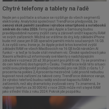
Chytré telefony a tablety na řadě
Nejde jen o počítače a situace se rozšiřuje do všech segmentů
elektroniky. Analytická společnost TrendForce předpovídá, že
cenový skok pamětí zasáhne i výrobce smartphonů a notebooků
směrem do roku 2026
. Firmy jako Apple a Samsung budou
pravděpodobně nuceny zvýšit ceny a zároveň snížit kapacitu RAM
ve svých zařízeních. Možná se vrátíme do éry, kdy základní iPhone
bude mít zase jen 8 GB operační paměti místo současných 16 GB.
A za vyšší cenu. Ironie je, že Apple právě letos konečně zvýšil
základní RAM ve všech MacBoocích na 16 GB kvůli nárokům AI
funkcí – a teď je to bude stát mnohem víc. Čínské společnosti jako
Xiaomi a Redmi už informovaly své klienty o nadcházejícím
zdražení v rozmezí 20 až 30 procent pro příští rok. To se promítne i
do cen telefonů dostupných v Česku. TrendForce kvůli této situaci
snížil svou předpověď prodejů notebooků pro rok 2026 z růstu 1,7
procenta na pokles 2,4 procenta meziročně. Lidé prostě nebudou
kupovat nová zařízení za takové ceny. TrendForce dokonce varuje,
že výrobci telefonů budou raději snižovat kapacitu RAM v
zařízeních, než aby dramaticky zvyšovali ceny. To znamená, že
vlajkový telefon za 30 000 Kč v roce 2026 může mít stejně RAM
jako střední třída z roku 2024. Pokrok jde pozpátku.