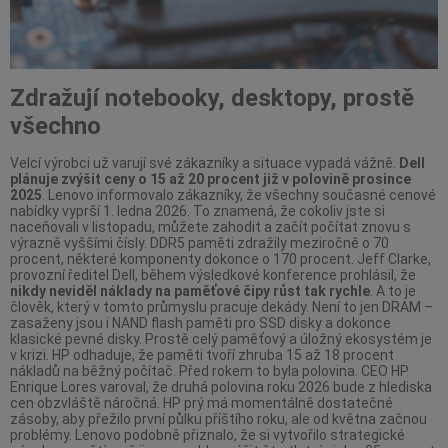
Zdražují notebooky, desktopy, prostě
všechno
Velcí výrobci už varují své zákazníky a situace vypadá vážně.
Dell
plánuje zvýšit ceny o 15 až 20 procent již v polovině prosince
2025
. Lenovo informovalo zákazníky, že všechny současné cenové
nabídky vyprší 1. ledna 2026. To znamená, že cokoliv jste si
naceňovali v listopadu, můžete zahodit a začít počítat znovu s
výrazně vyššími čísly. DDR5 paměti zdražily meziročně o 70
procent, některé komponenty dokonce o 170 procent. Jeff Clarke,
provozní ředitel Dell, během výsledkové konference prohlásil, že
nikdy neviděl náklady na paměťové čipy růst tak rychle
. A to je
člověk, který v tomto průmyslu pracuje dekády. Není to jen DRAM –
zasaženy jsou i NAND flash paměti pro SSD disky a dokonce
klasické pevné disky. Prostě celý paměťový a úložný ekosystém je
v krizi. HP odhaduje, že paměti tvoří zhruba 15 až 18 procent
nákladů na běžný počítač. Před rokem to byla polovina. CEO HP
Enrique Lores varoval, že druhá polovina roku 2026 bude z hlediska
cen obzvláště náročná. HP prý má momentálně dostatečné
zásoby, aby přežilo první půlku příštího roku, ale od května začnou
problémy. Lenovo podobně přiznalo, že si vytvořilo strategické