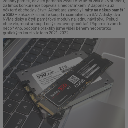
zásoby pamětí, což jim pomohlo zvýšit čtvrtletní zisk o 25 procent,
zatímco konkurence bojovala s nedostatkem. V Japonsku už
některé obchody v čtvrti Akihabara zavedly
limity na nákup pamětí
a SSD
– zákazník si může koupit maximálně dva SATA disky, dva
NVMe disky a čtyři paměťové moduly na jednu návštěvu. Pokud
chce víc, musí si koupit celý sestavený počítač. Připomíná vám to
něco? Ano, podobné praktiky jsme viděli během nedostatku
grafických karet v letech 2021-2022.