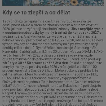
Kdy se to zlepší a co dělat
Tady přichází ta nepříjemná část. Team Group očekává, že
dostupnost DRAM a NAND se zhorší v prvním a druhém čtvrtletí
2026, jakmile se vyčerpají distribuční zásoby.
Úleva nepřijde rychle
– současné nedostatky by mohly trvat až do konce roku 2027 a
možná i déle
. Analytici varují, že vysoké ceny pamětí a napjatá
nabídka mohou přetrvávat až do let 2027–2028, kdy se spustí nové
výrobní závody. Stavba moderní továrny na čipy trvá roky a stojí
desítky miliard dolarů. Rychlé řešení neexistuje. Samsung a SK
Hynix údajně účtují zákazníkům o 30 procent více za DRAM a NAND
ve čtvrtém čtvrtletí 2025 a další zdražení se očekává každé
čtvrtletí minimálně do poloviny příštího roku. TrendForce predikuje
nárůsty o 30 až 50 procent každé čtvrtletí
. Pokud si to spočítáte,
ceny by mohly do poloviny roku 2026 vzrůst ještě o dalších 100
procent oproti dnešku. CEO Silicon Motion dokonce prohlásil, že
čelíme situaci, která tu nikdy předtím nebyla – nedostatek HDD,
DRAM, HBM i NAND současně. Všechny typy paměťových a
úložných médií najednou. To je bezprecedentní. Co s tím můžete
dělat? Upřímně, moc možností nemáte. Pokud nutně potřebujete
nový počítač nebo upgrade, čekání věci pravděpodobně nezlepší.
Naopak. Framework přímo varoval uživatele, že Black Friday 2025
mohl být poslední šancí koupit RAM za rozumné ceny. Pokud máte
starý hardware, který stále funguje, možná je čas ho oprášit místo
stavění nové sestavy. Někteří lidé na fórech doporučují sledovat