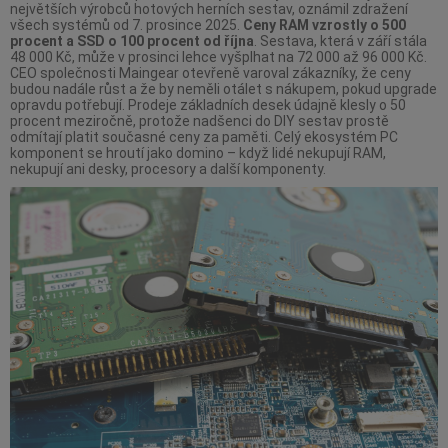
největších výrobců hotových herních sestav, oznámil zdražení
všech systémů od 7. prosince 2025.
Ceny RAM vzrostly o 500
procent a SSD o 100 procent od října
. Sestava, která v září stála
48 000 Kč, může v prosinci lehce vyšplhat na 72 000 až 96 000 Kč.
CEO společnosti Maingear otevřeně varoval zákazníky, že ceny
budou nadále růst a že by neměli otálet s nákupem, pokud upgrade
opravdu potřebují. Prodeje základních desek údajně klesly o 50
procent meziročně, protože nadšenci do DIY sestav prostě
odmítají platit současné ceny za paměti. Celý ekosystém PC
komponent se hroutí jako domino – když lidé nekupují RAM,
nekupují ani desky, procesory a další komponenty.