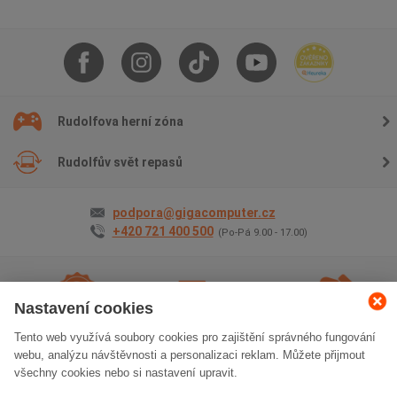
Rudolfova herní zóna
Rudolfův svět repasů
podpora@gigacomputer.cz
+420 721 400 500
(Po-Pá 9.00 - 17.00)
Nastavení cookies
Tento web využívá soubory cookies pro zajištění správného fungování
2 roky záruky
na vše
Doprava
zdarma
Osobní odběr
zdarma
webu, analýzu návštěvnosti a personalizaci reklam. Můžete přijmout
všechny cookies nebo si nastavení upravit.