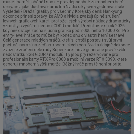
muset paměti shánět sami – pravděpodobně za mnohem horší
ceny, než jaké dostává samotná Nvidia díky své vyjednávací síle.
Výsledek? Dražší grafiky pro všechny. Korejský deník Hankyung
dokonce přinesl zprávy, že AMD a Nvidia zvažují úplné zrušení
levných grafických karet, protože jejich výrobní náklady dramaticky
vzrostly s vyššími cenami GDDR modulů. Představte si rok 2026,
kdy neexistuje žádná slušná grafika pod 7 000 nebo 10 000 Kč. Pro
entry-level hráče to může být konec snu o vlastní herní sestavě.
Celá generace mladých hráčů, kteří si chtěli postavit svůj první
počítač, narazí na zeď astronomických cen. Nvidia údajně dokonce
zvažuje zrušení celé řady Super karet nové generace právě kvůli
nedostatku 3GB GDDR7 modulů. Ty jsou prý rezervované pro
profesionální karty RTX Pro 6000 a mobilní verze RTX 5090, které
generují mnohem vyšší marže. Běžný hráč prostě není priorita.