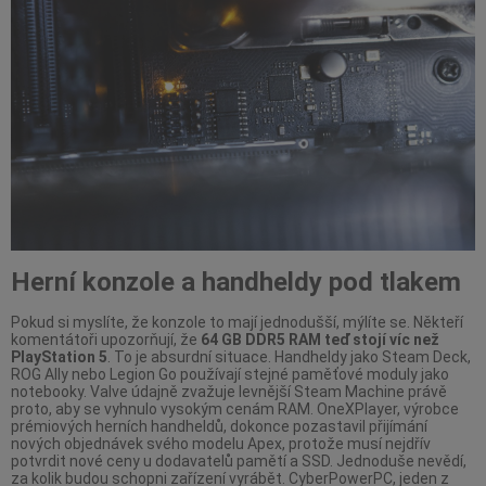
Herní konzole a handheldy pod tlakem
Pokud si myslíte, že konzole to mají jednodušší, mýlíte se. Někteří
komentátoři upozorňují, že
64 GB DDR5 RAM teď stojí víc než
PlayStation 5
. To je absurdní situace. Handheldy jako Steam Deck,
ROG Ally nebo Legion Go používají stejné paměťové moduly jako
notebooky. Valve údajně zvažuje levnější Steam Machine právě
proto, aby se vyhnulo vysokým cenám RAM. OneXPlayer, výrobce
prémiových herních handheldů, dokonce pozastavil přijímání
nových objednávek svého modelu Apex, protože musí nejdřív
potvrdit nové ceny u dodavatelů pamětí a SSD. Jednoduše nevědí,
za kolik budou schopni zařízení vyrábět. CyberPowerPC, jeden z