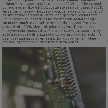
měsíců
. Když si spočítáte, že standardní 16GB paměťový modul
potřebuje osm takových čipů, dostáváte se na cenu přes 5 000 Kč
jen za samotné čipy – bez desky, pouzder a dalších komponent. A
to jsme teprve na začátku. Gerry Chen, generální ředitel Team
Group, označil současnou situaci za
začátek víceletého cyklu
růstu cen pamětí
a varoval, že nejhorší dopady pocítíme v první
polovině roku 2026, jakmile distributoři vyčerpají své zásoby.
Poskytovatelé cloudových služeb si už rezervují alokace na roky
2026 a 2027, což dále snižuje dostupnost pro spotřebitelský trh.
Běžný zákazník prostě nemá šanci konkurovat firmám, které
objednávají paměti v objemech za miliardy dolarů.