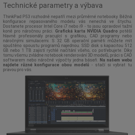
Technické parametry a výbava
ThinkPad P53 rozhodně nepatří mezi průměrné notebooky. Běžná
konfigurace repasovaného modelu vás nenechá ve štychu.
Dostanete procesor Intel Core i7 nebo i9 - to jsou opravdoví tažní
koně pro náročnou práci.
Grafická karta NVIDIA Quadro
potěší
hlavně profesionály pracující s grafikou, CAD programy nebo
náročnými simulacemi. S 32 GB operační paměti můžete mít
spuštěno spoustu programů najednou. SSD disk s kapacitou 512
GB nebo 1 TB zajistí rychlé načítání všeho, co potřebujete. Díky
tomu všemu zvládne notebook renderování 3D modelů, práci s CAD
softwarem nebo náročné výpočty jedna báseň.
Na našem webu
najdete různé konfigurace obou modelů
- stačí si vybrat tu
pravou pro vás.