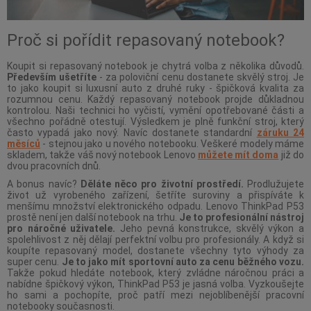
Proč si pořídit repasovaný notebook?
Koupit si repasovaný notebook je chytrá volba z několika důvodů.
Především ušetříte
- za poloviční cenu dostanete skvělý stroj. Je
to jako koupit si luxusní auto z druhé ruky - špičková kvalita za
rozumnou cenu. Každý repasovaný notebook projde důkladnou
kontrolou. Naši technici ho vyčistí, vymění opotřebované části a
všechno pořádně otestují. Výsledkem je plně funkční stroj, který
často vypadá jako nový. Navíc dostanete standardní
záruku 24
měsíců
- stejnou jako u nového notebooku. Veškeré modely máme
skladem, takže váš nový notebook Lenovo
můžete mít doma
již do
dvou pracovních dnů.
A bonus navíc?
Děláte něco pro životní prostředí.
Prodlužujete
život už vyrobeného zařízení, šetříte suroviny a přispíváte k
menšímu množství elektronického odpadu. Lenovo ThinkPad P53
prostě není jen další notebook na trhu.
Je to profesionální nástroj
pro náročné uživatele.
Jeho pevná konstrukce, skvělý výkon a
spolehlivost z něj dělají perfektní volbu pro profesionály. A když si
koupíte repasovaný model, dostanete všechny tyto výhody za
super cenu.
Je to jako mít sportovní auto za cenu běžného vozu.
Takže pokud hledáte notebook, který zvládne náročnou práci a
nabídne špičkový výkon, ThinkPad P53 je jasná volba. Vyzkoušejte
ho sami a pochopíte, proč patří mezi nejoblíbenější pracovní
notebooky současnosti.