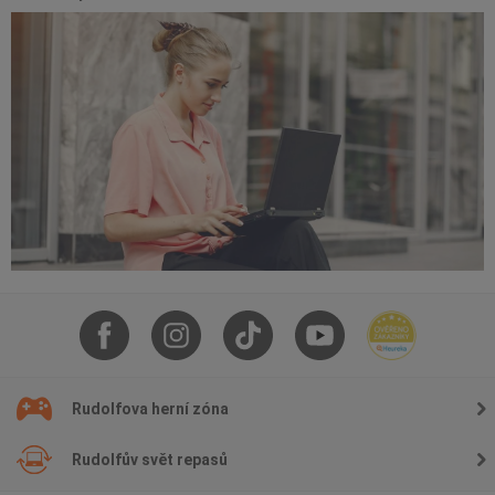
Rudolfova herní zóna
Rudolfův svět repasů