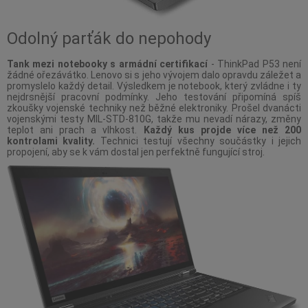
Odolný parťák do nepohody
Tank mezi notebooky s armádní certifikací
- ThinkPad P53 není
žádné ořezávátko. Lenovo si s jeho vývojem dalo opravdu záležet a
promyslelo každý detail. Výsledkem je notebook, který zvládne i ty
nejdrsnější pracovní podmínky. Jeho testování připomíná spíš
zkoušky vojenské techniky než běžné elektroniky. Prošel dvanácti
vojenskými testy MIL-STD-810G, takže mu nevadí nárazy, změny
teplot ani prach a vlhkost.
Každý kus projde více než 200
kontrolami kvality.
Technici testují všechny součástky i jejich
propojení, aby se k vám dostal jen perfektně fungující stroj.