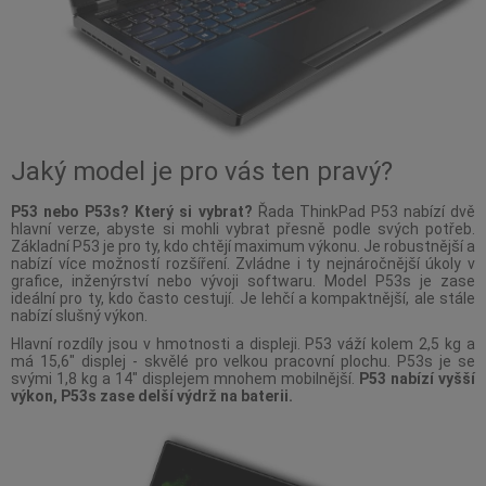
Jaký model je pro vás ten pravý?
P53 nebo P53s? Který si vybrat?
Řada ThinkPad P53 nabízí dvě
hlavní verze, abyste si mohli vybrat přesně podle svých potřeb.
Základní P53 je pro ty, kdo chtějí maximum výkonu. Je robustnější a
nabízí více možností rozšíření. Zvládne i ty nejnáročnější úkoly v
grafice, inženýrství nebo vývoji softwaru. Model P53s je zase
ideální pro ty, kdo často cestují. Je lehčí a kompaktnější, ale stále
nabízí slušný výkon.
Hlavní rozdíly jsou v hmotnosti a displeji. P53 váží kolem 2,5 kg a
má 15,6" displej - skvělé pro velkou pracovní plochu. P53s je se
svými 1,8 kg a 14" displejem mnohem mobilnější.
P53 nabízí vyšší
výkon, P53s zase delší výdrž na baterii.