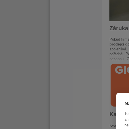
Záruka 
Pokud firma
prodejci d
spolehlivá.
pořádně. P
nezapnul. O
N
Katego
Te
an
ne
Kvalitní pr