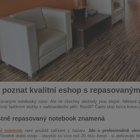
 poznat kvalitní eshop s repasovaný
sovanými notebooky roste. Ale ne všechny obchody jsou stejné. Některé pr
zejí špičkové služby s nadstandardní péčí. Rozdíl? Často stojí tisíce korun 
stně repasovaný notebook znamená
ý notebook
není použité zařízení z bazaru.
Jde o profesionálně obno
ůvodně drahé stroje - obvykle za více než 20 tisíc korun - si pořizovaly f