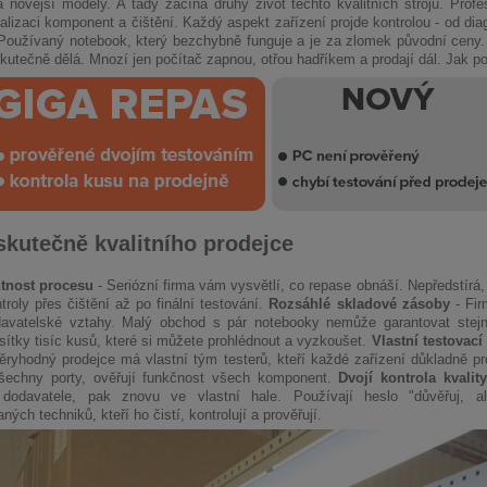
 novější modely. A tady začíná druhý život těchto kvalitních strojů. Prof
alizaci komponent a čištění. Každý aspekt zařízení projde kontrolou - od diag
oužívaný notebook, který bezchybně funguje a je za zlomek původní ceny. 
skutečně dělá. Mnozí jen počítač zapnou, otřou hadříkem a prodají dál. Jak po
skutečně kvalitního prodejce
tnost procesu
- Seriózní firma vám vysvětlí, co repase obnáší. Nepředstírá
troly přes čištění až po finální testování.
Rozsáhlé skladové zásoby
- Fir
odavatelské vztahy. Malý obchod s pár notebooky nemůže garantovat stejno
ítky tisíc kusů, které si můžete prohlédnout a vyzkoušet.
Vlastní testovac
ryhodný prodejce má vlastní tým testerů, kteří každé zařízení důkladně pr
 všechny porty, ověřují funkčnost všech komponent.
Dvojí kontrola kvality
dodavatele, pak znovu ve vlastní hale. Používají heslo "důvěřuj, a
ných techniků, kteří ho čistí, kontrolují a prověřují.