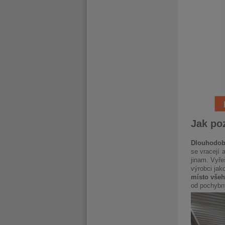
Jak po
Dlouhodobá
se vracejí 
jinam. Vyře
výrobci jak
místo vše
od pochybný