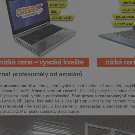
znat profesionály od amatérů
 presence na trhu
- Firmy, které vydržely na trhu více než deset let, obvyk
a doporučují další.
Vlastní servisní zázemí
- Nejlepší prodejci mají vlastní 
ší problém sami, rychle a profesionálně.
Spolupráce s renomovanými zna
o Lenovo, HP, Apple, Dell nebo Asus. Mají přístup k originálním náhradním d
hoschopnosti
- Nejlepší jsou ti, kdo se věnují jen repasům a předváděcím mo
ch zdrojů. Mají jasné standardy a dodržují je.