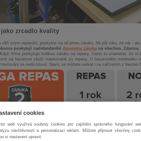
jako zrcadlo kvality
 věří svým repasům, poskytne na ně plnou záruku. Ne půl roku, ne rok - ale
okonce poskytují nadstandardní
dvouletou záruku
na všechno. Zdarma.
 Když firma poskytuje krátkou záruku na repasy, často to znamená, že si k
ozor na bazarové zboží maskované za repasy. U bazarového notebooku ne
 testování se nedá mluvit. Navíc se můžete setkat i se zařízením z trestné č
astavení cookies
rie a upřímnost v popisu
nto web využívá soubory cookies pro zajištění správného fungování we
alýzu návštěvnosti a personalizaci reklam. Můžete přijmout všechny cook
bo si nastavení upravit.
odejce má jasně definované kategorie.
A-kategorie znamená minimální z