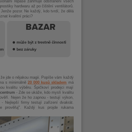
esionální repase zahrnuje odstranění všech
nostiky hardwaru až po čištění ventilátorů.
Jenže pozor. Ne každý, kdo tvrdí, že dělá
znat kvalitní práci?
, že jde o nějakou magii. Popíše vám každý
ma s minimálně
20 000 kusů skladem
má
u kvalitu výběru. Špičkoví prodejci mají
í centrum
- Zde se ukáže, kdo myslí kvalitu
ověří. Nejen že ho zapnou - testují výkon,
- Nejlepší firmy testují zařízení dvakrát.
le prověřuj". Každý kus projde rukama