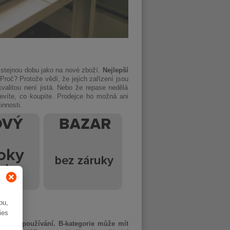
 stejnou dobu jako na nové zboží.
Nejlepší
Proč? Protože vědí, že jejich zařízení jsou
valitou není jistá. Nebo že repase nedělá
víte, co koupíte. Prodejce ho možná ani
innosti.
bu,
ies
námky používání. B-kategorie může mít