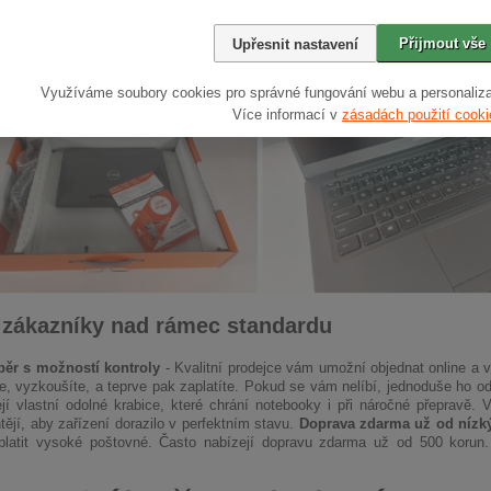
 nedostatky
- škrábanec na víku, opotřebovanou klávesnici nebo nefunkčn
ůstává zachována. Nejlepší firmy vám před expedicí zavolají a detailně po
souhlasu nic neposílají. Dávají vám možnost nákup stornovat nebo vyměnit 
Přijmout vše
Upřesnit nastavení
Využíváme soubory cookies pro správné fungování webu a personaliza
Více informací v
zásadách použití cooki
 zákazníky nad rámec standardu
ěr s možností kontroly
- Kvalitní prodejce vám umožní objednat online a 
te, vyzkoušíte, a teprve pak zaplatíte. Pokud se vám nelíbí, jednoduše ho o
ejí vlastní odolné krabice, které chrání notebooky i při náročné přepravě.
htějí, aby zařízení dorazilo v perfektním stavu.
Doprava zdarma už od nízk
platit vysoké poštovné. Často nabízejí dopravu zdarma už od 500 korun