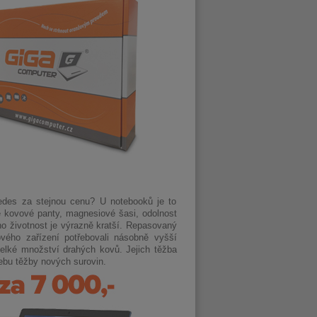
cedes za stejnou cenu? U notebooků je to
 kovové panty, magnesiové šasi, odolnost
ho životnost je výrazně kratší. Repasovaný
ového zařízení potřebovali násobně vyšší
elké množství drahých kovů. Jejich těžba
ebu těžby nových surovin.