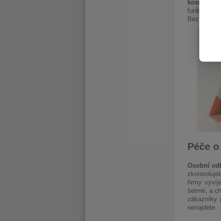
kosmetické
funkčnost z
Bez vašeho 
Péče o
Osobní odb
zkontroluje
firmy vyvíj
šetrné, a c
zákazníky 
nenajdete.