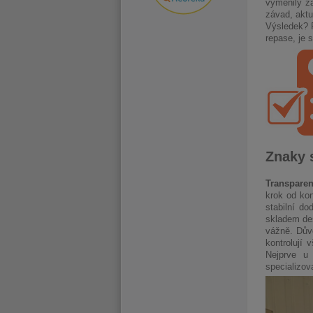
vyměnily za
závad, aktu
Výsledek? P
repase, je 
Znaky 
Transparen
krok od kon
stabilní d
skladem des
vážně. Důvě
kontrolují
Nejprve u 
specializova