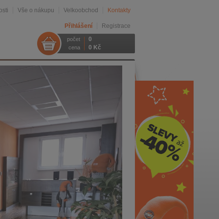
sti
Vše o nákupu
Velkoobchod
Kontakty
Přihlášení
Registrace
0
počet
0 Kč
cena