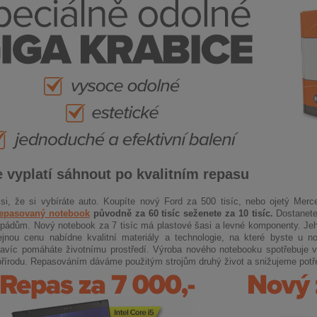
 vyplatí sáhnout po kvalitním repasu
 si, že si vybíráte auto. Koupíte nový Ford za 500 tisíc, nebo ojetý Mer
epasovaný notebook
původně za 60 tisíc seženete za 10 tisíc.
Dostanete
 i pádům. Nový notebook za 7 tisíc má plastové šasi a levné komponenty. Je
tejnou cenu nabídne kvalitní materiály a technologie, na které byste u n
Navíc pomáháte životnímu prostředí. Výroba nového notebooku spotřebuje v
řírodu. Repasováním dáváme použitým strojům druhý život a snižujeme potř