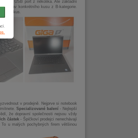
í jeden USB port z několika. Ale základní
píší stav konkrétního kusu z B-kategorie.
za jiný kus.
ci.
es.
vyzvednout v prodejně. Nejprve si notebook
dmítnete.
Specializované balení
- Nejlepší
 Vědí, že dopravní společnosti nejsou vždy
ých částek
- Špičkoví prodejci nenechávají
. To u malých pochybných firem většinou