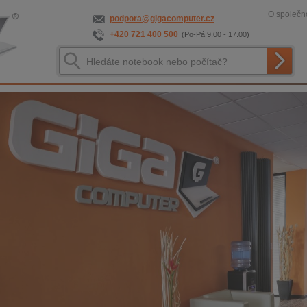
O společno
podpora@gigacomputer.cz
+420 721 400 500
(Po-Pá 9.00 - 17.00)