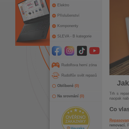
Elektro
Příslušenství
Komponenty
SLEVA - B kategorie
Rudolfova herní zóna
Rudolfův svět repasů
Jak
Oblíbené
(
0
)
Trh s repa
Na srovnání
(
0
)
naopak nabí
Co vla
Repasovan
renovací.
P