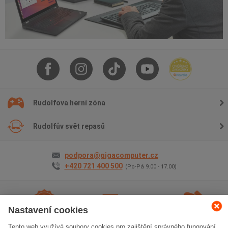
Rudolfova herní zóna
Rudolfův svět repasů
podpora@gigacomputer.cz
+420 721 400 500
(Po-Pá 9.00 - 17.00)
Nastavení cookies
Tento web využívá soubory cookies pro zajištění správného fungování