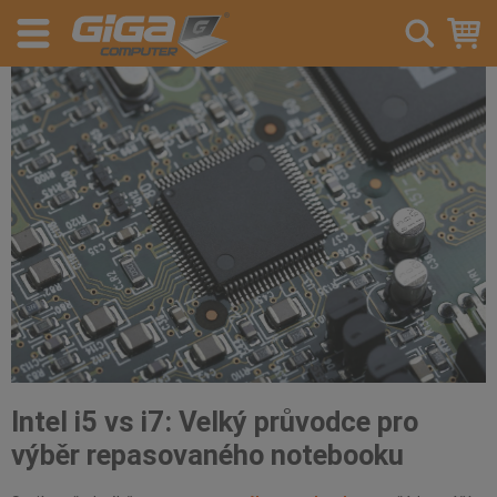
Intel i5 vs i7: Velký průvodce pro
výběr repasovaného notebooku