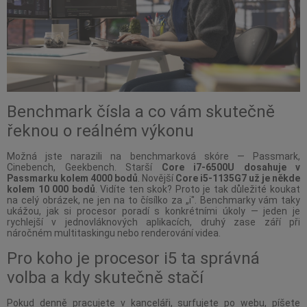
Benchmark čísla a co vám skutečně
řeknou o reálném výkonu
Možná jste narazili na benchmarková skóre — Passmark,
Cinebench, Geekbench. Starší
Core i7-6500U dosahuje v
Passmarku kolem 4000 bodů
. Novější
Core i5-1135G7 už je někde
kolem 10 000 bodů
. Vidíte ten skok? Proto je tak důležité koukat
na celý obrázek, ne jen na to čísílko za „i". Benchmarky vám taky
ukážou, jak si procesor poradí s konkrétními úkoly — jeden je
rychlejší v jednovláknových aplikacích, druhý zase září při
náročném multitaskingu nebo renderování videa.
Pro koho je procesor i5 ta správná
volba a kdy skutečně stačí
Pokud denně pracujete v kanceláři, surfujete po webu, píšete