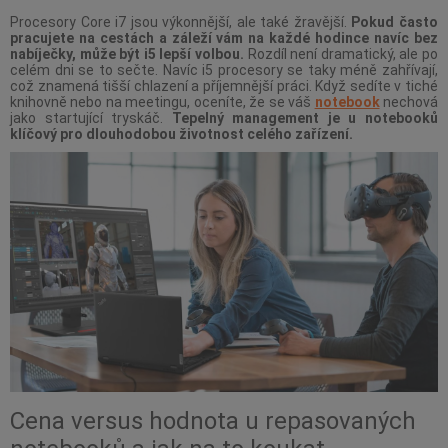
Procesory Core i7 jsou výkonnější, ale také žravější.
Pokud často
pracujete na cestách a záleží vám na každé hodince navíc bez
nabíječky, může být i5 lepší volbou.
Rozdíl není dramatický, ale po
celém dni se to sečte. Navíc i5 procesory se taky méně zahřívají,
což znamená tišší chlazení a příjemnější práci. Když sedíte v tiché
knihovně nebo na meetingu, oceníte, že se váš
notebook
nechová
jako startující tryskáč.
Tepelný management je u notebooků
klíčový pro dlouhodobou životnost celého zařízení.
Cena versus hodnota u repasovaných