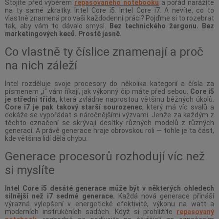
Stojíte před výběrem
repasovaného notebooku
a pořád narážíte
na ty samé zkratky. Intel Core i5. Intel Core i7. A nevíte, co to
vlastně znamená pro vaši každodenní práci? Pojďme si to rozebrat
tak, aby vám to dávalo smysl.
Bez technického žargonu. Bez
marketingových keců. Prostě jasně.
Co vlastně ty číslice znamenají a proč
na nich záleží
Intel rozděluje svoje procesory do několika kategorií a čísla za
písmenem „i" vám říkají, jak výkonný čip máte před sebou.
Core i5
je střední třída
, která zvládne naprostou většinu běžných úkolů.
Core i7 je pak takový starší sourozenec
, který má víc svalů a
dokáže se vypořádat s náročnějšími výzvami. Jenže za každým z
těchto označení se skrývají desítky různých modelů z různých
generací. A právě generace hraje obrovskou roli — tohle je ta část,
kde většina lidí dělá chybu.
Generace procesorů rozhodují víc než
si myslíte
Intel Core i5 desáté generace může být v některých ohledech
silnější než i7 sedmé generace.
Každá nová generace přináší
výrazná vylepšení v energetické efektivitě, výkonu na watt a
moderních instrukčních sadách. Když si prohlížíte
repasovaný