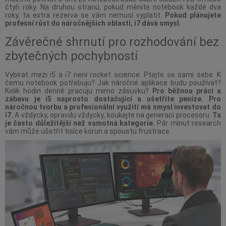
čtyři roky. Na druhou stranu, pokud měníte notebook každé dva
roky, ta extra rezerva se vám nemusí vyplatit.
Pokud plánujete
profesní růst do náročnějších oblastí, i7 dává smysl.
Závěrečné shrnutí pro rozhodování bez
zbytečných pochybností
Vybírat mezi i5 a i7 není rocket science. Ptejte se sami sebe: K
čemu notebook potřebuju? Jak náročné aplikace budu používat?
Kolik hodin denně pracuju mimo zásuvku?
Pro běžnou práci a
zábavu je i5 naprosto dostačující a ušetříte peníze. Pro
náročnou tvorbu a profesionální využití má smysl investovat do
i7.
A vždycky, opravdu vždycky, koukejte na generaci procesoru.
Ta
je často důležitější než samotná kategorie.
Pár minut research
vám může ušetřit tisíce korun a spoustu frustrace.