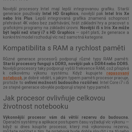
Novější procesory Intel mají lepší integrovanou grafiku. Starší
generace používaly
Intel HD Graphics
, novější pak
Intel Iris Xe
nebo Iris Plus
. Lepší integrovaná grafika znamená schopnost
přehrávat 4K video bez zadrhávání, hrát základní hry a pracovat s
grafickými programy na základní úrovni.
Novější i5 s Iris Xe může
být lepší než starý i7 s HD Graphics
— opět platí, že generace a
konkrétní model rozhodují víc než samotná kategorie.
Kompatibilita s RAM a rychlost paměti
Různé generace procesorů podporují různé typy RAM paměti.
Starší procesory fungují s DDR3, novější pak s DDR4 nebo DDR5.
Novější procesory taky podporují vyšší frekvence RAM, což přispívá
k celkovému výkonu systému. Když kupujete
repasovaný
notebook
, je dobré vědět, s jakým typem paměti procesor pracuje,
protože to
ovlivní možnosti budoucího rozšíření
. Intel Core i7 i i5
ze stejné generace obvykle podporují stejné typy paměti.
Jak procesor ovlivňuje celkovou
životnost notebooku
Výkonnější procesor vám dá větší rezervu do budoucna.
Operační systémy a aplikace postupem času vyžadují víc výkonu —
když si dnes koupíte procesor, který má výkonovou rezervu,
můžete počítat s tím, že notebook bude dobře sloužit i za tři nebo