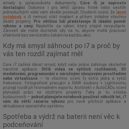
emaily a zpracováváte dokumenty,
Core i5 je naprosto
dostačující
. Dokonce i pro lehčí úpravu fotek nebo sestřih
jednoduchých videí vám skvěle poslouží. Studenti ocení, že
levný
notebook
s i5 nemusí stát majlant a přitom zvládne všechny
školní projekty.
Pro většinu lidí představuje i5 ideální poměr
výkonu a ceny.
Neplatíte za výkon, který stejně nevyužijete.
Zároveň ale máte dostatek síly na to, abyste mohli pracovat
efektivně bez nervózního čekání na každou akci.
Kdy má smysl sáhnout po i7 a proč by
vás ten rozdíl zajímat měl
Core i7 začíná dávat smysl, když vaše práce zahrnuje skutečně
náročné aplikace.
Střih videa ve vyšších rozlišeních, 3D
modelování, programování s náročnými vývojovými prostředími
nebo virtualizace
— to všechno ocení ty extra jádra a vyšší
frekvence. Fotografové pracující s RAW soubory v Lightroomu
poznají rozdíl při hromadném exportu. Architekt v AutoCADu ocení
plynulejší práci se složitými projekty. Taky je tu otázka
budoucnosti —
pokud plánujete notebook používat několik let, i7
vám dá větší rezervu výkonu
pro nově příchozí aplikace a
aktualizace operačního systému.
Spotřeba a výdrž na baterii není věc k
podceňování