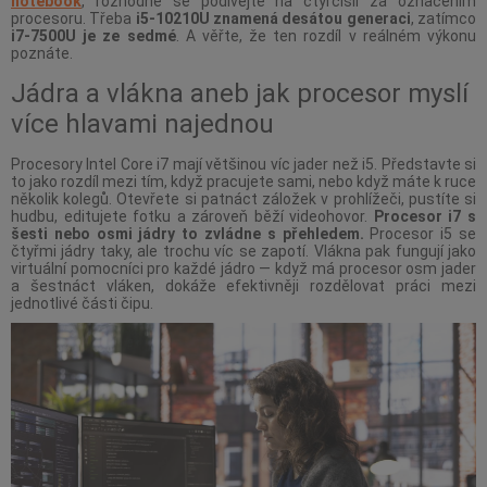
notebook
, rozhodně se podívejte na čtyřčíslí za označením
procesoru. Třeba
i5-10210U znamená desátou generaci
, zatímco
i7-7500U je ze sedmé
. A věřte, že ten rozdíl v reálném výkonu
poznáte.
Jádra a vlákna aneb jak procesor myslí
více hlavami najednou
Procesory Intel Core i7 mají většinou víc jader než i5. Představte si
to jako rozdíl mezi tím, když pracujete sami, nebo když máte k ruce
několik kolegů. Otevřete si patnáct záložek v prohlížeči, pustíte si
hudbu, editujete fotku a zároveň běží videohovor.
Procesor i7 s
šesti nebo osmi jádry to zvládne s přehledem.
Procesor i5 se
čtyřmi jádry taky, ale trochu víc se zapotí. Vlákna pak fungují jako
virtuální pomocníci pro každé jádro — když má procesor osm jader
a šestnáct vláken, dokáže efektivněji rozdělovat práci mezi
jednotlivé části čipu.