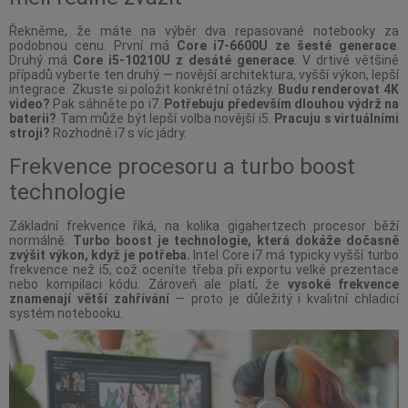
Řekněme, že máte na výběr dva repasované notebooky za
podobnou cenu. První má
Core i7-6600U ze šesté generace
.
Druhý má
Core i5-10210U z desáté generace
. V drtivé většině
případů vyberte ten druhý — novější architektura, vyšší výkon, lepší
integrace. Zkuste si položit konkrétní otázky.
Budu renderovat 4K
video?
Pak sáhněte po i7.
Potřebuju především dlouhou výdrž na
baterii?
Tam může být lepší volba novější i5.
Pracuju s virtuálními
stroji?
Rozhodně i7 s víc jádry.
Frekvence procesoru a turbo boost
technologie
Základní frekvence říká, na kolika gigahertzech procesor běží
normálně.
Turbo boost je technologie, která dokáže dočasně
zvýšit výkon, když je potřeba.
Intel Core i7 má typicky vyšší turbo
frekvence než i5, což oceníte třeba při exportu velké prezentace
nebo kompilaci kódu. Zároveň ale platí, že
vysoké frekvence
znamenají větší zahřívání
— proto je důležitý i kvalitní chladicí
systém notebooku.