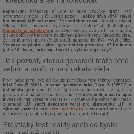
notebooků a jak na to koukat
Repasovaný notebook s Core i7 bude vždycky dražší než
srovnatelný model s i5. Jenže pozor —
někdy dává větší smysl
koupit novější i5 než starší i7 za podobnou cenu.
Dostanete lepší
výkon, delší podporu systému a modernější technologie.
Repasované notebooky
jsou skvělá volba právě proto, že můžete
získat špičkový hardware za zlomek původní ceny. Ale pořád platí,
že nemá smysl platit víc za starší generaci jen kvůli vyšší číslici.
Vždycky se ptejte: Jakou generaci ten procesor je? Kolik má
jader? A hlavně, potřebuju ten extra výkon doopravdy?
Jak poznat, kterou generaci máte před
sebou a proč to není raketa věda
První nebo první dvě číslice za pomlčkou vám řeknou generaci.
Intel Core i5-8265U je osmá generace. Intel Core i7-1165G7 je
jedenáctá generace.
Proto doporučuju soustředit se spíš na
generaci než na samotné i5 versus i7 —
novější i5 je často lepší
investice než výrazně starší i7.
Písmenko na konci taky něco
znamená.
„U" značí úspornou verzi pro ultrabooky, „H" je
výkonná varianta pro
herní notebooky
a workstations.
Tyhle
detaily vám pomohou lépe pochopit, co vlastně kupujete.
Praktický test reality aneb co byste
měli reálně zvážit