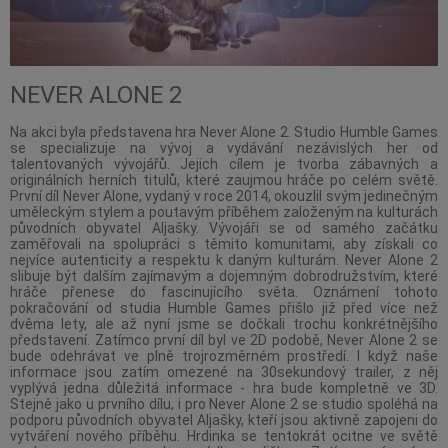
NEVER ALONE 2
Na akci byla představena hra Never Alone 2. Studio Humble Games
se specializuje na vývoj a vydávání nezávislých her od
talentovaných vývojářů. Jejich cílem je tvorba zábavných a
originálních herních titulů, které zaujmou hráče po celém světě.
První díl Never Alone, vydaný v roce 2014, okouzlil svým jedinečným
uměleckým stylem a poutavým příběhem založeným na kulturách
původních obyvatel Aljašky. Vývojáři se od samého začátku
zaměřovali na spolupráci s těmito komunitami, aby získali co
nejvíce autenticity a respektu k daným kulturám. Never Alone 2
slibuje být dalším zajímavým a dojemným dobrodružstvím, které
hráče přenese do fascinujícího světa. Oznámení tohoto
pokračování od studia Humble Games přišlo již před více než
dvěma lety, ale až nyní jsme se dočkali trochu konkrétnějšího
představení. Zatímco první díl byl ve 2D podobě, Never Alone 2 se
bude odehrávat ve plně trojrozměrném prostředí. I když naše
informace jsou zatím omezené na 30sekundový trailer, z něj
vyplývá jedna důležitá informace - hra bude kompletně ve 3D.
Stejně jako u prvního dílu, i pro Never Alone 2 se studio spoléhá na
podporu původních obyvatel Aljašky, kteří jsou aktivně zapojeni do
vytváření nového příběhu. Hrdinka se tentokrát ocitne ve světě