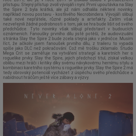
přístupu. Stejný přístup zvolí vývojáři i nyní. První upoutávka na Slay
the Spire 2 byla krátká, ale již nám odhalila některé novinky,
například novou postavu - kostlivého Necrobindera. Vývojáři slibují
také nové nepřátele, různé poklady a artefakty. Zatím však
nezveřejnili žádné podrobnosti o tom, jak se hra bude lišit od svého
předchůdce. Tyto novinky však slibují představit v budoucích
oznámeních. Fanoušky prvního dílu jistě potěší, že audiovizuální
stránka Slay the Spire 2 bude zcela stejná jako v jedničce. Musím
říct, že ačkoliv jsem fanoušek prvního dílu, z traileru to vypadá
spíše jako DLC než pokračování. Což mě trošku zklamalo. Studio
Mega Crit se zaměřuje na vytváření strategií a karetních her s
roguelike prvky. Slay the Spire, jejich předchozí titul, získal velkou
oblibu mezi hráči i kritiky díky svému návykovému hernímu stylu a
kombinaci karetního systému s roguelike prvky. Slay the Spire 2 má
tedy obrovský potenciál vycházet z úspěchu svého předchůdce a
nabídnout hráčům ještě více zábavy a výzvy.