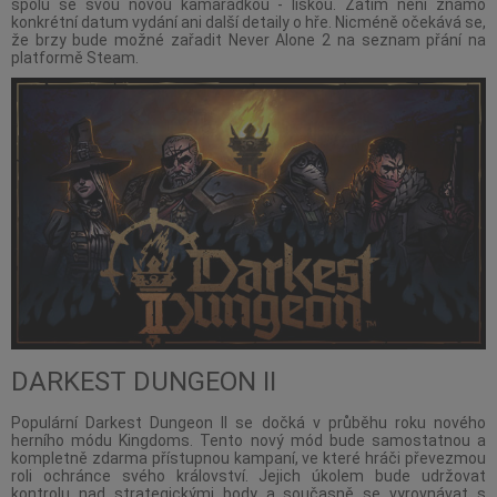
spolu se svou novou kamarádkou - liškou. Zatím není známo
konkrétní datum vydání ani další detaily o hře. Nicméně očekává se,
že brzy bude možné zařadit Never Alone 2 na seznam přání na
platformě Steam.
DARKEST DUNGEON II
Populární Darkest Dungeon II se dočká v průběhu roku nového
herního módu Kingdoms. Tento nový mód bude samostatnou a
kompletně zdarma přístupnou kampaní, ve které hráči převezmou
roli ochránce svého království. Jejich úkolem bude udržovat
kontrolu nad strategickými body a současně se vyrovnávat s