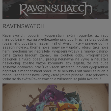
RAVENSWATCH
Ravenswatch, populární kooperativní akční roguelike, už řadu
měsíců běží v režimu předběžného přístupu. Hráči se brzy dočkají
rozsáhlého updatu s názvem Fall of Avalon, který přinese do hry
zásadní novinky. Kromě nové mapy se v updatu objeví také nové
herní mechanismy, nepřátelé, vylepšení výbavy a mnoho dalšího,
čímž zaručí hráčům zábavu na dlouhou dobu. Programátoři,
designéři a tvůrci obsahu pracují neúnavně na vývoji a neustále
naslouchají zpětné vazbě komunity, aby zajistili, že hra bude
splňovat očekávání hráčů ve všech směrech. novými vylepšeními,
nepřáteli a mechanikami hráči určitě nebudou mít šanci se nudit a
mohou se těšit na nové výzvy, které jim hra přinese. Jste připraveni
vydat se do světa Ravenswatch a zúčastnit se pádu Avalonu?