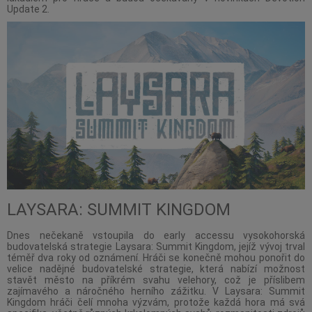
Update 2.
LAYSARA: SUMMIT KINGDOM
Dnes nečekaně vstoupila do early accessu vysokohorská
budovatelská strategie Laysara: Summit Kingdom, jejíž vývoj trval
téměř dva roky od oznámení. Hráči se konečně mohou ponořit do
velice nadějné budovatelské strategie, která nabízí možnost
stavět město na příkrém svahu velehory, což je příslibem
zajímavého a náročného herního zážitku. V Laysara: Summit
Kingdom hráči čelí mnoha výzvám, protože každá hora má svá