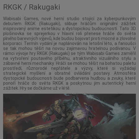
RKGK / Rakugaki
Wabisabi Games, nové herní studio stojící za kyberpunkovým
debutem RKGK (Rakugaki), slibuje hráčům originální zážitek
inspirovaný anime estetikou a dystopickou budoucností. Tato 3D
plošinovka se sprejerkou v hlavní roli přenese hráče do světa
plného barevných výjevů, kde budou bojovat proti mocné a zlovolné
korporaci. Termín vydání je naplánován na letošní léto, a fanoušci
se tak mohou těšit na novou zajímavou hratelnou podívanou. V
rámci vývoje hry RKGK (Rakugaki) se tým Wabisabi Games zaměřil
na vytvoření poutavého příběhu, atraktivního vizuálního stylu a
zábavné herní mechaniky. Hráči se mohou těšit na bohatou paletu
prostředí, různorodé nepřátele a výzvy, které si vyžádají
strategické myšlení a obratné ovládání postavy. Atmosféra
dystopické budoucnosti bude podbarvena hudbou a zvuky, které
ponoří hráče do světa RKGK a poskytnou jim autentický herní
zážitek. Hry se dočkáme už v létě.