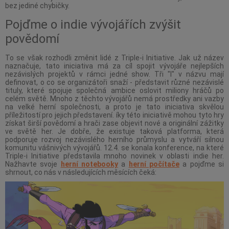
bez jediné chybičky.
Pojďme o indie vývojářích zvýšit
povědomí
To se však rozhodli změnit lidé z Triple-i Initiative. Jak už název
naznačuje, tato iniciativa má za cíl spojit vývojáře nejlepších
nezávislých projektů v rámci jedné show. Tři "I" v názvu mají
definovat, o co se organizátoři snaží - představit různé nezávislé
tituly, které spojuje společná ambice oslovit miliony hráčů po
celém světě. Mnoho z těchto vývojářů nemá prostředky ani vazby
na velké herní společnosti, a proto je tato iniciativa skvělou
příležitostí pro jejich představení. íky této iniciativě mohou tyto hry
získat širší povědomí a hrači zase objevit nové a originální zážitky
ve světě her. Je dobře, že existuje taková platforma, která
podporuje rozvoj nezávislého herního průmyslu a vytváří silnou
komunitu vášnivých vývojářů. 12.4. se konala konference, na které
Triple-i Initiative představila mnoho novinek v oblasti indie her.
Nažhavte svoje
herní notebooky
a
herní počítače
a pojďme si
shrnout, co nás v následujících měsících čeká: