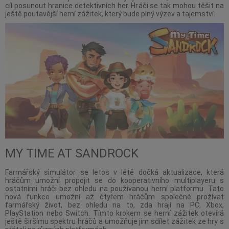
cíl posunout hranice detektivních her. Hráči se tak mohou těšit na
ještě poutavější herní zážitek, který bude plný výzev a tajemství.
MY TIME AT SANDROCK
Farmářský simulátor se letos v létě dočká aktualizace, která
hráčům umožní propojit se do kooperativního multiplayeru s
ostatními hráči bez ohledu na používanou herní platformu. Tato
nová funkce umožní až čtyřem hráčům společně prožívat
farmářský život, bez ohledu na to, zda hrají na PC, Xbox,
PlayStation nebo Switch. Tímto krokem se herní zážitek otevírá
ještě širšímu spektru hráčů a umožňuje jim sdílet zážitek ze hry s