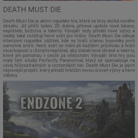
DEATH MUST DIE
Death Must Die je akční roguelike hra, která se brzy dočká nového
obsahu. Již příští týden, 20. dubna, přinese update nové lokace,
nepřátele, božstva a talenty. Vývojáři tedy přináší nové výzvy a
nadějí také rozšiřují herní svět pro hráče. Death Must Die slibuje
intenzivní roguelike zážitek, kde se hráči stanou bojovníky proti
samotné smrti. Herní svět se mění při každém průchodu a hráči
musí bojovat s různými nepřáteli, aby získali nové zbraně a talenty,
které jim pomohou v cestě za vítězstvím. Vývojáři této hry jsou
malý tým studio Perfectly Paranormal, který se specializuje na
vývoj hrůzostrašných a roztomilých her. Death Must Die je jejich
nejnovější projekt, který přináší hráčům novou úroveň výzvy a herní
zábavy.