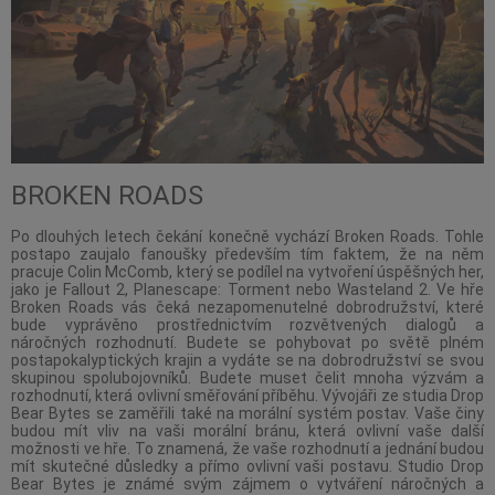
BROKEN ROADS
Po dlouhých letech čekání konečně vychází Broken Roads. Tohle
postapo zaujalo fanoušky především tím faktem, že na něm
pracuje Colin McComb, který se podílel na vytvoření úspěšných her,
jako je Fallout 2, Planescape: Torment nebo Wasteland 2. Ve hře
Broken Roads vás čeká nezapomenutelné dobrodružství, které
bude vyprávěno prostřednictvím rozvětvených dialogů a
náročných rozhodnutí. Budete se pohybovat po světě plném
postapokalyptických krajin a vydáte se na dobrodružství se svou
skupinou spolubojovníků. Budete muset čelit mnoha výzvám a
rozhodnutí, která ovlivní směřování příběhu. Vývojáři ze studia Drop
Bear Bytes se zaměřili také na morální systém postav. Vaše činy
budou mít vliv na vaši morální bránu, která ovlivní vaše další
možnosti ve hře. To znamená, že vaše rozhodnutí a jednání budou
mít skutečné důsledky a přímo ovlivní vaši postavu. Studio Drop
Bear Bytes je známé svým zájmem o vytváření náročných a