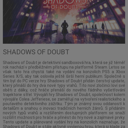
SHADOWS OF DOUBT
Shadows of Doubt je detektivní sandboxová hra, která se již téměř
rok nachází v předběžném přístupu na platformě Steam. Letos se
však tato hra chystá také na vydání na konzolích PS5 a Xbox
Series X/S, aby tak oslovila ještě širší herní publikum. Společně s
tím byl do PC verze hry Shadows of Doubt přidán čerstvý update,
který přináší do hry dva nové typy vrahů. Tito noví zločinci loví své
oběti z dálky, což hráče přenáší do nového fádního vyšetřování
trajektorie střel. Vývojáři hry Shadows of Doubt, společnost kolem
vývojáře Colea Jefferiese, se zaměřují na vytvoření realistického a
poutavého detektivního zážitku. Tým je známý svou oddaností k
detailům a snahou o inovaci tradičních herních žánrů. S přidáním
nových typů vrahů a rozšířením dostupných platforem se snaží
rozšířit možnosti pro hráče a přinést do hry nové a zajímavé prvky.
Tento update a plánované vydání hry na konzolích naznačuje, že
Shadows of Doubt je stále aktivně vyvíjenou hrou, která si klade za