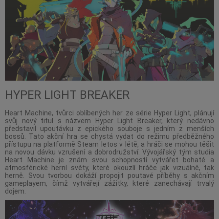
HYPER LIGHT BREAKER
Heart Machine, tvůrci oblíbených her ze série Hyper Light, plánují
svůj nový titul s názvem Hyper Light Breaker, který nedávno
představil upoutávku z epického souboje s jedním z menších
bossů. Tato akční hra se chystá vydat do režimu předběžného
přístupu na platformě Steam letos v létě, a hráči se mohou těšit
na novou dávku vzrušení a dobrodružství. Vývojářský tým studia
Heart Machine je znám svou schopností vytvářet bohaté a
atmosférické herní světy, které okouzlí hráče jak vizuálně, tak
herně. Svou tvorbou dokáží propojit poutavé příběhy s akčním
gameplayem, čímž vytvářejí zážitky, které zanechávají trvalý
dojem.