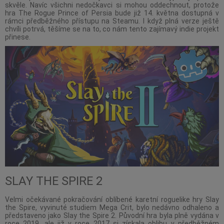
skvěle. Navíc všichni nedočkavci si mohou oddechnout, protože
hra The Rogue Prince of Persia bude již 14. května dostupná v
rámci předběžného přístupu na Steamu. I když plná verze ještě
chvíli potrvá, těšíme se na to, co nám tento zajímavý indie projekt
přinese.
SLAY THE SPIRE 2
Velmi očekávané pokračování oblíbené karetní roguelike hry Slay
the Spire, vyvinuté studiem Mega Crit, bylo nedávno odhaleno a
představeno jako Slay the Spire 2. Původní hra byla plně vydána v
roce 2019, ale již v roce 2017 si získala oblibu v předběžném