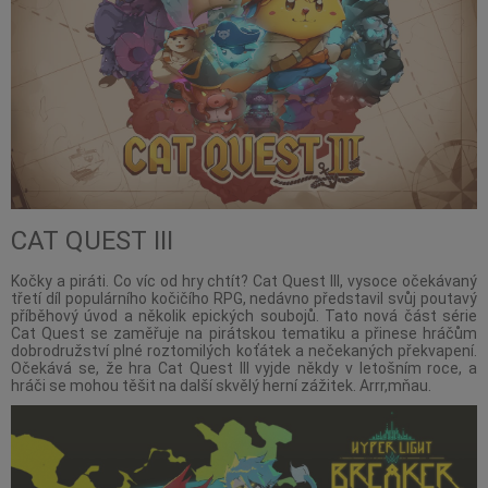
CAT QUEST III
Kočky a piráti. Co víc od hry chtít? Cat Quest III, vysoce očekávaný
třetí díl populárního kočičího RPG, nedávno představil svůj poutavý
příběhový úvod a několik epických soubojů. Tato nová část série
Cat Quest se zaměřuje na pirátskou tematiku a přinese hráčům
dobrodružství plné roztomilých koťátek a nečekaných překvapení.
Očekává se, že hra Cat Quest III vyjde někdy v letošním roce, a
hráči se mohou těšit na další skvělý herní zážitek. Arrr,mňau.