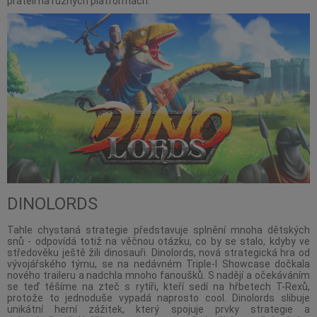
přáteli na různých platformách.
DINOLORDS
Tahle chystaná strategie představuje splnění mnoha dětských
snů - odpovídá totiž na věčnou otázku, co by se stalo, kdyby ve
středověku ještě žili dinosauři. Dinolords, nová strategická hra od
vývojářského týmu, se na nedávném Triple-I Showcase dočkala
nového traileru a nadchla mnoho fanoušků. S nadějí a očekáváním
se teď těšíme na zteč s rytíři, kteří sedí na hřbetech T-Rexů,
protože to jednoduše vypadá naprosto cool. Dinolords slibuje
unikátní herní zážitek, který spojuje prvky strategie a