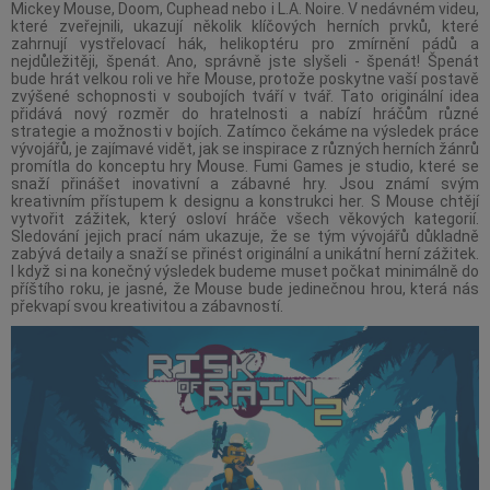
Mickey Mouse, Doom, Cuphead nebo i L.A. Noire. V nedávném videu,
které zveřejnili, ukazují několik klíčových herních prvků, které
zahrnují vystřelovací hák, helikoptéru pro zmírnění pádů a
nejdůležitěji, špenát. Ano, správně jste slyšeli - špenát! Špenát
bude hrát velkou roli ve hře Mouse, protože poskytne vaší postavě
zvýšené schopnosti v soubojích tváří v tvář. Tato originální idea
přidává nový rozměr do hratelnosti a nabízí hráčům různé
strategie a možnosti v bojích. Zatímco čekáme na výsledek práce
vývojářů, je zajímavé vidět, jak se inspirace z různých herních žánrů
promítla do konceptu hry Mouse. Fumi Games je studio, které se
snaží přinášet inovativní a zábavné hry. Jsou známí svým
kreativním přístupem k designu a konstrukci her. S Mouse chtějí
vytvořit zážitek, který osloví hráče všech věkových kategorií.
Sledování jejich prací nám ukazuje, že se tým vývojářů důkladně
zabývá detaily a snaží se přinést originální a unikátní herní zážitek.
I když si na konečný výsledek budeme muset počkat minimálně do
příštího roku, je jasné, že Mouse bude jedinečnou hrou, která nás
překvapí svou kreativitou a zábavností.