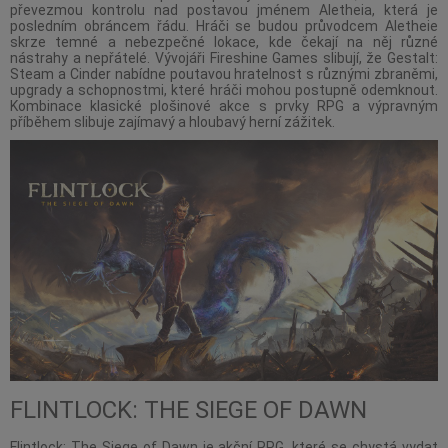
převezmou kontrolu nad postavou jménem Aletheia, která je
posledním obráncem řádu. Hráči se budou průvodcem Aletheie
skrze temné a nebezpečné lokace, kde čekají na něj různé
nástrahy a nepřátelé. Vývojáři Fireshine Games slibují, že Gestalt:
Steam a Cinder nabídne poutavou hratelnost s různými zbraněmi,
upgrady a schopnostmi, které hráči mohou postupně odemknout.
Kombinace klasické plošinové akce s prvky RPG a výpravným
příběhem slibuje zajímavý a hloubavý herní zážitek.
FLINTLOCK: THE SIEGE OF DAWN
Flintlock: The Siege of Dawn je akční RPG, které se chystá vydat