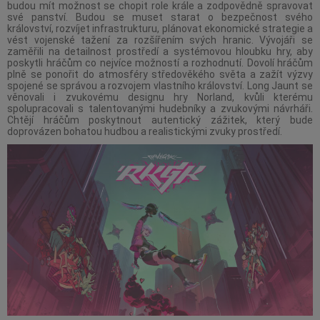
budou mít možnost se chopit role krále a zodpovědně spravovat
své panství. Budou se muset starat o bezpečnost svého
království, rozvíjet infrastrukturu, plánovat ekonomické strategie a
vést vojenské tažení za rozšířením svých hranic. Vývojáři se
zaměřili na detailnost prostředí a systémovou hloubku hry, aby
poskytli hráčům co nejvíce možností a rozhodnutí. Dovolí hráčům
plně se ponořit do atmosféry středověkého světa a zažít výzvy
spojené se správou a rozvojem vlastního království. Long Jaunt se
věnovali i zvukovému designu hry Norland, kvůli kterému
spolupracovali s talentovanými hudebníky a zvukovými návrháři.
Chtějí hráčům poskytnout autentický zážitek, který bude
doprovázen bohatou hudbou a realistickými zvuky prostředí.