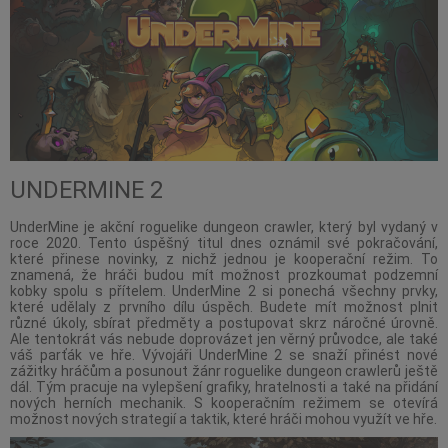
UNDERMINE 2
UnderMine je akční roguelike dungeon crawler, který byl vydaný v
roce 2020. Tento úspěšný titul dnes oznámil své pokračování,
které přinese novinky, z nichž jednou je kooperační režim. To
znamená, že hráči budou mít možnost prozkoumat podzemní
kobky spolu s přítelem. UnderMine 2 si ponechá všechny prvky,
které udělaly z prvního dílu úspěch. Budete mít možnost plnit
různé úkoly, sbírat předměty a postupovat skrz náročné úrovně.
Ale tentokrát vás nebude doprovázet jen věrný průvodce, ale také
váš parťák ve hře. Vývojáři UnderMine 2 se snaží přinést nové
zážitky hráčům a posunout žánr roguelike dungeon crawlerů ještě
dál. Tým pracuje na vylepšení grafiky, hratelnosti a také na přidání
nových herních mechanik. S kooperačním režimem se otevírá
možnost nových strategií a taktik, které hráči mohou využít ve hře.