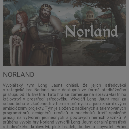
NORLAND
Vývojářský tým Long Jaunt ohlásil, že jejich středověká
strategická hra Norland bude dostupná ve formě předběžného
přístupu od 16. května. Tato hra se zaměřuje na správu vlastního
království v prostředí středověku. Vývojáři Long Jaunt mají za
sebou bohaté zkušenosti v herním průmyslu a jsou známí svými
ambiciózními projekty. Tým je složen z nadšených a talentovaných
programátorů, designérů, umělců a hudebníků, kteří společně
pracují na vytvoření jedinečných a poutavých herních zážitků. V
průběhu vývoje hry Norland vytvořili Long Jaunt detailní prostředí
středověkého království, plné hradeb, budov a obyvatel. Hráči