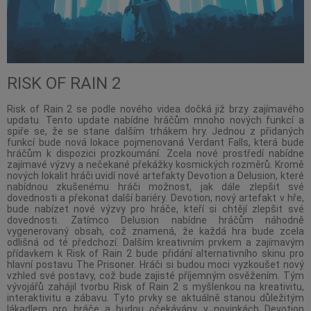
RISK OF RAIN 2
Risk of Rain 2 se podle nového videa dočká již brzy zajímavého
updatu. Tento update nabídne hráčům mnoho nových funkcí a
spiře se, že se stane dalším trhákem hry. Jednou z přidaných
funkcí bude nová lokace pojmenovaná Verdant Falls, která bude
hráčům k dispozici prozkoumání. Zcela nové prostředí nabídne
zajímavé výzvy a nečekané překážky kosmických rozměrů. Kromě
nových lokalit hráči uvidí nové artefakty Devotion a Delusion, které
nabídnou zkušenému hráči možnost, jak dále zlepšit své
dovednosti a překonat další bariéry. Devotion, nový artefakt v hře,
bude nabízet nové výzvy pro hráče, kteří si chtějí zlepšit své
dovednosti. Zatímco Delusion nabídne hráčům náhodně
vygenerovaný obsah, což znamená, že každá hra bude zcela
odlišná od té předchozí. Dalším kreativním prvkem a zajímavým
přídavkem k Risk of Rain 2 bude přidání alternativního skinu pro
hlavní postavu The Prisoner. Hráči si budou moci vyzkoušet nový
vzhled své postavy, což bude zajisté příjemným osvěžením. Tým
vývojářů zahájil tvorbu Risk of Rain 2 s myšlenkou na kreativitu,
interaktivitu a zábavu. Tyto prvky se aktuálně stanou důležitým
lákadlem pro hráče a budou očekávány v novinkách Devotion