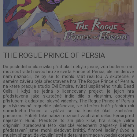
THE ROGUE PRINCE OF PERSIA
Do posledního okamžiku před akcí nebylo jasné, zda budeme mít
možnost vidět novou hru ze světa Prince of Persia, ale insiderové
nám naznačili, že by se to mohlo stát realitou. A skutečně, v
samém závěru byla představena hra The Rogue Prince of Persia,
na které pracuje studio Evil Empire, tvůrci úspěšného titulu Dead
Cells. I když se jedná o licencovaný projekt, je jejich hra
představena jako skutečné indie dílo s vlastním, osobitým
přístupem k adaptaci slavné videohry. The Rogue Prince of Persia
je stylizovaná roguelite plošinovka, ve kterém hráč přebírá roli
samotného Prince a vydává se na klasický úkol- zachránit
princeznu. Příběh také nabízí možnost zachránit celou Persii před
nájezdem Hunů. Přestože to zní jako klišé, hra slibuje velmi
originální zpracování této klasické videoherní zápletky. Během
představení jsme mohli sledovat krátký, filmově laděný úvod a
musím přiznat, že vizuální styl a detailní animace vypadají opravdu