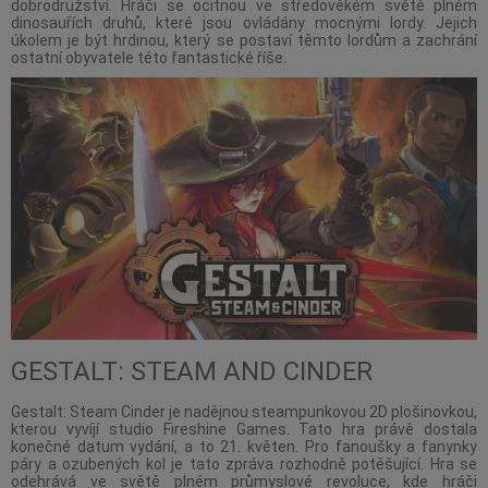
dobrodružství. Hráči se ocitnou ve středověkém světě plném
dinosauřích druhů, které jsou ovládány mocnými lordy. Jejich
úkolem je být hrdinou, který se postaví těmto lordům a zachrání
ostatní obyvatele této fantastické říše.
GESTALT: STEAM AND CINDER
Gestalt: Steam Cinder je nadějnou steampunkovou 2D plošinovkou,
kterou vyvíjí studio Fireshine Games. Tato hra právě dostala
konečné datum vydání, a to 21. květen. Pro fanoušky a fanynky
páry a ozubených kol je tato zpráva rozhodně potěšující. Hra se
odehrává ve světě plném průmyslové revoluce, kde hráči