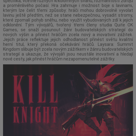
specifika, včetně různých krkolomných svahů, rozmanitosti zdrojů
a proměnlivého počasí. Hra zahrnuje i možnost boje s lavinami,
kterým lze čelit třemi způsoby: hráči mohou dobrovolně vyvolat
lavinu ještě předtím, než se stane nebezpečnou, vysadit stromy,
které zpomalí pohyb sněhu, nebo využít vybudovaných zdí k jejich
odklonění. Tým vývojářů, tvořený třemi členy studia Quite OK
Games, se snaží posunout žánr budovatelských strategií do
nových výšin a přinést hráčům zcela nový a inovativní zážitek.
Jejich práce reflektuje jejich odhodlanost přinést světu kvalitní
herní titul, který překoná očekávání hráčů. Laysara: Summit
Kingdom slibuje být zcela novým zážitkem v žánru budovatelských
strategií a ukazuje, že vývojáři jsou neustále inovativní a hledají
nové cesty, jak přinést hráčům nezapomenutelné zážitky.