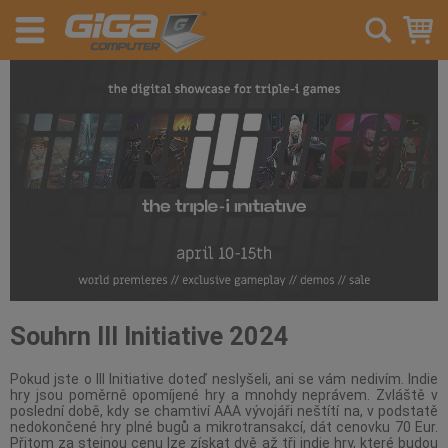
Souhrn III Initiative 2024
Pokud jste o III Initiative doteď neslyšeli, ani se vám nedivím. Indie
hry jsou poměrně opomíjené hry a mnohdy neprávem. Zvláště v
poslední době, kdy se chamtiví AAA vývojáři neštítí na, v podstatě
nedokončené hry plné bugů a mikrotransakcí, dát cenovku 70 Eur.
Přitom za stejnou cenu lze získat dvě až tři indie hry, které budou