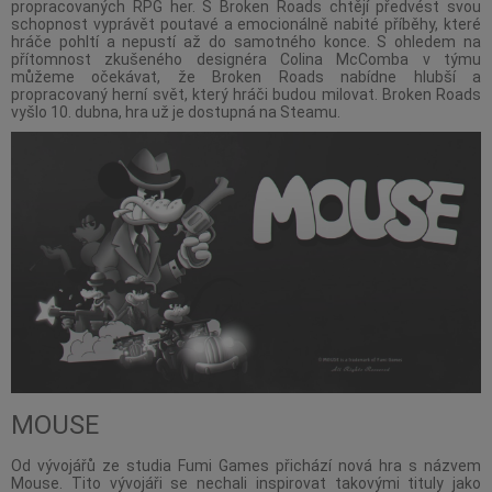
propracovaných RPG her. S Broken Roads chtějí předvést svou
schopnost vyprávět poutavé a emocionálně nabité příběhy, které
hráče pohltí a nepustí až do samotného konce. S ohledem na
přítomnost zkušeného designéra Colina McComba v týmu
můžeme očekávat, že Broken Roads nabídne hlubší a
propracovaný herní svět, který hráči budou milovat. Broken Roads
vyšlo 10. dubna, hra už je dostupná na Steamu.
MOUSE
Od vývojářů ze studia Fumi Games přichází nová hra s názvem
Mouse. Tito vývojáři se nechali inspirovat takovými tituly jako