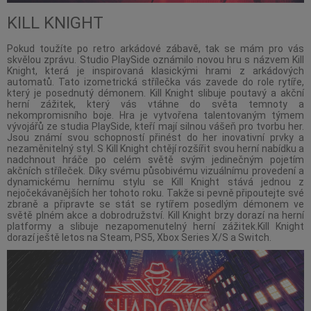
KILL KNIGHT
Pokud toužíte po retro arkádové zábavě, tak se mám pro vás
skvělou zprávu. Studio PlaySide oznámilo novou hru s názvem Kill
Knight, která je inspirovaná klasickými hrami z arkádových
automatů. Tato izometrická střílečka vás zavede do role rytíře,
který je posednutý démonem. Kill Knight slibuje poutavý a akční
herní zážitek, který vás vtáhne do světa temnoty a
nekompromisního boje. Hra je vytvořena talentovaným týmem
vývojářů ze studia PlaySide, kteří mají silnou vášeň pro tvorbu her.
Jsou známí svou schopností přinést do her inovativní prvky a
nezaměnitelný styl. S Kill Knight chtějí rozšířit svou herní nabídku a
nadchnout hráče po celém světě svým jedinečným pojetím
akčních stříleček. Díky svému působivému vizuálnímu provedení a
dynamickému hernímu stylu se Kill Knight stává jednou z
nejočekávanějších her tohoto roku. Takže si pevně připoutejte své
zbraně a připravte se stát se rytířem posedlým démonem ve
světě plném akce a dobrodružství. Kill Knight brzy dorazí na herní
platformy a slibuje nezapomenutelný herní zážitek.Kill Knight
dorazí ještě letos na Steam, PS5, Xbox Series X/S a Switch.