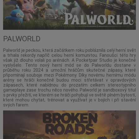
PALWORLD
Palworld je peckou, která začátkem roku pobláznila celý herní svět
a trhala rekordy napříč celou herní komunitou. Fanoušci této hry
však již dlouho volali po arénách. A Pocketpair Studio je konečně
vyslyšelo. Tento nový herní mód se do Palworldu dostane v
průběhu roku 2024 a umožní hráčům skutečné zápasy, které
připomínají souboje mezi Pokémony. Díky novému hernímu módu
arény se hráči konečně budou moci střetávat v opravdových
zápasech, které nabídnou do prozatím celkem stereotypního
gameplaye zase trochu něco nového. Palworld je sandboxový titul
s prvky přežití, ve kterém se hráči pohybují ve světě plném bytostí,
které mohou chytat, trénovat a využívat je v bojích i při stavění
svých farem.