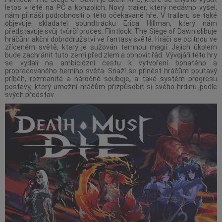
letos v létě na PC a konzolích. Nový trailer, který nedávno vyšel,
nám přináší podrobnosti o této očekávané hře. V traileru se také
objevuje skladatel soundtracku Erica Hillman, který nám
představuje svůj tvůrčí proces. Flintlock: The Siege of Dawn slibuje
hráčům akční dobrodružství ve fantasy světě. Hráči se ocitnou ve
zříceném světě, který je sužován temnou magií. Jejich úkolem
bude zachránit tuto zemi před zlem a obnovit řád. Vývojáři této hry
se vydali na ambiciózní cestu k vytvoření bohatého a
propracovaného herního světa. Snaží se přinést hráčům poutavý
příběh, rozmanité a náročné souboje, a také systém progresu
postavy, který umožní hráčům přizpůsobit si svého hrdinu podle
svých představ.