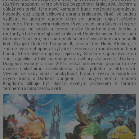
různými hrozbami, které ohrožují bezpečnost království. Jedním z
důležitých prvků této nové kampaně bude možnost upgradovat
hospody, což zlepší celkovou obranu království. Hráči se budou
vydávat na unikátní questy, které jim umožní objevit příběhy
spojené s třemi novými frakcemi. První z nich jsou Coven, který se
specializuje na kouzla a temné rituály. Beastmen jsou bestie a
mutanty, které ohrožují okolí království. Poslední novou frakcí jsou
Crimson Courtiers, což jsou příslušníci královského dvora posedlí
krví. Vývojáři Darkest Dungeon II, studio Red Hook Studios, je
známé svou schopností vytvářet temnou a atmosférickou herní
hudbu, která skvěle doplňuje jejich hry. Studio se specializuje na
žánr roguelike a také na dungeon crawl hry. Již první díl Darkest
Dungeon, vydaný v roce 2016, získal obrovskou popularitu díky
svému unikátnímu uměleckému stylu, příběhu a obtížnosti.
Vývojáři se vždy snažili poskytnout hráčům výzvu a napětí ve
svých hrách, a Darkest Dungeon II s novým herním módem
Kingdoms slibuje být dalším skvělým přídavkem k tomuto
temnému a náročnému světu.