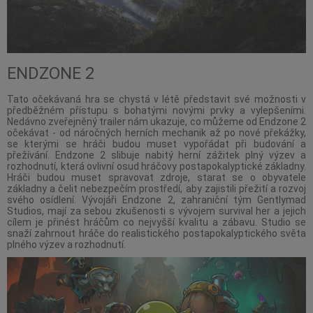
ENDZONE 2
Tato očekávaná hra se chystá v létě představit své možnosti v
předběžném přístupu s bohatými novými prvky a vylepšeními.
Nedávno zveřejněný trailer nám ukazuje, co můžeme od Endzone 2
očekávat - od náročných herních mechanik až po nové překážky,
se kterými se hráči budou muset vypořádat při budování a
přežívání. Endzone 2 slibuje nabitý herní zážitek plný výzev a
rozhodnutí, která ovlivní osud hráčovy postapokalyptické základny.
Hráči budou muset spravovat zdroje, starat se o obyvatele
základny a čelit nebezpečím prostředí, aby zajistili přežití a rozvoj
svého osídlení. Vývojáři Endzone 2, zahraniční tým Gentlymad
Studios, mají za sebou zkušenosti s vývojem survival her a jejich
cílem je přinést hráčům co nejvyšší kvalitu a zábavu. Studio se
snaží zahrnout hráče do realistického postapokalyptického světa
plného výzev a rozhodnutí.