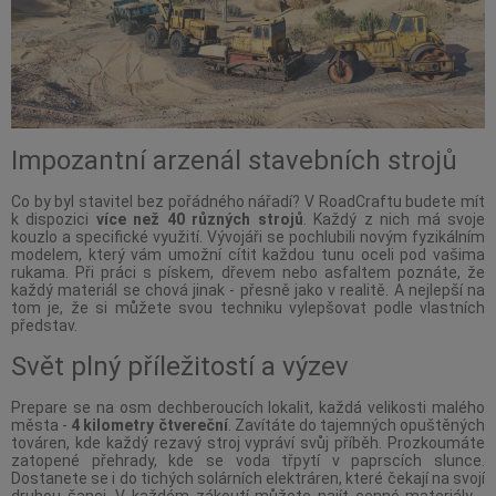
Impozantní arzenál stavebních strojů
Co by byl stavitel bez pořádného nářadí? V RoadCraftu budete mít
k dispozici
více než 40 různých strojů
. Každý z nich má svoje
kouzlo a specifické využití. Vývojáři se pochlubili novým fyzikálním
modelem, který vám umožní cítit každou tunu oceli pod vašima
rukama. Při práci s pískem, dřevem nebo asfaltem poznáte, že
každý materiál se chová jinak - přesně jako v realitě. A nejlepší na
tom je, že si můžete svou techniku vylepšovat podle vlastních
představ.
Svět plný příležitostí a výzev
Prepare se na osm dechberoucích lokalit, každá velikosti malého
města -
4 kilometry čtvereční
. Zavítáte do tajemných opuštěných
továren, kde každý rezavý stroj vypráví svůj příběh. Prozkoumáte
zatopené přehrady, kde se voda třpytí v paprscích slunce.
Dostanete se i do tichých solárních elektráren, které čekají na svojí