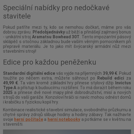
Speciální nabídky pro nedočkavé
stavitele
Pokud patříte mezi ty, kdo se nemohou dočkat, máme pro vás
dobrou zprávu.
Předobjednávky
už běží a přinášejí zajímavý bonus
- unikátní stroj
Aramatsu Bowhead 30T
. Tento impozantní pásový
sklápěč s otočnou základnou bude vaším věrným pomocníkem při
přepravě materiálu. Je to jako mít švýcarský armádní nůž mezi
stavebními stroji!
Edice pro každou peněženku
Standardní digitální edice
vás vyjde na příjemných
39,99 €
. Pokud
toužíte po něčem extra, můžete sáhnout po
Rebuild edici
za
49,99 €
. Ta vám kromě základní hry přinese stylový džíp
Invictus
Type A
a přístup k budoucímu rozšíření. To má dorazit během roku
2025
a přinese dvě nové mapy plné dobrodružství, misí a nových
strojů do vaší garáže. Konzoloví hráči si navíc mohou odnést domů
i krabičku s fyzickou kopií hry.
Kombinace realistické stavební simulace, svobodného průzkumu a
chytré správy zdrojů slibuje hodiny a hodiny zábavy. Tak nažhavte
svoje
herní počítače
a
herní notebooky
a potkáme se v květnu na
staveništi.