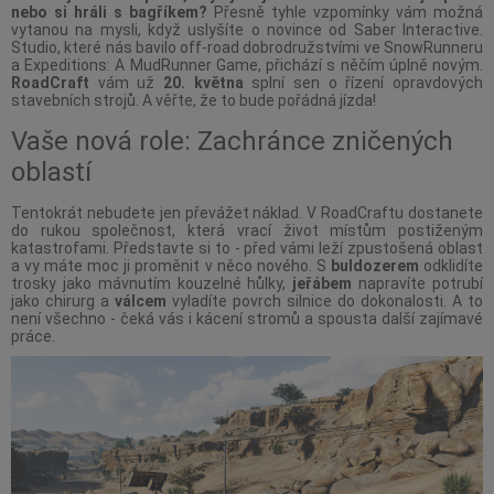
nebo si hráli s bagříkem?
Přesně tyhle vzpomínky vám možná
vytanou na mysli, když uslyšíte o novince od Saber Interactive.
Studio, které nás bavilo off-road dobrodružstvími ve SnowRunneru
a Expeditions: A MudRunner Game, přichází s něčím úplně novým.
RoadCraft
vám už
20. května
splní sen o řízení opravdových
stavebních strojů. A věřte, že to bude pořádná jízda!
Vaše nová role: Zachránce zničených
oblastí
Tentokrát nebudete jen převážet náklad. V RoadCraftu dostanete
do rukou společnost, která vrací život místům postiženým
katastrofami. Představte si to - před vámi leží zpustošená oblast
a vy máte moc ji proměnit v něco nového. S
buldozerem
odklidíte
trosky jako mávnutím kouzelné hůlky,
jeřábem
napravíte potrubí
jako chirurg a
válcem
vyladíte povrch silnice do dokonalosti. A to
není všechno - čeká vás i kácení stromů a spousta další zajímavé
práce.