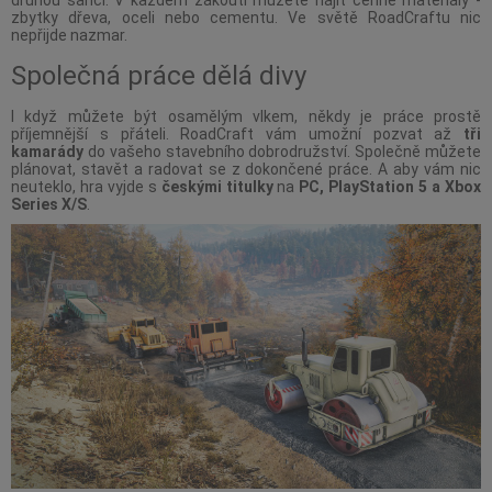
druhou šanci. V každém zákoutí můžete najít cenné materiály -
zbytky dřeva, oceli nebo cementu. Ve světě RoadCraftu nic
nepřijde nazmar.
Společná práce dělá divy
I když můžete být osamělým vlkem, někdy je práce prostě
příjemnější s přáteli. RoadCraft vám umožní pozvat až
tři
kamarády
do vašeho stavebního dobrodružství. Společně můžete
plánovat, stavět a radovat se z dokončené práce. A aby vám nic
neuteklo, hra vyjde s
českými titulky
na
PC, PlayStation 5 a Xbox
Series X/S
.