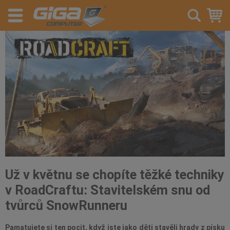
Už v květnu se chopíte těžké techniky
v RoadCraftu: Stavitelském snu od
tvůrců SnowRunneru
Pamatujete si ten pocit, když jste jako děti stavěli hrady z písku