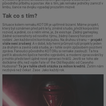
původního příběhu a postav. Ale s tím, jak remake jedničky zamrzl v
limbu, šance na dvojku vypadají prozatím mizivě.
Tak co s tím?
Situace kolem remaku KOTOR je upřímně bizarní. Máme projekt,
který byl oznámen před pěti lety, změnil studio, přežil korporátní
rozvod, a jediné, co o něm víme, je, že existuje. Žádný gameplay,
žádné screenshoty od nového týmu, žádný časový horizont
vydání. Jen každoroční kontrola pulsu. Na druhou stranu —
projekt
stále není zrušený.
A v době, kdy herní průmysl ruší projekty jeden
za druhým a zavírá celá studia, je i tohle svým způsobem pozitivní
zpráva. Fanoušci původního KOTORu si remake zaslouží. Ta hra
patří k absolutní špičce herního vyprávění, a moderní zpracování by
ji mohlo představit úplně nové generaci hráčů. Jestli se toho ale
dočkáme dřív, než vyjde Fate of the Old Republic od Caseyho
Hudsona?
To je v tuhle chvíli otázka za milion kreditů.
Zatím nám
nezbývá než čekat. Zase. Jako každý rok.