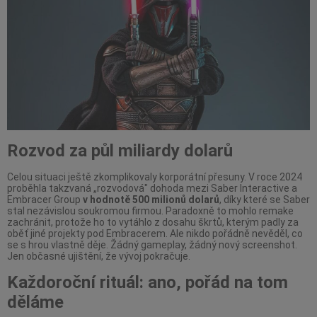
Rozvod za půl miliardy dolarů
Celou situaci ještě zkomplikovaly korporátní přesuny. V roce 2024
proběhla takzvaná „rozvodová" dohoda mezi Saber Interactive a
Embracer Group
v hodnotě 500 milionů dolarů
, díky které se Saber
stal nezávislou soukromou firmou. Paradoxně to mohlo remake
zachránit, protože ho to vytáhlo z dosahu škrtů, kterým padly za
oběť jiné projekty pod Embracerem. Ale nikdo pořádně nevěděl, co
se s hrou vlastně děje. Žádný gameplay, žádný nový screenshot.
Jen občasné ujištění, že vývoj pokračuje.
Každoroční rituál: ano, pořád na tom
děláme