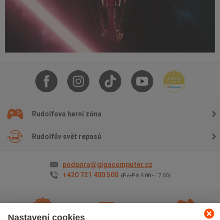
Rudolfova herní zóna
Rudolfův svět repasů
podpora@gigacomputer.cz
+420 721 400 500
(Po-Pá 9.00 - 17.00)
Nastavení cookies