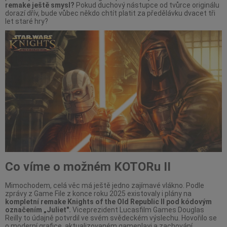
remake ještě smysl?
Pokud duchový nástupce od tvůrce originálu
dorazí dřív, bude vůbec někdo chtít platit za předělávku dvacet tři
let staré hry?
Co víme o možném KOTORu II
Mimochodem, celá věc má ještě jedno zajímavé vlákno. Podle
zprávy z Game File z konce roku 2025 existovaly i plány na
kompletní remake Knights of the Old Republic II pod kódovým
označením „Juliet".
Viceprezident Lucasfilm Games Douglas
Reilly to údajně potvrdil ve svém svědeckém výslechu. Hovořilo se
o moderní grafice, aktualizovaném gameplayi a zachování