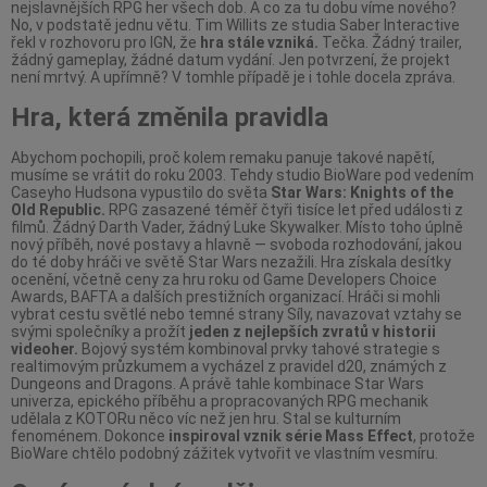
nejslavnějších RPG her všech dob. A co za tu dobu víme nového?
No, v podstatě jednu větu. Tim Willits ze studia Saber Interactive
řekl v rozhovoru pro IGN, že
hra stále vzniká.
Tečka. Žádný trailer,
žádný gameplay, žádné datum vydání. Jen potvrzení, že projekt
není mrtvý. A upřímně? V tomhle případě je i tohle docela zpráva.
Hra, která změnila pravidla
Abychom pochopili, proč kolem remaku panuje takové napětí,
musíme se vrátit do roku 2003. Tehdy studio BioWare pod vedením
Caseyho Hudsona vypustilo do světa
Star Wars: Knights of the
Old Republic.
RPG zasazené téměř čtyři tisíce let před události z
filmů. Žádný Darth Vader, žádný Luke Skywalker. Místo toho úplně
nový příběh, nové postavy a hlavně — svoboda rozhodování, jakou
do té doby hráči ve světě Star Wars nezažili. Hra získala desítky
ocenění, včetně ceny za hru roku od Game Developers Choice
Awards, BAFTA a dalších prestižních organizací. Hráči si mohli
vybrat cestu světlé nebo temné strany Síly, navazovat vztahy se
svými společníky a prožít
jeden z nejlepších zvratů v historii
videoher.
Bojový systém kombinoval prvky tahové strategie s
realtimovým průzkumem a vycházel z pravidel d20, známých z
Dungeons and Dragons. A právě tahle kombinace Star Wars
univerza, epického příběhu a propracovaných RPG mechanik
udělala z KOTORu něco víc než jen hru. Stal se kulturním
fenoménem. Dokonce
inspiroval vznik série Mass Effect
, protože
BioWare chtělo podobný zážitek vytvořit ve vlastním vesmíru.