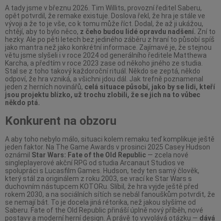
A tady jsme v březnu 2026. Tim Willits, provozní ředitel Saberu,
opět potvrdil, že remake existuje. Doslova řekl, že hra je stále ve
vývoji a že to je vše, co k tomu může říct. Dodal, že až ji ukážou,
chtějí, aby to bylo něco,
z čeho budou lidé opravdu nadšení.
Zní to
hezky. Ale po pěti letech bez jediného záběru z hraní to působí spíš
jako mantra než jako konkrétní informace. Zajímavé je, že stejnou
větu jsme slyšeli i v roce 2024 od generálního ředitele Matthewa
Karcha, a předtím v roce 2023 zase od někoho jiného ze studia.
Stal se z toho takový každoroční rituál. Někdo se zeptá, někdo
odpoví, že hra vzniká, a všichni jdou dál. Jak trefně poznamenal
jeden z herních novinářů,
celá situace působí, jako by se lidi, kteří
jsou projektu blízko, už trochu zlobili, že se jich na to vůbec
někdo ptá.
Konkurent na obzoru
A aby toho nebylo málo, situaci kolem remaku teď komplikuje ještě
jeden faktor. Na The Game Awards v prosinci 2025 Casey Hudson
oznámil
Star Wars: Fate of the Old Republic
— zcela nové
singleplayerové akční RPG od studia Arcanaut Studios ve
spolupráci s Lucasfilm Games. Hudson, tedy ten samý člověk,
který stál za originálem z roku 2003, se vrací ke Star Wars s
duchovním nástupcem KOTORu. Slíbil, že hra vyjde ještě před
rokem 2030, a na sociálních sítích se nebál fanouškům potvrdit, že
se nemají bát. To je docela jiná rétorika, než jakou slyšíme od
Saberu. Fate of the Old Republic přináší úplně nový příběh, nové
postavy a moderní herní design. A právě to vyvolává otázku —
dává