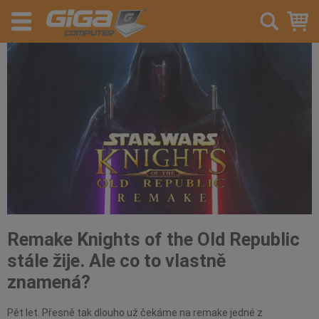
Remake Knights of the Old Republic
stále žije. Ale co to vlastně
znamená?
Pět let. Přesně tak dlouho už čekáme na remake jedné z