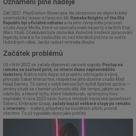
Oznámení plné naděje
Září 2021. PlayStation Showcase. Na obrazovce se objeví krátký
cinematický teaser a fanoušci šílí.
Remake Knights of the Old
Republic byl oficiálně odhalen
a na jeho vývoji mělo pracovat
studio Aspyr Media, které se specializovalo na porty starších Star
Wars titulů. Očekávání byla obrovská. Konečně moderní zpracování
legendy, která si ho zasloužila víc než kterákoli jiná hra ze světa
Hvězdných válek. Jenže radost netrvala dlouho.
Začátek problémů
Už v létě 2022 se začaly objevovat varovné signály.
Postup na
remaku se zastavil poté, co interní demo nepřesvědčilo
investory.
Krátce nato Aspyr od projektu odstoupilo a vývoj
převzalo Saber Interactive, respektive jeho dceřiné studio Mad
Head Games. To samo o sobě nemusí být nutně špatná zpráva —
změny studií se v herním průmyslu dějí. Ale tempo, jakým se to
odehrálo, a hlavně ticho, které následovalo, optimismu moc
nepřidalo. V roce 2023 navíc Sony a tehdejší mateřská společnost
Saberu, Embracer Group,
začaly mazat veškeré stopy po remaku
z internetu
— trailery, příspěvky na sociálních sítích, prostě
všechno. To už vypadalo skoro jako pohřeb.