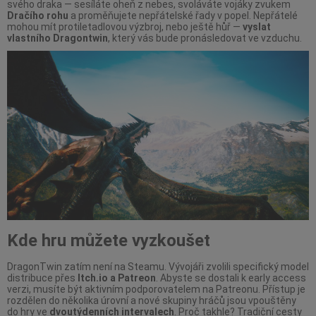
svého draka — sesíláte oheň z nebes, svoláváte vojáky zvukem
Dračího rohu
a proměňujete nepřátelské řady v popel. Nepřátelé
mohou mít protiletadlovou výzbroj, nebo ještě hůř —
vyslat
vlastního Dragontwin
, který vás bude pronásledovat ve vzduchu.
Kde hru můžete vyzkoušet
DragonTwin zatím není na Steamu. Vývojáři zvolili specifický model
distribuce přes
Itch.io a Patreon
. Abyste se dostali k early access
verzi, musíte být aktivním podporovatelem na Patreonu. Přístup je
rozdělen do několika úrovní a nové skupiny hráčů jsou vpouštěny
do hry ve
dvoutýdenních intervalech
. Proč takhle? Tradiční cesty