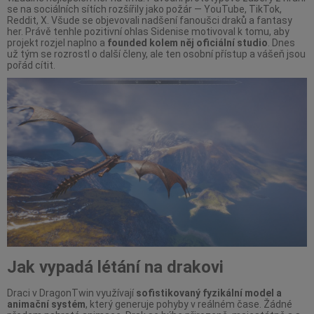
se na sociálních sítích rozšířily jako požár — YouTube, TikTok,
Reddit, X. Všude se objevovali nadšení fanoušci draků a fantasy
her. Právě tenhle pozitivní ohlas Sidenise motivoval k tomu, aby
projekt rozjel naplno a
founded kolem něj oficiální studio
. Dnes
už tým se rozrostl o další členy, ale ten osobní přístup a vášeň jsou
pořád cítit.
Jak vypadá létání na drakovi
Draci v DragonTwin využívají
sofistikovaný fyzikální model a
animační systém
, který generuje pohyby v reálném čase. Žádné