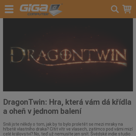
DragonTwin: Hra, která vám dá křídla
a oheň v jednom balení
Snili jste někdy o tom, jak by to bylo proletět se mezi mraky na
hřbetě vlastního draka? Cítit vítr ve vlasech, zatímco pod vámi mizí
celé království? No, teď už nemusíte jen snít. Švédské indie studio