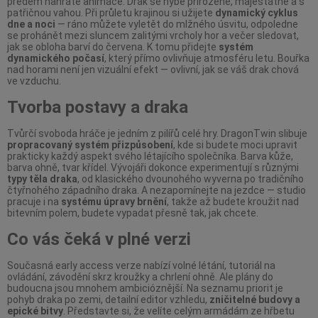
předem nahraté animace. Drak se hýbe přirozeně, majestátně a s
patřičnou vahou. Při průletu krajinou si užijete
dynamický cyklus
dne a noci
— ráno můžete vyletět do mlžného úsvitu, odpoledne
se prohánět mezi sluncem zalitými vrcholy hor a večer sledovat,
jak se obloha barví do červena. K tomu přidejte
systém
dynamického počasí
, který přímo ovlivňuje atmosféru letu. Bouřka
nad horami není jen vizuální efekt — ovlivní, jak se váš drak chová
ve vzduchu.
Tvorba postavy a draka
Tvůrčí svoboda hráče je jedním z pilířů celé hry. DragonTwin slibuje
propracovaný systém přizpůsobení
, kde si budete moci upravit
prakticky každý aspekt svého létajícího společníka. Barva kůže,
barva ohně, tvar křídel. Vývojáři dokonce experimentují s různými
typy těla draka
, od klasického dvounohého wyverna po tradičního
čtyřnohého západního draka. A nezapomínejte na jezdce — studio
pracuje i na
systému úpravy brnění
, takže až budete kroužit nad
bitevním polem, budete vypadat přesně tak, jak chcete.
Co vás čeká v plné verzi
Současná early access verze nabízí volné létání, tutoriál na
ovládání, závodění skrz kroužky a chrlení ohně. Ale plány do
budoucna jsou mnohem ambicióznější. Na seznamu priorit je
pohyb draka po zemi, detailní editor vzhledu,
zničitelné budovy a
epické bitvy
. Představte si, že velíte celým armádám ze hřbetu