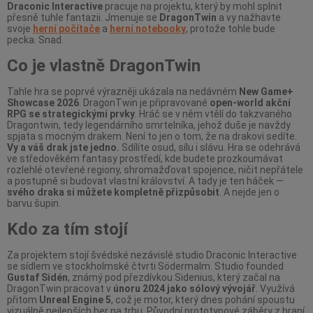
Draconic Interactive
pracuje na projektu, který by mohl splnit
přesně tuhle fantazii. Jmenuje se
DragonTwin
a vy nažhavte
svoje
herní počítače
a
herní notebooky
, protože tohle bude
pecka. Snad.
Co je vlastně DragonTwin
Tahle hra se poprvé výrazněji ukázala na nedávném
New Game+
Showcase 2026
. DragonTwin je připravované
open-world akční
RPG se strategickými prvky
. Hráč se v něm vtělí do takzvaného
Dragontwin, tedy legendárního smrtelníka, jehož duše je navždy
spjata s mocným drakem. Není to jen o tom, že na drakovi sedíte.
Vy a váš drak jste jedno.
Sdílíte osud, sílu i slávu. Hra se odehrává
ve středověkém fantasy prostředí, kde budete prozkoumávat
rozlehlé otevřené regiony, shromažďovat spojence, ničit nepřátele
a postupně si budovat vlastní království. A tady je ten háček —
svého draka si můžete kompletně přizpůsobit
. A nejde jen o
barvu šupin.
Kdo za tím stojí
Za projektem stojí švédské nezávislé studio Draconic Interactive
se sídlem ve stockholmské čtvrti Södermalm. Studio founded
Gustaf Sidén
, známý pod přezdívkou Sidenius, který začal na
DragonTwin pracovat v
únoru 2024 jako sólový vývojář
. Využívá
přitom
Unreal Engine 5
, což je motor, který dnes pohání spoustu
vizuálně nejlepších her na trhu. Původní prototypové záběry z hraní