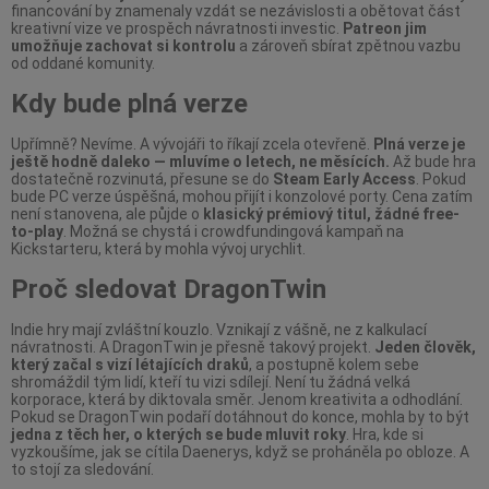
financování by znamenaly vzdát se nezávislosti a obětovat část
kreativní vize ve prospěch návratnosti investic.
Patreon jim
umožňuje zachovat si kontrolu
a zároveň sbírat zpětnou vazbu
od oddané komunity.
Kdy bude plná verze
Upřímně? Nevíme. A vývojáři to říkají zcela otevřeně.
Plná verze je
ještě hodně daleko — mluvíme o letech, ne měsících.
Až bude hra
dostatečně rozvinutá, přesune se do
Steam Early Access
. Pokud
bude PC verze úspěšná, mohou přijít i konzolové porty. Cena zatím
není stanovena, ale půjde o
klasický prémiový titul, žádné free-
to-play
. Možná se chystá i crowdfundingová kampaň na
Kickstarteru, která by mohla vývoj urychlit.
Proč sledovat DragonTwin
Indie hry mají zvláštní kouzlo. Vznikají z vášně, ne z kalkulací
návratnosti. A DragonTwin je přesně takový projekt.
Jeden člověk,
který začal s vizí létajících draků
, a postupně kolem sebe
shromáždil tým lidí, kteří tu vizi sdílejí. Není tu žádná velká
korporace, která by diktovala směr. Jenom kreativita a odhodlání.
Pokud se DragonTwin podaří dotáhnout do konce, mohla by to být
jedna z těch her, o kterých se bude mluvit roky
. Hra, kde si
vyzkoušíme, jak se cítila Daenerys, když se proháněla po obloze. A
to stojí za sledování.