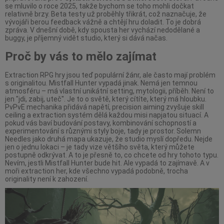
se mluvilo o roce 2025, takže bychom se toho mohli dočkat
relativně brzy. Beta testy už proběhly třikrát, což naznačuje, že
vývojáři berou feedback vážně a chtějí hru doladit. To je dobrá
zpráva. V dnešní době, kdy spousta her vychází nedodělané a
buggy, je příjemný vidět studio, který si dává načas.
Proč by vás to mělo zajímat
Extraction RPG hry jsou teď populární žánr, ale často mají problém
s originalitou. Mistfall Hunter vypadá jinak. Nemá jen temnou
atmosféru – má vlastní unikátní setting, mytologii, příběh. Není to
jen "jdi, zabij, uteč". Je to o světě, který cítíte, který má hloubku.
PvPvE mechanika přidává napětí, precision aiming zvyšuje skill
ceiling a extraction systém dělá každou misi napjatou situací. A
pokud vás baví budování postavy, kombinování schopností a
experimentování s různými styly boje, tady je prostor. Solemn
Needles jako druhá mapa ukazuje, že studio myslí dopředu. Nejde
jen o jednu lokaci – je tady vize většího světa, který můžete
postupně odkrývat. A to je přesně to, co chcete od hry tohoto typu.
Nevím, jestli Mistfall Hunter bude hit. Ale vypadá to zajímavě. A v
moři extraction her, kde všechno vypadá podobně, trocha
originality není k zahození.