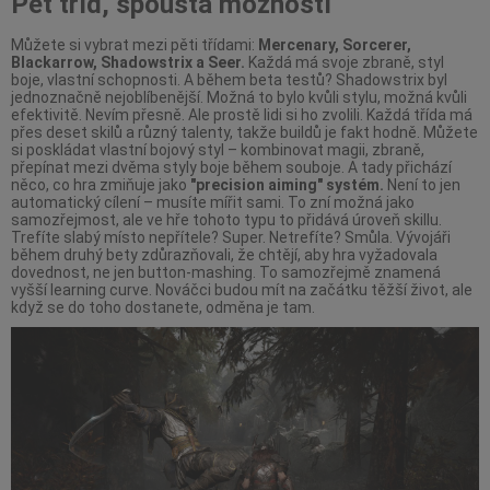
Pět tříd, spousta možností
Můžete si vybrat mezi pěti třídami:
Mercenary, Sorcerer,
Blackarrow, Shadowstrix a Seer.
Každá má svoje zbraně, styl
boje, vlastní schopnosti. A během beta testů? Shadowstrix byl
jednoznačně nejoblíbenější. Možná to bylo kvůli stylu, možná kvůli
efektivitě. Nevím přesně. Ale prostě lidi si ho zvolili. Každá třída má
přes deset skilů a různý talenty, takže buildů je fakt hodně. Můžete
si poskládat vlastní bojový styl – kombinovat magii, zbraně,
přepínat mezi dvěma styly boje během souboje. A tady přichází
něco, co hra zmiňuje jako
"precision aiming" systém.
Není to jen
automatický cílení – musíte mířit sami. To zní možná jako
samozřejmost, ale ve hře tohoto typu to přidává úroveň skillu.
Trefíte slabý místo nepřítele? Super. Netrefíte? Smůla. Vývojáři
během druhý bety zdůrazňovali, že chtějí, aby hra vyžadovala
dovednost, ne jen button-mashing. To samozřejmě znamená
vyšší learning curve. Nováčci budou mít na začátku těžší život, ale
když se do toho dostanete, odměna je tam.