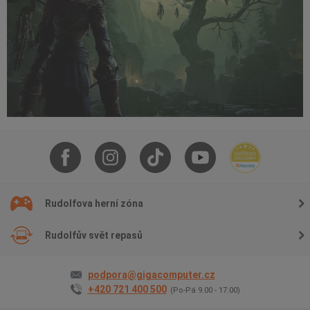
Rudolfova herní zóna
Rudolfův svět repasů
podpora@gigacomputer.cz
+420 721 400 500
(Po-Pá 9.00 - 17.00)