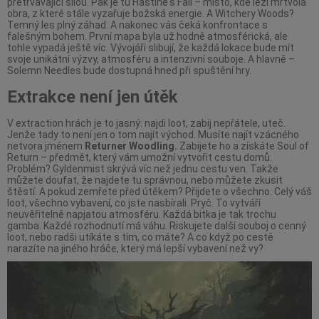
přetrvávající silou. Pak je tu Hastine's Fall – místo, kde leží mrtvola
obra, z které stále vyzařuje božská energie. A Witchery Woods?
Temný les plný záhad. A nakonec vás čeká konfrontace s
falešným bohem. První mapa byla už hodně atmosférická, ale
tohle vypadá ještě víc. Vývojáři slibují, že každá lokace bude mít
svoje unikátní výzvy, atmosféru a intenzivní souboje. A hlavně –
Solemn Needles bude dostupná hned při spuštění hry.
Extrakce není jen útěk
V extraction hrách je to jasný: najdi loot, zabij nepřátele, uteč.
Jenže tady to není jen o tom najít východ. Musíte najít vzácného
netvora jménem
Returner Woodling.
Zabijete ho a získáte Soul of
Return – předmět, který vám umožní vytvořit cestu domů.
Problém? Gyldenmist skrývá víc než jednu cestu ven. Takže
můžete doufat, že najdete tu správnou, nebo můžete zkusit
štěstí. A pokud zemřete před útěkem? Přijdete o všechno. Celý váš
loot, všechno vybavení, co jste nasbírali. Pryč. To vytváří
neuvěřitelně napjatou atmosféru. Každá bitka je tak trochu
gamba. Každé rozhodnutí má váhu. Riskujete další souboj o cenný
loot, nebo radši utíkáte s tím, co máte? A co když po cestě
narazíte na jiného hráče, který má lepší vybavení než vy?