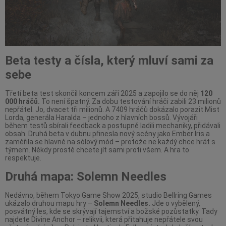
Beta testy a čísla, který mluví sami za
sebe
Třetí beta test skončil koncem září 2025 a zapojilo se do něj
120
000 hráčů.
To není špatný. Za dobu testování hráči zabili 23 milionů
nepřátel. Jo, dvacet tři milionů. A 7409 hráčů dokázalo porazit Mist
Lorda, generála Haralda – jednoho z hlavních bossů. Vývojáři
během testů sbírali feedback a postupně ladili mechaniky, přidávali
obsah. Druhá beta v dubnu přinesla nový scény jako Ember Iris a
zaměřila se hlavně na sólový mód – protože ne každý chce hrát s
týmem. Někdy prostě chcete jít sami proti všem. A hra to
respektuje.
Druhá mapa: Solemn Needles
Nedávno, během Tokyo Game Show 2025, studio Bellring Games
ukázalo druhou mapu hry –
Solemn Needles.
Jde o vybělený,
posvátný les, kde se skrývají tajemství a božské pozůstatky. Tady
najdete Divine Anchor – relikvii, která přitahuje nepřátele svou