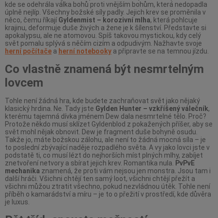
kde se odehrála válka bohů proti vnějším bohům, která nedopadla
úplně nejlíp. Všechny božské síly padly. Jejich krev se proměnila v
něco, čemu říkají
Gyldenmist – korozivní mlha
, která pohlcuje
krajinu, deformuje duše živých a žene je k šílenství. Představte si
apokalypsu, ale ne atomovou. Spíš takovou mystickou, kdy celý
svět pomalu splývá s něčím cizím a odpudivým. Nažhavte svoje
herní počítače
a
herní notebooky
a připravte se na temnou jízdu.
Co vlastně znamená být nesmrtelným
lovcem
Tohle není žádná hra, kde budete zachraňovat svět jako nějaký
klasický hrdina. Ne. Tady jste
Gylden Hunter – vzkříšený válečník
,
kterému tajemná dívka jménem Dew dala nesmrtelné tělo. Proč?
Protože někdo musí sklízet Gyldenblod z pokažených příšer, aby se
svět mohl nějak obnovit. Dew je fragment duše bohyně osudu.
Takže jo, máte božskou zálohu, ale není to žádná mocná síla – je
to poslední zbývající naděje rozpadlého světa. A vy jako lovci jste v
podstatě ti, co musí lézt do nejhorších míst plných mlhy, zabíjet
znetvoření netvory a sbírat jejich krev. Romantika nula.
PvPvE
mechanika
znamená, že proti vám nejsou jen monstra. Jsou tam i
další hráči. Všichni chtějí ten samý loot, všichni chtějí přežít a
všichni můžou ztratit všechno, pokud nezvládnou útěk. Tohle není
příběh o kamarádství a míru – je to o přežití v prostředí, kde důvěra
je luxus.