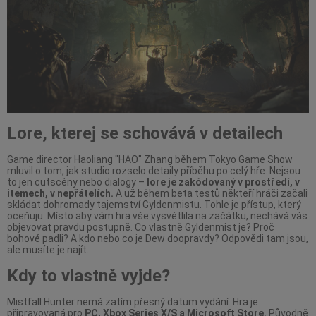
Lore, kterej se schovává v detailech
Game director Haoliang "HAO" Zhang během Tokyo Game Show
mluvil o tom, jak studio rozselo detaily příběhu po celý hře. Nejsou
to jen cutscény nebo dialogy –
lore je zakódovaný v prostředí, v
itemech, v nepřátelích.
A už během beta testů někteří hráči začali
skládat dohromady tajemství Gyldenmistu. Tohle je přístup, který
oceňuju. Místo aby vám hra vše vysvětlila na začátku, nechává vás
objevovat pravdu postupně. Co vlastně Gyldenmist je? Proč
bohové padli? A kdo nebo co je Dew doopravdy? Odpovědi tam jsou,
ale musíte je najít.
Kdy to vlastně vyjde?
Mistfall Hunter nemá zatím přesný datum vydání. Hra je
připravovaná pro
PC, Xbox Series X/S a Microsoft Store.
Původně