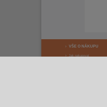
VŠE O NÁKUPU
Jak nakupovat
Vrácení a reklamace
Osobní odběr
Doprava
Způsoby platby
Reklamační řád
Obchodní podmínky