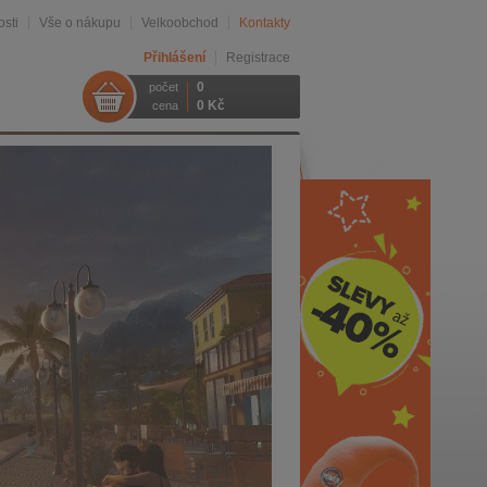
sti
Vše o nákupu
Velkoobchod
Kontakty
Přihlášení
Registrace
0
počet
0 Kč
cena