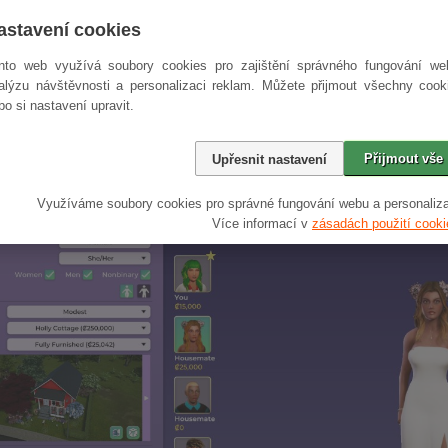
 bude ve fázi předběžného přístupu zhruba jeden rok, ale délka této fáze zá
lšího času na vylepšení a doladění hry, termín se může ještě posunout. N
astavení cookies
objevovat závažné problémy, doba early access se může zkrátit.
nto web využívá soubory cookies pro zajištění správného fungování we
 propracovanější The Sims?
alýzu návštěvnosti a personalizaci reklam. Můžete přijmout všechny cook
avních lákadel Life by You je reálnější grafika a rozhovory ve skutečných j
bo si nastavení upravit.
herním světě. Tímto se tvůrci snaží přinést do žánru simulace života nejmodifi
ady se vývojáři těší na vydání hry a doufají, že se hráčům zalíbí stejně ja
Přijmout vše
lynulý zážitek, který bude hráčům poskytovat spoustu možností pro kreativ
Upřesnit nastavení
ro žánr simulace života a přinést osvěžení do herního světa.
Využíváme soubory cookies pro správné fungování webu a personaliza
Více informací v
zásadách použití cooki