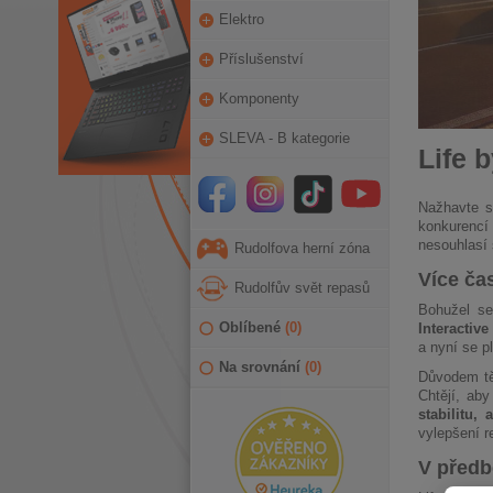
Elektro
Příslušenství
Komponenty
SLEVA - B kategorie
Life 
Nažhavte 
konkurencí 
nesouhlasí 
Rudolfova herní zóna
Více ča
Rudolfův svět repasů
Bohužel se
Oblíbené
(
0
)
Interactiv
a nyní se p
Na srovnání
(
0
)
Důvodem těc
Chtějí, ab
stabilitu,
vylepšení r
V předb