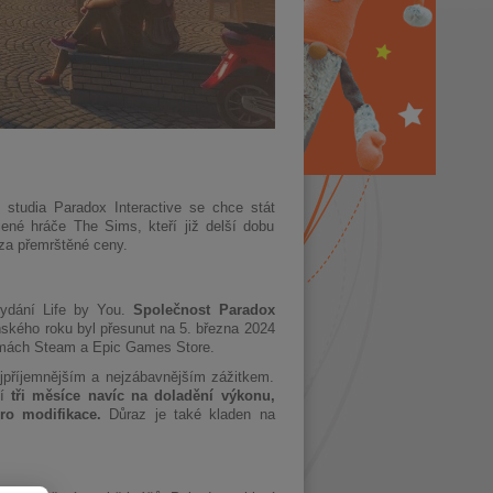
d studia Paradox Interactive se chce stát
jené hráče The Sims, kteří již delší dobu
za přemrštěné ceny.
vydání Life by You.
Společnost Paradox
ňského roku byl přesunut na 5. března 2024
formách Steam a Epic Games Store.
ejpříjemnějším a nejzábavnějším zážitkem.
ní
tři měsíce navíc na doladění výkonu,
ro modifikace.
Důraz je také kladen na