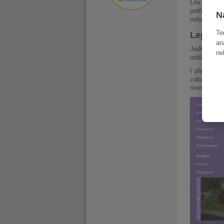
Life by You
potřeba da
N
nebudou se 
Te
Lepší a
an
Jedním z hl
ne
událostí v 
I přes odkl
zábavný a p
novou éru p