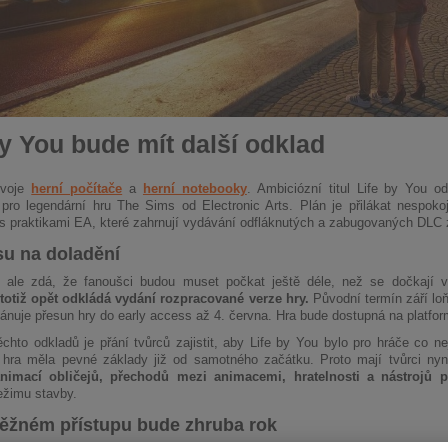
by You bude mít další odklad
svoje
herní počítače
a
herní notebooky
. Ambiciózní titul Life by You o
pro legendární hru The Sims od Electronic Arts. Plán je přilákat nespoko
s praktikami EA, které zahrnují vydávání odfláknutých a zabugovaných DLC 
su na doladění
 ale zdá, že fanoušci budou muset počkat ještě déle, než se dočkají 
e totiž opět odkládá vydání rozpracované verze hry.
Původní termín září lo
lánuje přesun hry do early access až 4. června. Hra bude dostupná na plat
hto odkladů je přání tvůrců zajistit, aby Life by You bylo pro hráče co n
y hra měla pevné základy již od samotného začátku. Proto mají tvůrci ny
 animací obličejů, přechodů mezi animacemi, hratelnosti a nástrojů p
ežimu stavby.
ěžném přístupu bude zhruba rok