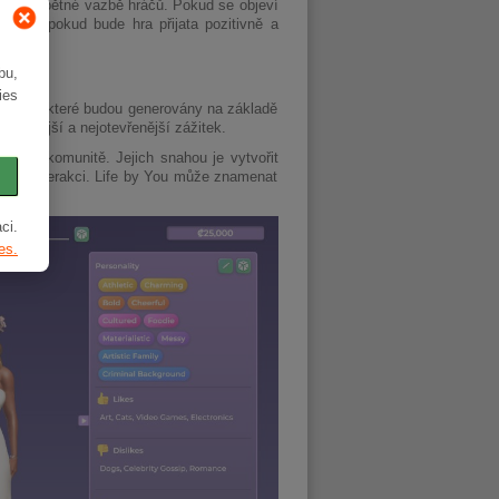
visí na zpětné vazbě hráčů. Pokud se objeví
aopak pokud bude hra přijata pozitivně a
bu,
ies
azycích, které budou generovány na základě
kovanější a nejotevřenější zážitek.
ko celé komunitě. Jejich snahou je vytvořit
itu a interakci. Life by You může znamenat
ci.
es.