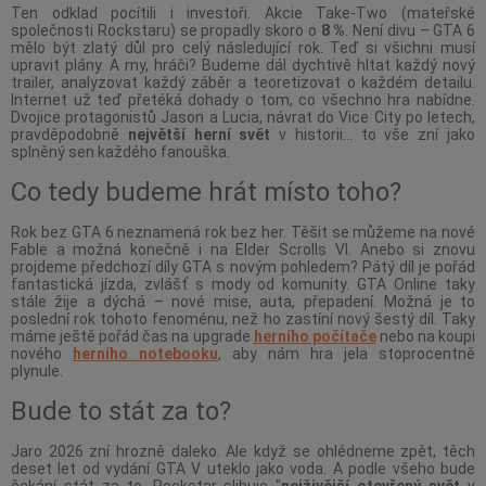
Ten odklad pocítili i investoři. Akcie Take-Two (mateřské
společnosti Rockstaru) se propadly skoro o
8 %
. Není divu – GTA 6
mělo být zlatý důl pro celý následující rok. Teď si všichni musí
upravit plány. A my, hráči? Budeme dál dychtivě hltat každý nový
trailer, analyzovat každý záběr a teoretizovat o každém detailu.
Internet už teď přetéká dohady o tom, co všechno hra nabídne.
Dvojice protagonistů Jason a Lucia, návrat do Vice City po letech,
pravděpodobně
největší herní svět
v historii... to vše zní jako
splněný sen každého fanouška.
Co tedy budeme hrát místo toho?
Rok bez GTA 6 neznamená rok bez her. Těšit se můžeme na nové
Fable a možná konečně i na Elder Scrolls VI. Anebo si znovu
projdeme předchozí díly GTA s novým pohledem? Pátý díl je pořád
fantastická jízda, zvlášť s mody od komunity. GTA Online taky
stále žije a dýchá – nové mise, auta, přepadení. Možná je to
poslední rok tohoto fenoménu, než ho zastíní nový šestý díl. Taky
máme ještě pořád čas na upgrade
herního počítače
nebo na koupi
nového
herního notebooku
, aby nám hra jela stoprocentně
plynule.
Bude to stát za to?
Jaro 2026 zní hrozně daleko. Ale když se ohlédneme zpět, těch
deset let od vydání GTA V uteklo jako voda. A podle všeho bude
čekání stát za to. Rockstar slibuje "
nejživější otevřený svět
v