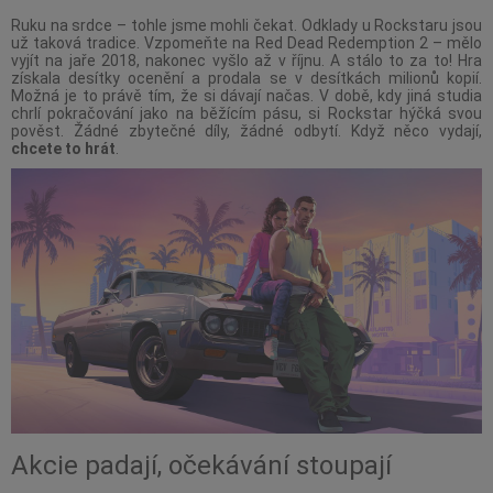
Ruku na srdce – tohle jsme mohli čekat. Odklady u Rockstaru jsou
už taková tradice. Vzpomeňte na Red Dead Redemption 2 – mělo
vyjít na jaře 2018, nakonec vyšlo až v říjnu. A stálo to za to! Hra
získala desítky ocenění a prodala se v desítkách milionů kopií.
Možná je to právě tím, že si dávají načas. V době, kdy jiná studia
chrlí pokračování jako na běžícím pásu, si Rockstar hýčká svou
pověst. Žádné zbytečné díly, žádné odbytí. Když něco vydají,
chcete to hrát
.
Akcie padají, očekávání stoupají