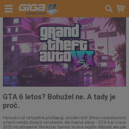
GTA 6 letos? Bohužel ne. A tady je
proč.
Fanoušci už netrpělivě přešlapují, sociální sítě žhnou nedočkavostí
a herní média chroptí vzrušením. Ale marná sláva – GTA 6 si v roce
2025 nezahrajeme. Rockstar Games to sice nejdřív sliboval, ale pak