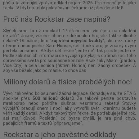
přišla ta zdrcující zpráva: odklad na jaro 2026. Pro mnohé je to jako
facka. Vždyť na tohle pokračování čekáme už přes deset let!
Proč nás Rockstar zase napíná?
Slyšeli jsme to už mockrát. "Potřebujeme víc času na doladění
detailů." Jasně, všichni chceme dokonalou hru, ale takhle dlouhé
čekání? Oficiálně jde o "
zajištění nejvyšší kvality
", ale mezi řádky
čteme i něco jiného. Sam Houser, šéf Rockstaru, je známý svým
perfekcionismem. A když šéf řekne "ještě ne", tak prostě ještě ne.
Podle zákulisních informací se vývojáři potýkají s optimalizací toho
obrovského světa pro současné konzole. Však taky Miami (pardon,
Vice City) a celá Leonida (fiktivní Florida) není žádný drobeček. A
aby vše běželo jako po másle, to chce čas.
Miliony dolarů a tisíce probdělých nocí
Vývoj takového kolosu není žádná legrace. Odhaduje se, že GTA 6
spolkne přes
500 milionů dolarů
. Za takové peníze postavíte
mrakodrap nebo pořídíte slušnou vesmírnou raketu! Stovky
vývojářů pracují dnem i nocí, aby vytvořili svět, kterému budete
věřit každý detail. A když takový tým řekne, že potřebuje ještě rok,
asi mají důvod. Poslední, co byste chtěli, je hra plná chyb,
padajících framů a textů "připravujeme".
Rockstar a jeho pověstné odklady