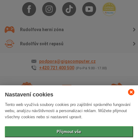
Rudolfova herní zóna
Rudolfův svět repasů
podpora@gigacomputer.cz
+420 721 400 500
(Po-Pá 9.00 - 17.00)
Nastavení cookies
Tento web využívá soubory cookies pro zajištění správného fungování
2 roky záruky
na vše
Doprava
zdarma
Osobní odběr
zdarma
webu, analýzu návštěvnosti a personalizaci reklam. Můžete přijmout
všechny cookies nebo si nastavení upravit.
Klasická verze stránek
Přijmout vše