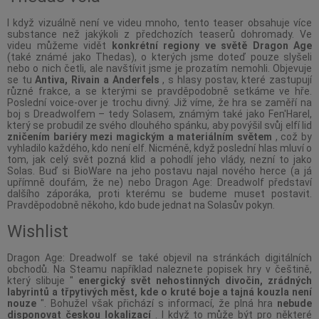
I když vizuálně není ve videu mnoho, tento teaser obsahuje více
substance než jakýkoli z předchozích teaserů dohromady. Ve
videu můžeme vidět
konkrétní regiony ve světě Dragon Age
(také známé jako Thedas), o kterých jsme doteď pouze slyšeli
nebo o nich četli, ale navštívit jsme je prozatím nemohli. Objevuje
se tu
Antiva, Rivain a Anderfels
, s hlasy postav, které zastupují
různé frakce, a se kterými se pravděpodobně setkáme ve hře.
Poslední voice-over je trochu divný. Již víme, že hra se zaměří na
boj s Dreadwolfem – tedy Solasem, známým také jako Fen'Harel,
který se probudil ze svého dlouhého spánku, aby povýšil svůj elfí lid
zničením bariéry mezi magickým a materiálním světem
, což by
vyhladilo každého, kdo není elf. Nicméně, když poslední hlas mluví o
tom, jak celý svět pozná klid a pohodlí jeho vlády, nezní to jako
Solas. Buď si BioWare na jeho postavu najal nového herce (a já
upřímně doufám, že ne) nebo Dragon Age: Dreadwolf představí
dalšího záporáka, proti kterému se budeme muset postavit.
Pravděpodobně někoho, kdo bude jednat na Solasův pokyn.
Wishlist
Dragon Age: Dreadwolf se také objevil na stránkách digitálních
obchodů. Na Steamu například naleznete popisek hry v češtině,
který slibuje "
energický svět nehostinných divočin, zrádných
labyrintů a třpytivých měst, kde o kruté boje a tajná kouzla není
nouze
". Bohužel však přichází s informací, že plná hra
nebude
disponovat českou lokalizací
. I když to může být pro některé