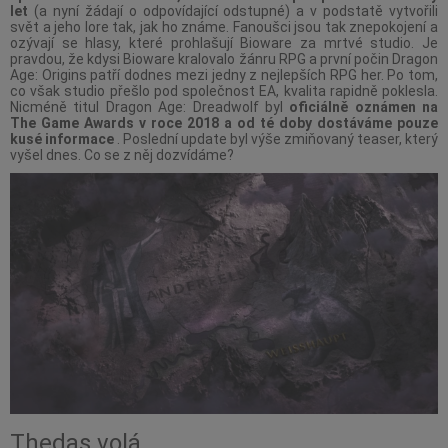
let
(a nyní žádají o odpovídající odstupné) a v podstatě vytvořili
svět a jeho lore tak, jak ho známe. Fanoušci jsou tak znepokojení a
ozývají se hlasy, které prohlašují Bioware za mrtvé studio. Je
pravdou, že kdysi Bioware kralovalo žánru RPG a první počin Dragon
Age: Origins patří dodnes mezi jedny z nejlepších RPG her. Po tom,
co však studio přešlo pod společnost EA, kvalita rapidně poklesla.
Nicméně titul Dragon Age: Dreadwolf byl
oficiálně oznámen na
The Game Awards v roce 2018 a od té doby dostáváme pouze
kusé informace
. Poslední update byl výše zmiňovaný teaser, který
vyšel dnes. Co se z něj dozvídáme?
Thedas volá