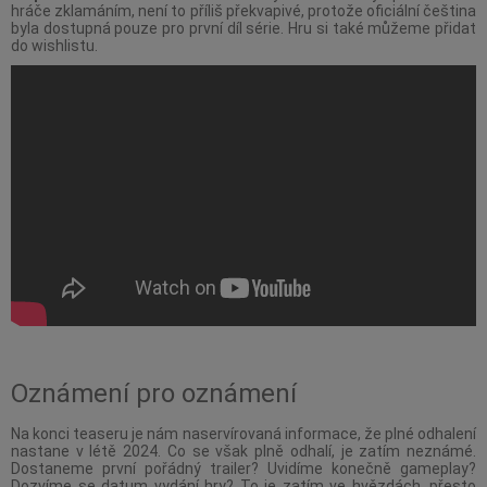
hráče zklamáním, není to příliš překvapivé, protože oficiální čeština
byla dostupná pouze pro první díl série. Hru si také můžeme přidat
do wishlistu.
Oznámení pro oznámení
Na konci teaseru je nám naservírovaná informace, že plné odhalení
nastane v létě 2024. Co se však plně odhalí, je zatím neznámé.
Dostaneme první pořádný trailer? Uvidíme konečně gameplay?
Dozvíme se datum vydání hry? To je zatím ve hvězdách, přesto