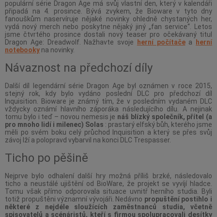
populární série Dragon Age má svůj vlastní den, který v kalendáři
připadá na 4. prosince. Bývá zvykem, že Bioware v tyto dny
fanouškům naservíruje nějaké novinky ohledně chystaných her,
vydá nový merch nebo poskytne nějaký jiný „fan service“. Letos
jsme čtvrtého prosince dostali nový teaser pro očekávaný titul
Dragon Age: Dreadwolf. Nažhavte svoje
herní počítače
a
herní
notebooky
na novinky.
Návaznost na předchozí díly
Další díl legendární série Dragon Age byl oznámen v roce 2015,
stejný rok, kdy bylo vydáno poslední DLC pro předchozí díl
Inquisition. Bioware je známý tím, že v posledním vydaném DLC
vždycky oznámí hlavního záporáka následujícího dílu. A nejinak
tomu bylo i teď – novou nemesis je
náš blízký společník, přítel (a
pro mnoho lidí i milenec) Solas
: prastarý elfský bůh, kterého jsme
měli po svém boku celý průchod Inquisition a který se přes svůj
závoj lží a polopravd vybarvil na konci DLC Trespasser.
Ticho po pěšině
Nejprve bylo odhalení další hry možná příliš brzké, následovalo
ticho a neustálé ujištění od BioWare, že projekt se vyvíjí hladce.
Tomu však přímo odporovala situace uvnitř herního studia. Byli
totiž propuštěni významní vývojáři. Nedávno
propuštění postihlo i
některé z nejdéle sloužících zaměstnanců studia, včetně
spisovatelů a scénáristů, kteří s firmou spolupracovali desítky