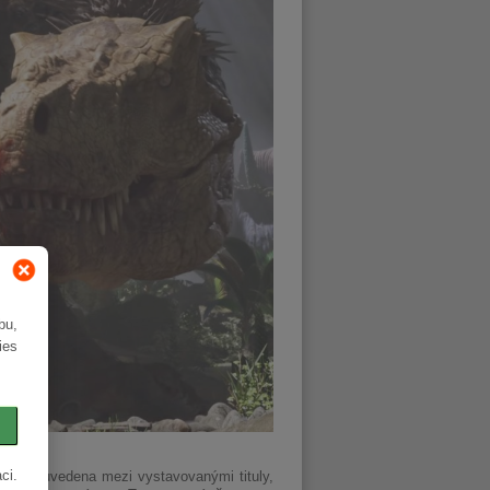
bu,
ies
ci.
ůvodně uvedena mezi vystavovanými tituly,