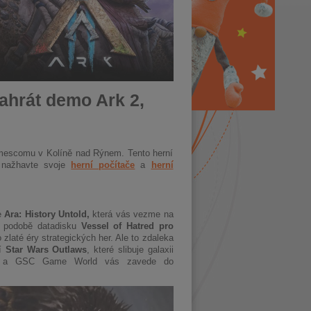
ahrát demo Ark 2,
Gamescomu v Kolíně nad Rýnem. Tento herní
k nažhavte svoje
herní počítače
a
herní
ie
Ara: History Untold,
která vás vezme na
 v podobě datadisku
Vessel of Hatred pro
 zlaté éry strategických her. Ale to zdaleka
ší
Star Wars Outlaws
, které slibuje galaxii
a GSC Game World vás zavede do