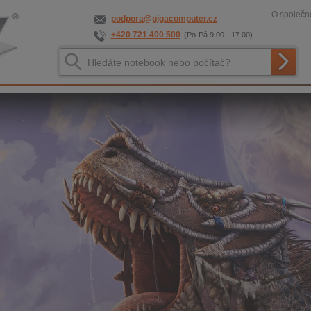
O společno
podpora@gigacomputer.cz
+420 721 400 500
(Po-Pá 9.00 - 17.00)