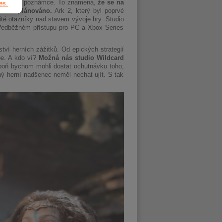
 v redakční poznámce. To znamená,
že se na
es.
vodně plánováno.
Ark 2, který byl poprvé
ité otazníky nad stavem vývoje hry. Studio
 předběžném přístupu pro PC a Xbox Series
ví herních zážitků. Od epických strategií
be. A kdo ví?
Možná nás studio Wildcard
poň bychom mohli dostat ochutnávku toho,
ý herní nadšenec neměl nechat ujít. S tak