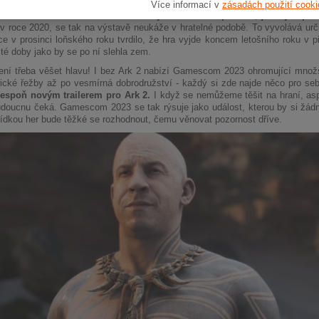
usel tuto informaci opravit. "Šlo o chybu, zmínku jsme odstranili," uvedli
Více informací v
zásadách použití cooki
 nesetkáme s Vinem Dieselem v jeho virtuální podobě, jak bylo pů
v roce 2020, se tak na výstavě neukáže v hratelné podobě. To vyvolává urč
ce v prosinci loňského roku tvrdilo, že hra vyjde koncem letošního roku v
 té doby jako by se po ní slehla zem.
ní třeba věšet hlavu! I bez Ark 2 nabízí Gamescom 2023 ohromující množst
ické řežby až po vesmírná dobrodružství - každý si zde najde něco pro se
lespoň novým trailerem pro Ark 2.
I když se nemůžeme těšit na hraní, as
doucnu čeká. Gamescom 2023 se tak rýsuje jako událost, kterou by si žádn
ídkou her bude těžké se rozhodnout, čemu věnovat pozornost dříve.