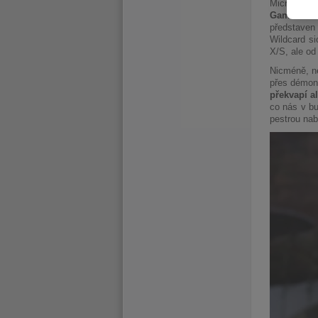
Microsoft m
Gamescomu
představen 
Wildcard si
X/S, ale od
Nicméně, ne
přes démon
překvapí a
co nás v bu
pestrou nab