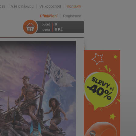
sti
Vše o nákupu
Velkoobchod
Kontakty
Přihlášení
Registrace
0
počet
0 Kč
cena