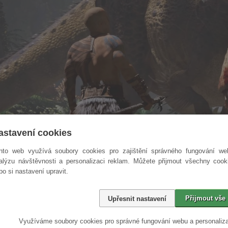
astavení cookies
nto web využívá soubory cookies pro zajištění správného fungování we
alýzu návštěvnosti a personalizaci reklam. Můžete přijmout všechny cook
bo si nastavení upravit.
Přijmout vše
Upřesnit nastavení
bo nebude Ark 2?
Využíváme soubory cookies pro správné fungování webu a personaliza
nosauřího survivalu Ark 2 budou možná trochu zklamaní. Ačkoli hra byla p