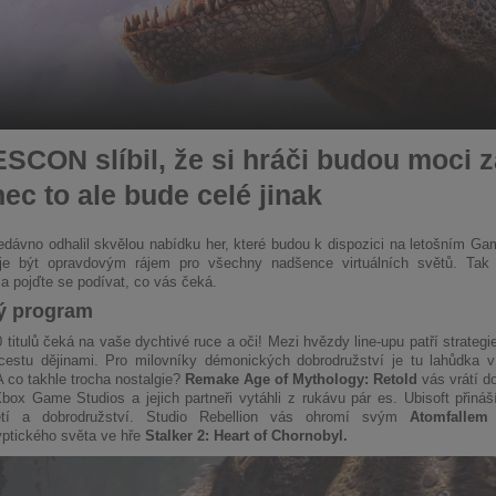
CON slíbil, že si hráči budou moci z
ec to ale bude celé jinak
edávno odhalil skvělou nabídku her, které budou k dispozici na letošním 
uje být opravdovým rájem pro všechny nadšence virtuálních světů. Ta
a pojďte se podívat, co vás čeká.
ý program
 titulů čeká na vaše dychtivé ruce a oči! Mezi hvězdy line-upu patří strateg
í cestu dějinami. Pro milovníky démonických dobrodružství je tu lahůdka
 co takhle trocha nostalgie?
Remake Age of Mythology: Retold
vás vrátí do
box Game Studios a jejich partneři vytáhli z rukávu pár es. Ubisoft přiná
ětí a dobrodružství. Studio Rebellion vás ohromí svým
Atomfallem
ptického světa ve hře
Stalker 2: Heart of Chornobyl.