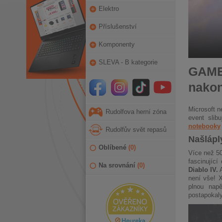
Elektro
Příslušenství
Komponenty
SLEVA - B kategorie
GAMES
nakon
Microsoft n
Rudolfova herní zóna
event slib
notebooky
Rudolfův svět repasů
Našlápl
Oblíbené
(
0
)
Více než 50
fascinujíc
Na srovnání
(
0
)
Diablo IV.
A
není vše! X
plnou nap
postapokaly