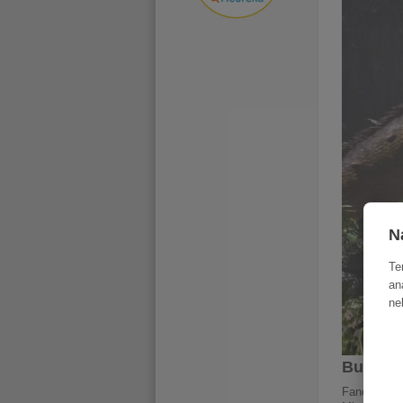
N
Te
an
ne
Bude ne
Fanoušci di