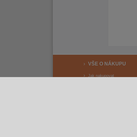
VŠE O NÁKUPU
Jak nakupovat
Vrácení a reklamace
Osobní odběr
Doprava
Způsoby platby
Reklamační řád
Obchodní podmínky