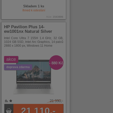
Skladem 1 ks
Ihned k odeslání
Kód:
1543886
HP Pavilion Plus 14-
ew1001nx Natural Silver
Intel Core Ultra 7 155H 1.4 GHz, 32 GB,
1024 GB SSD, Intel Arc Graphics, 14 palců
2880 x 1800 px, Windows 11 Home
akce
- 880 Kč
doprava zdarma
21 990,-
21 110,-