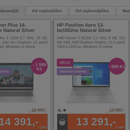
dávanější
Od nejdražšího
Od nejlevnějšího
Nej
ion Plus 14-
HP Pavilion Aero 13-
 Natural Silver
be1002ne Natural Silver
Ultra 5 125H 0.7 GHz, 16 GB,
AMD Ryzen 5 5625U 2.3 GHz, 8 GB, 512
Intel Arc Graphics, 14 palců
GB SSD, AMD Radeon Graphic, 13.3 palců
 px, Windows 11 Home
1920 x 1200 px, Windows 11 Home
akce
- 1 599
- 699 Kč
Kč
darma
doprava zdarma
15 990,-
13 990,-
NÍ
ENÉ
14 391,-
13 291,-
s DPH
s DPH