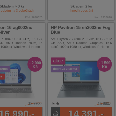
Skladem > 3 ks
Skladem 2 ks
k odběru na
3
pobočkách
Ihned k odeslání
Kód:
1648025
Kód:
1398018
ion 16-ag0002nc
HP Pavilion 15-eh3003ne Fog
ilver
Blue
7 8840U 3.3 GHz, 16 GB,
AMD Ryzen 7 7730U 2.0 GHz, 16 GB, 512
SD, AMD Radeon 780M, 16
GB SSD, AMD Radeon Graphics, 15.6
x 1080 px, Windows 11 Home
palců 1920 x 1080 px, Windows 11 Home
akce
- 2 000
- 1 599
Kč
Kč
darma
doprava zdarma
us
18 990,-
15 990,-
NÍ
ENÉ
16 990,-
14 391,-