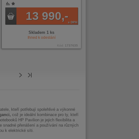
13 990,-
s DPH
Skladem 1 ks
Ihned k odeslání
Kód:
1737635
tele, kteří potřebují spolehlivé a výkonné
ganci,
což je ideální kombinace pro ty, kteří
ebooků HP Pavilion je jejich flexibilita a
je snadné přenášení a používání na různých
 k elektrické síti.