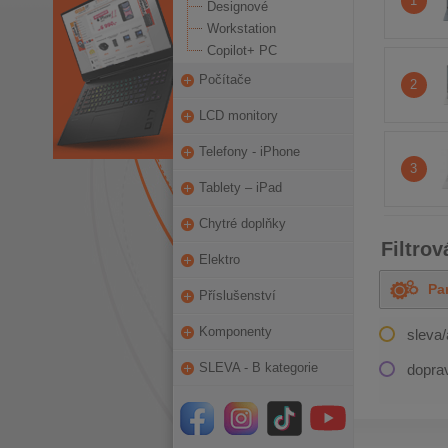
1
Designové
Workstation
Copilot+ PC
Počítače
2
LCD monitory
Telefony - iPhone
3
Tablety – iPad
Chytré doplňky
Filtrov
Elektro
Pa
OD
Příslušenství
Komponenty
sleva
SLEVA - B kategorie
dopra
PRVNÍ
PŘEDCHOZÍ
PŘ