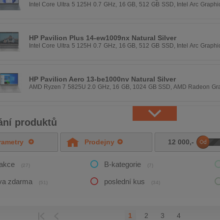
Intel Core Ultra 5 125H 0.7 GHz, 16 GB, 512 GB SSD, Intel Arc Graphi
px, Windows 11 Home
HP Pavilion Plus 14-ew1009nx Natural Silver
Intel Core Ultra 5 125H 0.7 GHz, 16 GB, 512 GB SSD, Intel Arc Graphi
px, Windows 11 Home
HP Pavilion Aero 13-be1000nv Natural Silver
AMD Ryzen 7 5825U 2.0 GHz, 16 GB, 1024 GB SSD, AMD Radeon Grap
1600 px, Windows 11 Home
ání produktů
rametry
Prodejny
12 000
,-
DO
/akce
B-kategorie
(27)
(7)
va zdarma
poslední kus
(51)
(34)
1
2
3
4
EDCHOZÍ
POSLEDNÍ