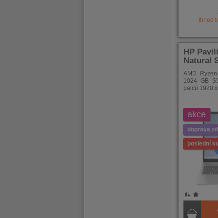
Ihned 
HP Pavil
Natural S
AMD Ryzen 
1024 GB S
palců 1920 
akce
doprava z
poslední k
POROVNÁNÍ
OBLÍBENÉ
POROVNÁ
OBLÍB