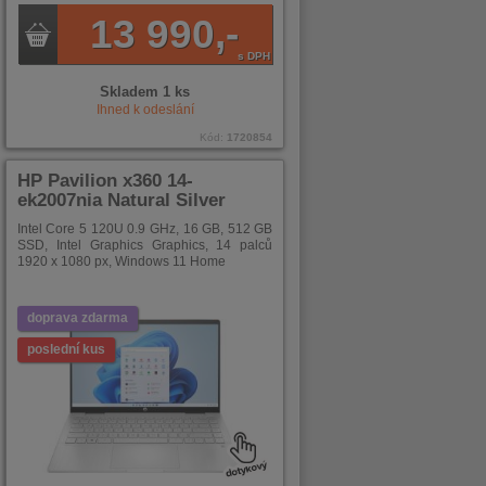
13 990,-
s DPH
Skladem 1 ks
Ihned k odeslání
Kód:
1720854
HP Pavilion x360 14-
ek2007nia Natural Silver
Intel Core 5 120U 0.9 GHz, 16 GB, 512 GB
SSD, Intel Graphics Graphics, 14 palců
1920 x 1080 px, Windows 11 Home
doprava zdarma
poslední kus