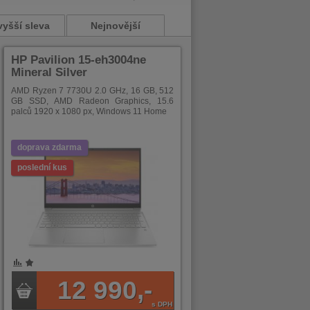
vyšší sleva
Nejnovější
HP Pavilion 15-eh3004ne
Mineral Silver
AMD Ryzen 7 7730U 2.0 GHz, 16 GB, 512
GB SSD, AMD Radeon Graphics, 15.6
palců 1920 x 1080 px, Windows 11 Home
doprava zdarma
poslední kus
12 990,-
s DPH