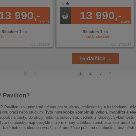
NÍ
ENÉ
13 990,-
13 990,-
s DPH
s DPH
Skladem 1 ks
Skladem 1 ks
Ihned k odeslání
Ihned k odeslání
Kód:
1729036
Kód:
1729039
15 dalších ...
1
2
3
4
EDCHOZÍ
POSLEDNÍ
 Pavilion?
 Pavilion jsou primárně určeny pro studenty, profesionály a každodenní uživa
 svou práci nebo studium.
Tyto notebooky kombinují výkon, mobilitu a ele
tebook na cesty, do školy nebo na pracoviště. Jednou z klíčových vlastností not
Tyto notebooky mají obvykle malé rozměry a lehkou konstrukci, což umožňu
í také baterii s dlouhou výdrží, což umožňuje práci na notebooku i bez přístupu