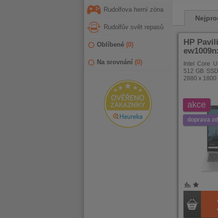
Rudolfova herní zóna
Nejpro
Rudolfův svět repasů
HP Pavil
Oblíbené
(
0
)
ew1009nx
Na srovnání
(
0
)
Intel Core 
512 GB SSD, 
2880 x 1800
akce
doprava z
POROVNÁNÍ
OBLÍBENÉ
POROVNÁ
OBLÍB