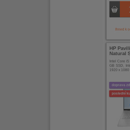
Ihned k 
HP Pavil
Natural S
Intel Core i
GB SSD, Inte
1920 x 1080
doprava z
poslední k