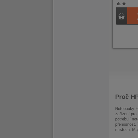
POROVNÁNÍ
OBLÍBENÉ
POROVNÁ
OBLÍB
PRVNÍ
PŘEDCHOZÍ
PŘ
Proč HP
Notebooky HP
zařízení pro
potřebují no
přenosnost. 
místech. Maj