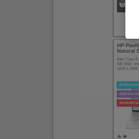
Ihned 
HP Pavil
Natural S
Intel Core i
GB SSD, Inte
1920 x 1080
B-kategori
doprava z
poslední k
POROVNÁNÍ
OBLÍBENÉ
POROVNÁ
OBLÍB