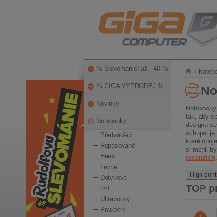
% Slevománie! až - 40 %
»
Noteb
% GIGA VÝPRODEJ %
No
Novinky
Notebooky 
tak, aby s
Notebooky
designu se
schopni je
Předváděcí
které oboj
Repasované
si mohli bý
Herní
recenzích
Levné
High-cont
Dotykové
TOP p
2v1
Ultrabooky
Pracovní