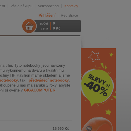
sti
Vše o nákupu
Velkoobchod
Kontakty
Přihlášení
Registrace
0
počet
0 Kč
cena
 na trhu. Tyto notebooky jsou navrženy
vému výkonnému hardwaru a kvalitnímu
všechny HP Pavilion máme skladem a jsme
notebooky
, tak i
předváděcí notebooky
,
akoupené u nás má záruku 2 roky, abyste
ení si ověřte v
GIGACOMPUTER
15 990 Kč