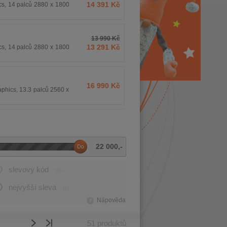
14 391 Kč
cs, 14 palců 2880 x 1800
13 990 Kč
13 291 Kč
cs, 14 palců 2880 x 1800
16 990 Kč
hics, 13.3 palců 2560 x
22 000
,-
slevový kód
(0)
nejvyšší sleva
(0)
Nápověda
51
produktů