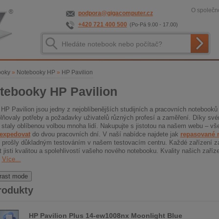
O společno
podpora@gigacomputer.cz
+420 721 400 500
(Po-Pá 9.00 - 17.00)
ooky
»
Notebooky HP
»
HP Pavilion
tebooky HP Pavilion
HP Pavilion jsou jedny z nejoblíbenějších studijních a pracovních notebooků
plňovaly potřeby a požadavky uživatelů různých profesí a zaměření. Díky s
 staly oblíbenou volbou mnoha lidí. Nakupujte s jistotou na našem webu – 
expedovat
do dvou pracovních dní. V naší nabídce najdete jak
repasované 
e prošly důkladným testováním v našem testovacím centru. Každé zařízení z
t jisti kvalitou a spolehlivostí vašeho nového notebooku. Kvality našich zaříz
.
Více...
rast mode
rodukty
HP Pavilion Plus 14-ew1008nx Moonlight Blue