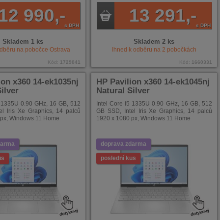
12 990,-
13 291,-
s DPH
s DPH
Skladem 1 ks
Skladem 2 ks
odběru na pobočce
Ostrava
Ihned k odběru na
2
pobočkách
Kód:
1729041
Kód:
1660331
ion x360 14-ek1035nj
HP Pavilion x360 14-ek1045nj
ilver
Natural Silver
5 1335U 0.90 GHz, 16 GB, 512
Intel Core i5 1335U 0.90 GHz, 16 GB, 512
l Iris Xe Graphics, 14 palců
GB SSD, Intel Iris Xe Graphics, 14 palců
 px, Windows 11 Home
1920 x 1080 px, Windows 11 Home
darma
doprava zdarma
us
poslední kus