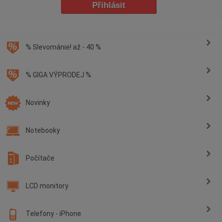
% Slevománie! až - 40 %
% GIGA VÝPRODEJ %
Novinky
Notebooky
Počítače
LCD monitory
Telefony - iPhone