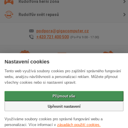
Rudolfova herní zóna
Rudolfův svět repasů
podpora@gigacomputer.cz
+420 721 400 500
(Po-Pá 9.00 - 17.00)
Nastavení cookies
Tento web využívá soubory cookies pro zajištění správného fungování
2 roky záruky
na vše
Doprava
zdarma
Osobní odběr
zdarma
webu, analýzu návštěvnosti a personalizaci reklam. Můžete přijmout
všechny cookies nebo si nastavení upravit.
Klasická verze stránek
Přijmout vše
© 2006 - 2026 GIGACOMPUTER a.s.
Upřesnit nastavení
Využíváme soubory cookies pro správné fungování webu a
personalizaci.
Více informací v
zásadách použití cookies.