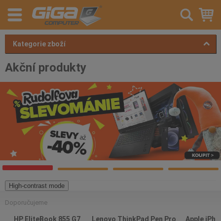
Kategorie zboží
Akční produkty
High-contrast mode
Doporučujeme
HP EliteBook 855 G7
Lenovo ThinkPad Pen Pro
Apple iPho