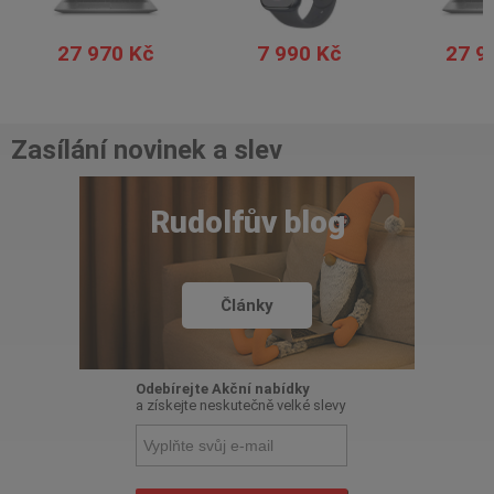
27 970 Kč
7 990 Kč
27 9
Zasílání novinek a slev
Rudolfův blog
Články
Odebírejte Akční nabídky
a získejte neskutečně velké slevy